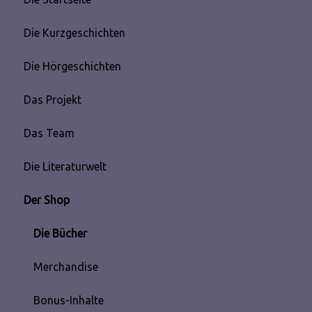
Unt
öffn
Die Kurzgeschichten
Unt
öffn
Die Hörgeschichten
Unt
öffn
Das Projekt
Unt
öffn
Das Team
Unt
öffn
Die Literaturwelt
Unt
öffn
Der Shop
Die Bücher
Merchandise
Bonus-Inhalte