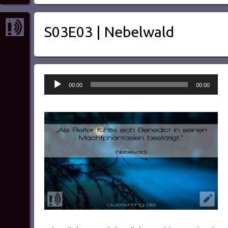
S03E03 | Nebelwald
Audio-
00:00
00:00
Player