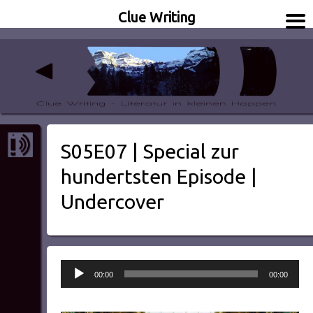
Clue Writing
Literatur in kleinen Happen
Clue Writing
S05E07 | Special zur
hundertsten Episode |
Undercover
Audio-
00:00
00:00
Player