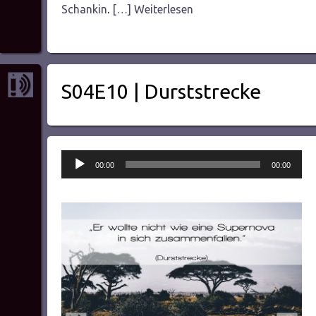
Schankin
.
[…] Weiterlesen
S04E10 | Durststrecke
Audio-
00:00
00:00
Player