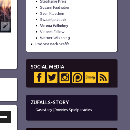
Stephanie Preis
Susann Faulhaber
Sven Kläschen
ln.
Swaantje Joeck
Verena Wilhelmy
Vincent Fallow
Werner Wilkening
Podcast nach Staffel
SOCIAL MEDIA
ZUFALLS-STORY
Gaststory | Ronnies Spielparadies
ltasten
h/Runter