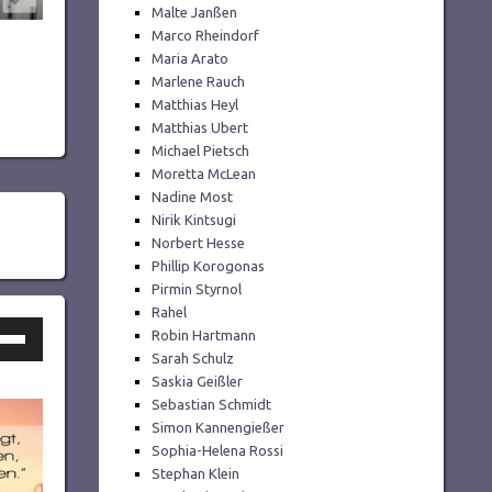
Malte Janßen
Marco Rheindorf
Maria Arato
Marlene Rauch
Matthias Heyl
Matthias Ubert
Michael Pietsch
Moretta McLean
Nadine Most
Nirik Kintsugi
Norbert Hesse
Phillip Korogonas
Pirmin Styrnol
Rahel
ltasten
Robin Hartmann
Sarah Schulz
h/Runter
Saskia Geißler
utzen,
Sebastian Schmidt
Simon Kannengießer
Sophia-Helena Rossi
Stephan Klein
tstärke