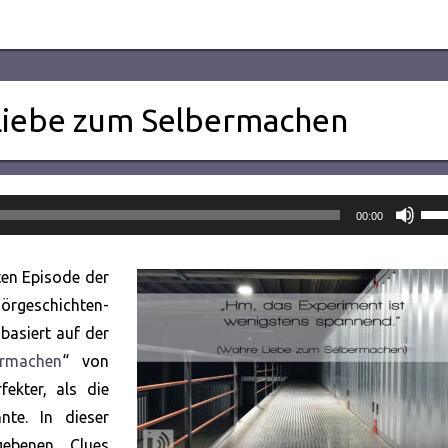
Liebe zum Selbermachen
Pfei
00:00
Hoc
ben
ten Episode der
um
geschichten-
die
basiert auf der
Lau
rmachen
“ von
zu
fekter, als die
rege
nte. In dieser
gebenen Clues