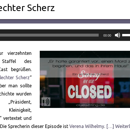
echter Scherz
Pfei
00:00
Hoc
ben
r vierzehnten
um
Staffel des
die
Cast begrüßen.
Lau
lechter Scherz
“
zu
ber man sollte
rege
schichte wurden
„Präsident,
leinigkeit,
“ vertextet und
 Die Sprecherin dieser Episode ist
Verena Wilhelmy
.
[…] Weiter