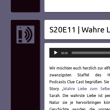
S20E11 | Wahre 
Audio-
00:00
Player
Wir möchten euch herzlich zur elf
zwanzigsten Staffel des Hör
Podcasts Clue Cast begrüßen. Sie 
Story „
Wahre Liebe zum Selbe
Sarah. Die wahrste Liebe ist per
Natur sie je hervorbringen kön
Geschichte wurden die vorge