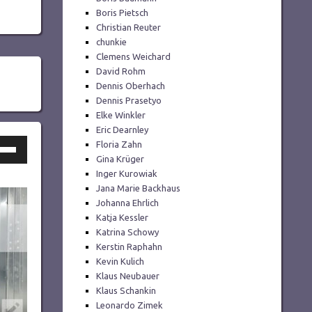
Boris Pietsch
Christian Reuter
chunkie
Clemens Weichard
David Rohm
Dennis Oberhach
Dennis Prasetyo
Elke Winkler
Eric Dearnley
ltasten
Floria Zahn
Gina Krüger
h/Runter
Inger Kurowiak
utzen,
Jana Marie Backhaus
Johanna Ehrlich
Katja Kessler
Katrina Schowy
tstärke
Kerstin Raphahn
Kevin Kulich
Klaus Neubauer
ln.
Klaus Schankin
Leonardo Zimek