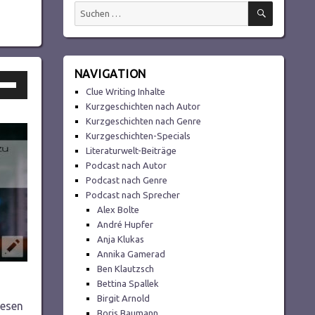
SUCHEN
Suchen
nach:
NAVIGATION
ltasten
Clue Writing Inhalte
h/Runter
Kurzgeschichten nach Autor
utzen,
Kurzgeschichten nach Genre
Kurzgeschichten-Specials
Literaturwelt-Beiträge
Podcast nach Autor
tstärke
Podcast nach Genre
Podcast nach Sprecher
Alex Bolte
ln.
André Hupfer
Anja Klukas
Annika Gamerad
Ben Klautzsch
Bettina Spallek
Birgit Arnold
lesen
Boris Baumann