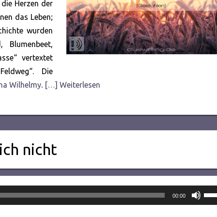
 die Herzen der
zu
hnen das Leben;
rege
schichte wurden
, Blumenbeet,
asse“ vertextet
Feldweg“. Die
na Wilhelmy
.
[…] Weiterlesen
ich nicht
Pfei
00:00
Hoc