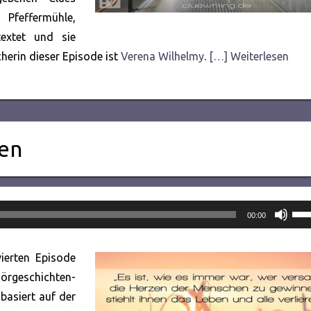
Pfeffermühle,
textet und sie
cherin dieser Episode ist
Verena Wilhelmy
.
[…] Weiterlesen
len
Pfei
00:00
Hoc
ben
ierten Episode
um
örgeschichten-
die
basiert auf der
Lau