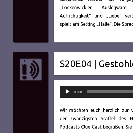
„Lockenwickler, Auslegware, 
Aufrichtigkeit“ und „Liebe“ ver
spielt am Setting „Halle“. Die Spre
S20E04 | Gestoh
Audio-
00:00
Player
Wir möchten euch herzlich zur v
der zwanzigsten Staffel des H
Podcasts Clue Cast begrüßen. Sie 