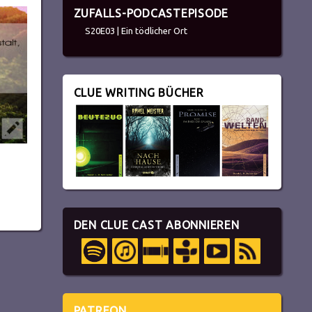
utzen,
ZUFALLS-PODCASTEPISODE
S20E03 | Ein tödlicher Ort
tstärke
CLUE WRITING BÜCHER
ln.
DEN CLUE CAST ABONNIEREN
PATREON