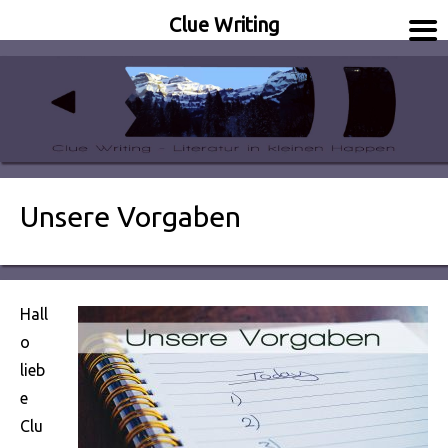
Clue Writing
Literatur in kleinen Happen
Clue Writing
Unsere Vorgaben
Hall
o
lieb
e
Clu