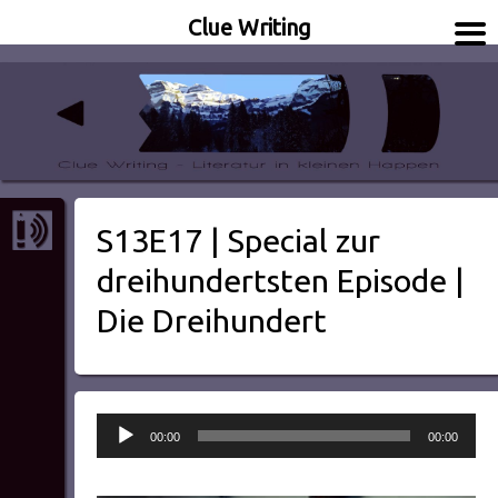
Clue Writing
Literatur in kleinen Happen
Clue Writing
S13E17 | Special zur
dreihundertsten Episode |
Die Dreihundert
Audio-
00:00
00:00
Player