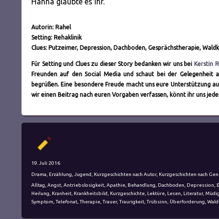
Hanna glaubte es ihr.
Autorin: Rahel
Setting: Rehaklinik
Clues: Putzeimer, Depression, Dachboden, Gesprächstherapie, Wald
Für Setting und Clues zu dieser Story bedanken wir uns bei
Kerstin 
Freunden auf den Social Media und schaut bei der Gelegenheit au
begrüßen. Eine besondere Freude macht uns eure Unterstützung a
wir einen Beitrag nach euren Vorgaben verfassen, könnt ihr uns jed
Autor
Veröffentlicht
19. Juli 2016
am
Kategorien
Drama
,
Erzählung
,
Jugend
,
Kurzgeschichten nach Autor
,
Kurzgeschichten nach Gen
Schlagwörter
Alltag
,
Angst
,
Antriebslosigkeit
,
Apathie
,
Behandlung
,
Dachboden
,
Depression
,
Heilung
,
Kranheit
,
Krankheitsbild
,
Kurzgeschichte
,
Lektüre
,
Lesen
,
Literatur
,
Müdig
Symptom
,
Telefonat
,
Therapie
,
Trauer
,
Traurigkeit
,
Trübsinn
,
Überforderung
,
Wald