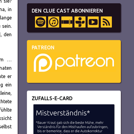
n sie?
a, in
DEN CLUE CAST ABONNIEREN
 lange
 sein.
d, den
PATREON
-hm …
onaten
nte er
g ein
leine,
ZUFALLS-E-CARD
chtete
fühlte
sicht
selbst