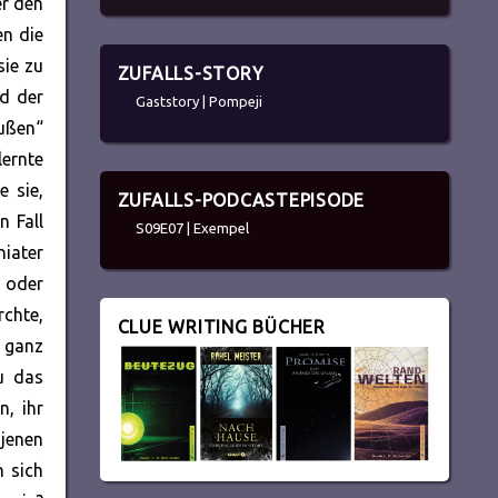
er den
en die
sie zu
ZUFALLS-STORY
nd der
Gaststory | Pompeji
ußen“
lernte
e sie,
ZUFALLS-PODCASTEPISODE
n Fall
S09E07 | Exempel
hiater
 oder
chte,
CLUE WRITING BÜCHER
d ganz
u das
n, ihr
jenen
n sich