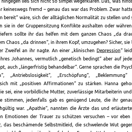
ingegen ließ sich nicht so simpel wegerklären. Das, was hint
ihr keineswegs fremd – genau das war das Problem. Zwar hatt
n bereit“ wäre, sich der alltäglichen Normalität zu stellen und 
n sie in der Gruppensitzung Konflikte aushalten oder währe
efern sollte ihr das helfen mit dem ganzen Chaos „da dra
em Chaos „da drinnen“, in ihrem Kopf, umzugehen? Sicher, sie 
 Zweifel an ihr nagte. An einer „klinischen
Depression
“ leid
 ihres Johannes, vermutlich „genetisch bedingt“ aber auf jede
t, auch „längerfristig behandelbar“. Gerne sprachen die Psyc
, „Antriebslosigkeit“, „Erschöpfung“, „Beklemmung“
sich mit „positiven Affirmationen“ zu stärken. Hanna gehor
ie sei, eine vorbildliche Mutter, zuverlässige Mitarbeiterin un
te stimmen, jedenfalls gab es genügend Leute, die ihr gena
hgültig war. „Apathie“, nannten die Ärzte das und erläuterte
n Emotionen der Trauer zu schützen versuchen – vor eben 
uer, das beschämende Selbstmitleid, die schwelende Wut gege