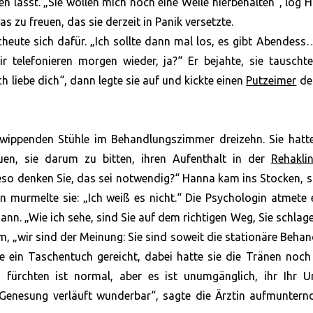
 lässt. „Sie wollen mich noch eine Weile hierbehalten“, log 
as zu freuen, das sie derzeit in Panik versetzte.
heute sich dafür. „Ich sollte dann mal los, es gibt Abendess
ir telefonieren morgen wieder, ja?“ Er bejahte, sie tauscht
h liebe dich“, dann legte sie auf und kickte einen
Putzeimer
den
ippenden Stühle im Behandlungszimmer dreizehn. Sie hatte
uen, sie darum zu bitten, ihren Aufenthalt in der
Rehaklin
„Wieso denken Sie, das sei notwendig?“ Hanna kam ins Stocken, 
 murmelte sie: „Ich weiß es nicht.“ Die Psychologin atmete 
gann. „Wie ich sehe, sind Sie auf dem richtigen Weg, Sie schlag
um, „wir sind der Meinung: Sie sind soweit die stationäre Beha
ein Taschentuch gereicht, dabei hatte sie die Tränen noch 
fürchten ist normal, aber es ist unumgänglich, ihr Ihr U
 Genesung verläuft wunderbar“, sagte die Ärztin aufmuntern