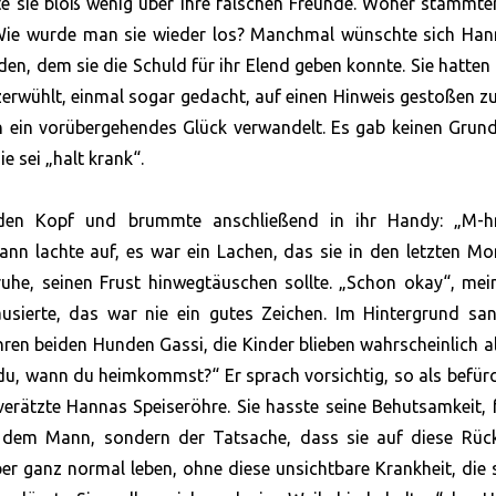
te sie bloß wenig über ihre falschen Freunde. Woher stammte
 Wie wurde man sie wieder los? Manchmal wünschte sich Hann
den, dem sie die Schuld für ihr Elend geben konnte. Sie hatten
zerwühlt, einmal sogar gedacht, auf einen Hinweis gestoßen zu
in ein vorübergehendes Glück verwandelt. Es gab keinen Grun
e sei „halt krank“.
 den Kopf und brummte anschließend in ihr Handy: „M
Mann lachte auf, es war ein Lachen, das sie in den letzten M
uhe, seinen Frust hinwegtäuschen sollte. „Schon okay“, mei
usierte, das war nie ein gutes Zeichen. Im Hintergrund san
hren beiden Hunden Gassi, die Kinder blieben wahrscheinlich al
 du, wann du heimkommst?“ Er sprach vorsichtig, so als befür
, verätzte Hannas Speiseröhre. Sie hasste seine Behutsamkeit, 
t dem Mann, sondern der Tatsache, dass sie auf diese Rück
eber ganz normal leben, ohne diese unsichtbare Krankheit, die 