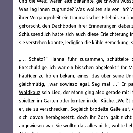
und die Welt, waren alte Bekannte, gleichwohl wuss
Was lag ihnen zugrunde? Was wollten sie von ihr?
ihrer Vergangenheit ein traumatisches Erlebnis zu fin
geforscht, den
Dachboden
ihrer Erinnerungen dabei 
Schlussendlich hatte sich auch diese Erleichterung 
sie verstehen konnte, lediglich die kühle Bemerkung, si
„… Schatz?“ Hanna fuhr zusammen, schüttelte
Entschuldige, ich war ein bisschen abgelenkt.“ Ihr 
häufiger zu hören bekam, eines, das über seine Unr
gleichmütig, „war sowieso egal. Sag mal …“ Er pa
Waldkauz
sein Lied, der Mann ging also gerade mit i
spielten im Garten oder lernten in der Küche. „Weißt
er, sie zu verschrecken. Sogleich brodelte Galle auf
sich davon herabgesetzt, doch ihr Zorn galt nich
angewiesen war. Sie wollte das alles nicht, wollte li