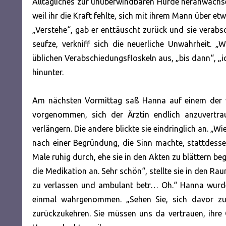
Alltägliches zur unüberwindbaren Hürde heranwachsen
weil ihr die Kraft fehlte, sich mit ihrem Mann über etw
„Verstehe“, gab er enttäuscht zurück und sie verabsc
seufze, verkniff sich die neuerliche Unwahrheit. „W
üblichen Verabschiedungsfloskeln aus, „bis dann“, „ic
hinunter.
Am nächsten Vormittag saß Hanna auf einem der w
vorgenommen, sich der Ärztin endlich anzuvertra
verlängern. Die andere blickte sie eindringlich an. 
nach einer Begründung, die Sinn machte, stattdessen
Male ruhig durch, ehe sie in den Akten zu blättern be
die Medikation an. Sehr schön“, stellte sie in den Ra
zu verlassen und ambulant betr… Oh.“ Hanna wurde 
einmal wahrgenommen. „Sehen Sie, sich davor zu 
zurückzukehren. Sie müssen uns da vertrauen, ihre