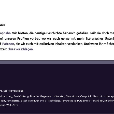
kauz
Raphahn
. Wir hoffen, die heutige Geschichte hat euch gefallen. Teilt sie doch mi
f unseren Profilen vorbei, wo wir euch gerne mit mehr literarischer Unter
uf
Patreon
, die wir euch mit exklusiven Inhalten verdanken. Und wenn ihr möchte
erzeit
Clues vorschlagen
.
re
,
Stories von Rahel
Erkrankung
,
Erschöpfung
,
Familie
,
Gegenwartsliteratur
,
Geschichte
,
Gespräch
,
Gesprächstherap
keit
,
Psychiatrie
,
psychische Krankheit
,
Psychologe
,
Psychologin
,
Putzeimer
,
Rehaklinik
,
Rückkeh
kauz
,
Wut
,
Zorn