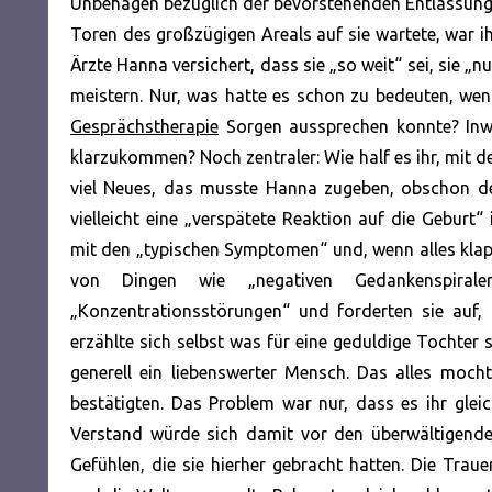
Unbehagen bezüglich der bevorstehenden Entlassung h
Toren des großzügigen Areals auf sie wartete, war 
Ärzte Hanna versichert, dass sie „so weit“ sei, sie „nu
meistern. Nur, was hatte es schon zu bedeuten, wen
Gesprächstherapie
Sorgen aussprechen konnte? Inwi
klarzukommen? Noch zentraler: Wie half es ihr, mit d
viel Neues, das musste Hanna zugeben, obschon der
vielleicht eine „verspätete Reaktion auf die Geburt“
mit den „typischen Symptomen“ und, wenn alles klapp
von Dingen wie „negativen Gedankenspiralen“
„Konzentrationsstörungen“ und forderten sie auf, 
erzählte sich selbst was für eine geduldige Tochter s
generell ein liebenswerter Mensch. Das alles moch
bestätigten. Das Problem war nur, dass es ihr gleic
Verstand würde sich damit vor den überwältigende
Gefühlen, die sie hierher gebracht hatten. Die Tra