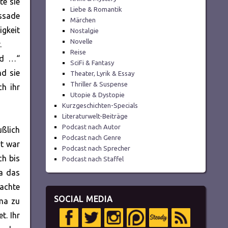
te sie
Liebe & Romantik
assade
Märchen
gkeit
Nostalgie
Novelle
.
Reise
und …“
SciFi & Fantasy
d sie
Theater, Lyrik & Essay
Thriller & Suspense
ch ihr
Utopie & Dystopie
Kurzgeschichten-Specials
Literaturwelt-Beiträge
Podcast nach Autor
ußlich
Podcast nach Genre
rt war
Podcast nach Sprecher
ch bis
Podcast nach Staffel
na das
achte
SOCIAL MEDIA
gma zu
t. Ihr