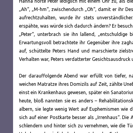
Hanna hörte Peter lediglich mit einem Ohr zu, als di
„Ah“, „M-hm“, zwischendurch „Oh“, damit er ihr Des
aufrechtzuhalten, wurde ihr stets unverständlich
erspähte, was würde sich dadurch ändern? Er besucht
„Peter“, unterbrach sie ihn lallend, „entschuldige
Erwartungsvoll betrachtete ihr Gegenüber ihre zag
auf, schüttelte Peters Hand und marschierte zielst
Verhalten war, Peters verdatterter Gesichtsausdruck u
Der darauffolgende Abend war erfüllt von tiefer, n
weichen Matratze ihres Domizils auf Zeit, zählte Un
einst ein Krankenhaus gewesen, später ein Sanatorium
heute, bloß nannten sie es anders – Rehabilitationsk
albern, sie legte wenig Wert auf Euphemismen wie d
sich auf einer Postkarte besser als „Irrenhaus“. Die
schlendern und hinter sich zu vernehmen, wie die Tür