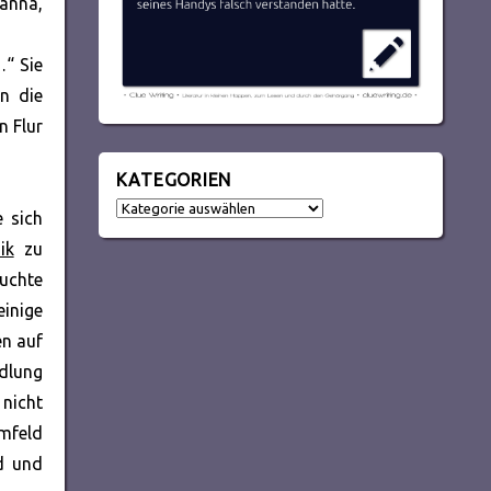
Hanna,
…“ Sie
en die
 Flur
KATEGORIEN
Kategorien
 sich
ik
zu
suchte
einige
en auf
ndlung
nicht
mfeld
d und