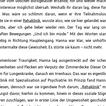
eser vom üblichen Bürogeläster erzählte, hin und wieder mach
interesse möglichst übersah. Weshalb ihr daran lag, diese F
er. Was wäre so schlimm daran, wenn er ihre Teilnahmslosi
e sie in einer
Rehaklinik
, wusste also, wie sie hier gelandet war
 bitte, aber ich gehe lieber wieder rein. Der Tag war lang 
haften Bewegungen. „Und ich bin müde.“ Mit den Worten stan
rebig in Richtung Haupteingang. Hanna war klar, wie unhöfli
ntermalte diese Gewissheit. Es störte sie kaum – nicht mehr.
amenloser Traurigkeit. Hanna lag ausgestreckt auf der sche
ebenheiten und Flecken am Verputz der Zimmerdecke. Dieser O
 für Lungenkranke, danach ein Irrenhaus. Das war es eigentli
linik mit Spezialisation auf Psychiatrie. Im Prinzip fand Han
iesen, dennoch war sie irgendwie froh darum, „
Rehaklinik
“ m
 Angst davor, hierhin zu kommen, hinein in dieses soziale Sti
en zuschlagen, war in erster Linie der Ungewissheit geschulde