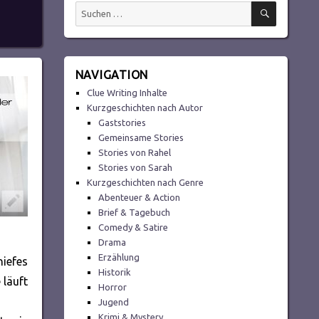
SUCHEN
Suchen
nach:
NAVIGATION
Clue Writing Inhalte
Kurzgeschichten nach Autor
Gaststories
Gemeinsame Stories
Stories von Rahel
Stories von Sarah
Kurzgeschichten nach Genre
Abenteuer & Action
Brief & Tagebuch
Comedy & Satire
Drama
Erzählung
hiefes
Historik
 läuft
Horror
Jugend
Krimi & Mystery