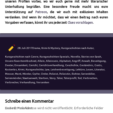
unseren Profilen vorbei, wo wir euch gerne mit mehr literarischer
Unterhaltung begrüßen. Eine besondere Freude macht uns eure
Unterstützung auf
Patreon
, die wir euch mit exklusiven Inhalten
verdanken. Und wenn ihr möchtet, dass wir einen Beitrag nach euren
Vorgaben verfassen, könnt ihr uns jederzeit
Clues vorschlagen
.
Autor
Veröffentlicht
Kategorien
28. Juli 2017
Drama
,
Krimi & Mystery
,
Kurzgeschichten nach Autor
,
am
Kurzgeschichten nach Genre
,
Kurzgeschichten-Specials
,
Novelle
,
Stories von Sarah
,
Schlagwörter
Unsere Favoriten
Abschied
,
Allein
,
Alleinsein
,
Alphabet
,
Angriff
,
Anwalt
,
Beseitigung
,
Dexter
,
Einsamkeit
,
Gericht
,
Gerichtsverhandlung
,
Geschichte
,
Geständnis
,
Gratis
,
Kostenlos
,
Krimi
,
Kurzgeschichte
,
Law
,
Leichenbeseitigung
,
Lektüre
,
Lesen
,
Literatur
,
Messer
,
Mord
,
Mörder
,
Opfer
,
Order
,
Polizist
,
Polizistin
,
Richter
,
Serienkiller
,
Serienmörder
,
Staatsanwalt
,
Sterben
,
Story
,
Täter
,
Täterprofil
,
Tod
,
Verbrechen
,
Verbrecher
,
Verhandlung
,
Versenken
Schreibe einen Kommentar
Deine E-Mail-Adresse wird nicht veröffentlicht.
Erforderliche Felder sind mit
*
markiert