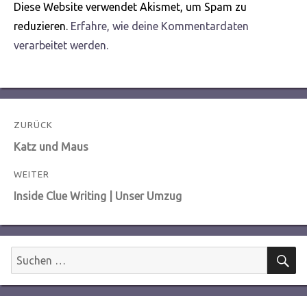
Diese Website verwendet Akismet, um Spam zu
reduzieren.
Erfahre, wie deine Kommentardaten
verarbeitet werden.
Beitragsnavigation
ZURÜCK
Vorheriger
Katz und Maus
Beitrag:
WEITER
Nächster
Inside Clue Writing | Unser Umzug
Beitrag:
S
Suchen
nach: