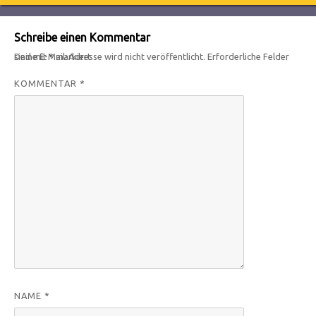
Schreibe einen Kommentar
Deine E-Mail-Adresse wird nicht veröffentlicht.
Erforderliche Felder sind mit
*
markiert
KOMMENTAR
*
NAME
*