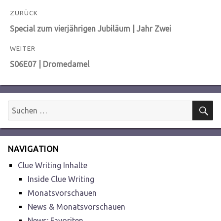
Beitragsnavigation
ZURÜCK
Vorheriger
Special zum vierjährigen Jubiläum | Jahr Zwei
Beitrag:
WEITER
Nächster
S06E07 | Dromedamel
Beitrag:
S
Suchen
nach:
NAVIGATION
Clue Writing Inhalte
Inside Clue Writing
Monatsvorschauen
News & Monatsvorschauen
News: Favoriten