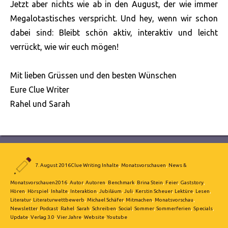
Jetzt aber nichts wie ab in den August, der wie immer
Megalotastisches verspricht. Und hey, wenn wir schon
dabei sind: Bleibt schön aktiv, interaktiv und leicht
verrückt, wie wir euch mögen!
Mit lieben Grüssen und den besten Wünschen
Eure Clue Writer
Rahel und Sarah
Autor
Veröffentlicht
Kategorien
7. August 2016
Clue Writing Inhalte
,
Monatsvorschauen
,
News &
am
Schlagwörter
Monatsvorschauen
2016
,
Autor
,
Autoren
,
Benchmark
,
Brina Stein
,
Feier
,
Gaststory
,
Hören
,
Hörspiel
,
Inhalte
,
Interaktion
,
Jubiläum
,
Juli
,
Kerstin Scheuer
,
Lektüre
,
Lesen
,
Literatur
,
Literaturwettbewerb
,
Michael Schäfer
,
Mitmachen
,
Monatsvorschau
,
Newsletter
,
Podcast
,
Rahel
,
Sarah
,
Schreiben
,
Social
,
Sommer
,
Sommerferien
,
Specials
,
Update
,
Verlag 3.0
,
Vier Jahre
,
Website
,
Youtube