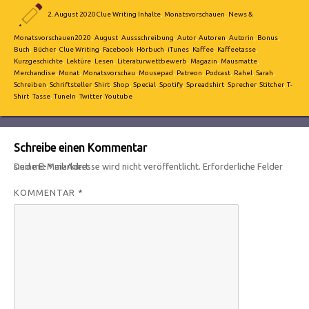
Autor
Veröffentlicht
Kategorien
2. August 2020
Clue Writing Inhalte
,
Monatsvorschauen
,
News &
am
Schlagwörter
Monatsvorschauen
2020
,
August
,
Aussschreibung
,
Autor
,
Autoren
,
Autorin
,
Bonus
,
Buch
,
Bücher
,
Clue Writing
,
Facebook
,
Hörbuch
,
iTunes
,
Kaffee
,
Kaffeetasse
,
Kurzgeschichte
,
Lektüre
,
Lesen
,
Literaturwettbewerb
,
Magazin
,
Mausmatte
,
Merchandise
,
Monat
,
Monatsvorschau
,
Mousepad
,
Patreon
,
Podcast
,
Rahel
,
Sarah
,
Schreiben
,
Schriftsteller
,
Shirt
,
Shop
,
Special
,
Spotify
,
Spreadshirt
,
Sprecher
,
Stitcher
,
T-
Shirt
,
Tasse
,
TuneIn
,
Twitter
,
Youtube
Schreibe einen Kommentar
Deine E-Mail-Adresse wird nicht veröffentlicht.
Erforderliche Felder sind mit
*
markiert
KOMMENTAR
*