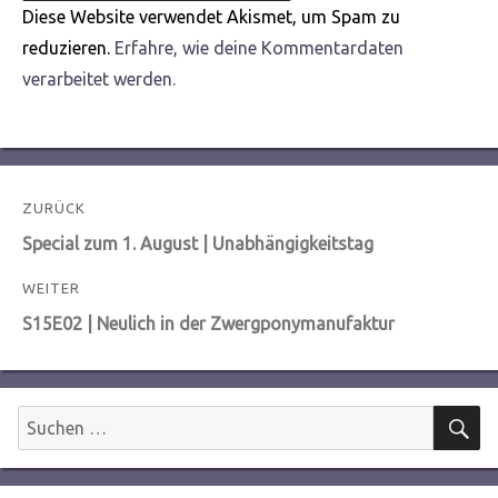
Diese Website verwendet Akismet, um Spam zu
reduzieren.
Erfahre, wie deine Kommentardaten
verarbeitet werden.
Beitragsnavigation
ZURÜCK
Vorheriger
Special zum 1. August | Unabhängigkeitstag
Beitrag:
WEITER
Nächster
S15E02 | Neulich in der Zwergponymanufaktur
Beitrag:
S
Suchen
nach: