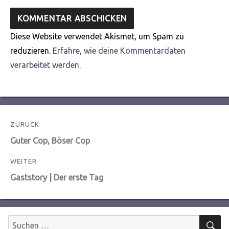
Diese Website verwendet Akismet, um Spam zu
reduzieren.
Erfahre, wie deine Kommentardaten
verarbeitet werden.
Beitragsnavigation
ZURÜCK
Vorheriger
Guter Cop, Böser Cop
Beitrag:
WEITER
Nächster
Gaststory | Der erste Tag
Beitrag:
S
Suchen