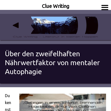
Clue Writing
Literatur in kleinen Happen
Clue Writing
Über den zweifelhaften
Nährwertfaktor von mentaler
Autophagie
Du
ken
nst