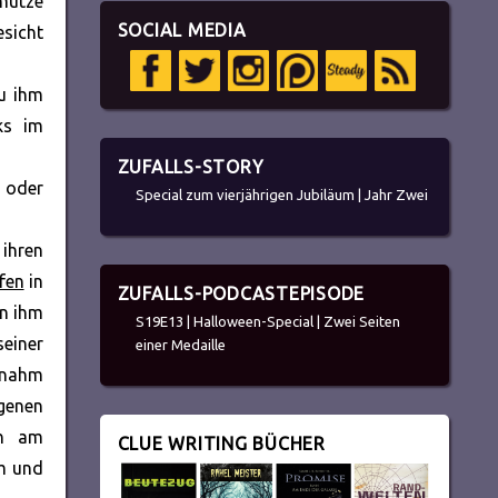
lmütze
SOCIAL MEDIA
esicht
zu ihm
ks im
ZUFALLS-STORY
 oder
Special zum vierjährigen Jubiläum | Jahr Zwei
 ihren
fen
in
ZUFALLS-PODCASTEPISODE
in ihm
S19E13 | Halloween-Special | Zwei Seiten
seiner
einer Medaille
 nahm
genen
ch am
CLUE WRITING BÜCHER
hm und