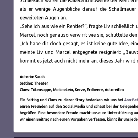
Schließlich waren die Raketentriebwerke der Rentiere
als er wenige Augenblicke darauf die Schallmauer
geweiteten Augen an.
„Sehe ich aus wie ein Rentier?“, fragte Liv schließlich 
Marcel, noch genauso verwirrt wie sie, schüttelte den
„Ich habe dir doch gesagt, es ist keine gute Idee, e
meinte Liv und Marcel entgegnete resigniert: „Bauv
kommt es jetzt auch nicht mehr an, dieses Jahr wird 
Autorin: Sarah
Setting: Theater
Clues: Tütensuppe, Meilenstein, Kerze, Erdbeere, Autoreifen
Für Setting und Clues zu dieser Story bedanken wir uns bei
Ann-Bet
euren Freunden auf den Social Media und schaut bei der Gelegenhei
begrüßen. Eine besondere Freude macht uns eure Unterstützung a
wir einen Beitrag nach euren Vorgaben verfassen, könnt ihr uns jed