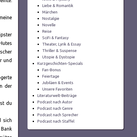
inte:
Liebe & Romantik
Märchen
meine
Nostalgie
Novelle
Reise
pster
SciFi & Fantasy
 Hutes
Theater, Lyrik & Essay
Thriller & Suspense
ischer
Utopie & Dystopie
er und
Kurzgeschichten-Specials
Fan-Bonus
Feiertage
ögerte
Jubiläen & Events
n der
Unsere Favoriten
Literaturwelt-Beiträge
Podcast nach Autor
gst du
Podcast nach Genre
Podcast nach Sprecher
d sich
Podcast nach Staffel
 Bank