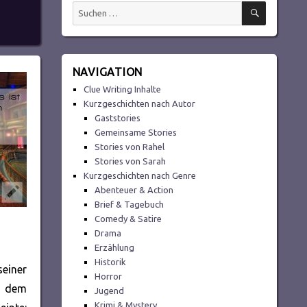
SUCHEN
Suchen
nach:
NAVIGATION
Clue Writing Inhalte
Kurzgeschichten nach Autor
Gaststories
Gemeinsame Stories
Stories von Rahel
Stories von Sarah
Kurzgeschichten nach Genre
Abenteuer & Action
Brief & Tagebuch
Comedy & Satire
Drama
Erzählung
Historik
einer
Horror
us dem
Jugend
Krimi & Mystery