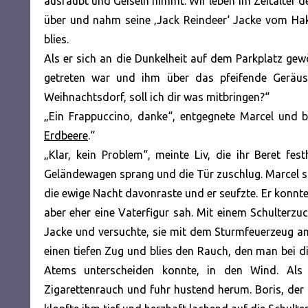
ausraubt und Geiseln nimmt. Wir leben im Zeitalter de
über und nahm seine ‚Jack Reindeer‘ Jacke vom Hake
blies.
Als er sich an die Dunkelheit auf dem Parkplatz gewö
getreten war und ihm über das pfeifende Geräus
Weihnachtsdorf, soll ich dir was mitbringen?“
„Ein Frappuccino, danke“, entgegnete Marcel und 
Erdbeere
.“
„Klar, kein Problem“, meinte Liv, die ihr Beret fe
Geländewagen sprang und die Tür zuschlug. Marcel sa
die ewige Nacht davonraste und er seufzte. Er konnte
aber eher eine Vaterfigur sah. Mit einem Schulterzuc
Jacke und versuchte, sie mit dem Sturmfeuerzeug 
einen tiefen Zug und blies den Rauch, den man be
Atems unterscheiden konnte, in den Wind. Als 
Zigarettenrauch und fuhr hustend herum. Boris, der 