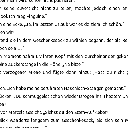
ber mehr wird schon nicht passieren.“
en seine Zuversicht nicht zu teilen, machte jedoch einen a
pol. Ich mag Pinguine.“
 eine Ecke. „Ja, im letzten Urlaub war es da ziemlich schön.“
en wir?“
rend sie in dem Geschenkesack zu wühlen begann, der als Re
och sein …“
n dem Moment nahm Liv ihren Kopf mit den durcheinander gek
ine Zuckerstange in die Höhe. „Na bitte!“
mit verzogener Miene und fügte dann hinzu: „Hast du nicht 
risch. „Ich habe meine berühmten Haschisch-Stangen gemacht.“
rücken. „Du schmuggelst schon wieder Drogen ins Theater? U
en?“
lz vor Marcels Gesicht. „Siehst du den Stern-Aufkleber?“
n Blick wanderte langsam zum Geschenkesack, als sich sein 