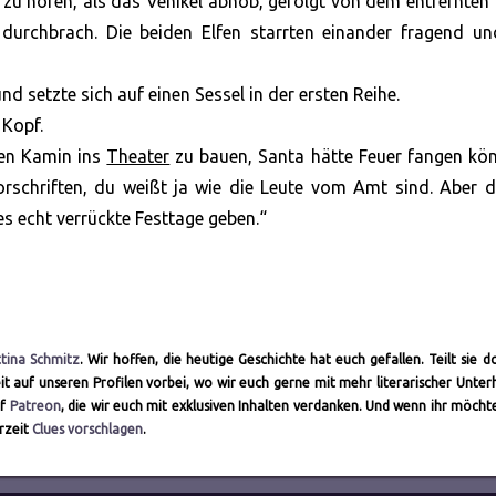
 zu hören, als das Vehikel abhob, gefolgt von dem entfernten 
 durchbrach. Die beiden Elfen starrten einander fragend un
und setzte sich auf einen Sessel in der ersten Reihe.
 Kopf.
inen Kamin ins
Theater
zu bauen, Santa hätte Feuer fangen kön
orschriften, du weißt ja wie die Leute vom Amt sind. Aber 
es echt verrückte Festtage geben.“
tina Schmitz
. Wir hoffen, die heutige Geschichte hat euch gefallen. Teilt sie d
t auf unseren Profilen vorbei, wo wir euch gerne mit mehr literarischer Unter
uf
Patreon
, die wir euch mit exklusiven Inhalten verdanken. Und wenn ihr möchte
erzeit
Clues vorschlagen
.