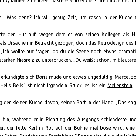
m Qualmen zu nutzen, hastete Marcel die Stufen hoch und me
. „Was denn? Ich will genug Zeit, um rasch in der Küche 
zte den Hut auf, wegen dem er von seinen Kollegen als Hi
h als Ursachen in Betracht gezogen, doch das Retrodesign des
r. „Ich wollte nur fragen, ob du die Szene noch etwas dramat
starken Niesreiz zu unterdrücken. „Du weißt schon, mit lauter
, erkundigte sich Boris müde und etwas ungeduldig. Marcel z
ells Bells‘ ist nicht irgendein Stück, es ist ein
Meilenstein
i
ng der kleinen Küche davon, seinen Bart in der Hand. „Das sa
ch hin, während er in Richtung des Ausgangs schlenderte un
il der fette Kerl in Rot auf der Bühne mal böse wird, eine