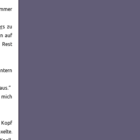
 immer
r
s zu
n auf
n Rest
intern
aus.“
n mich
n Kopf
elte.