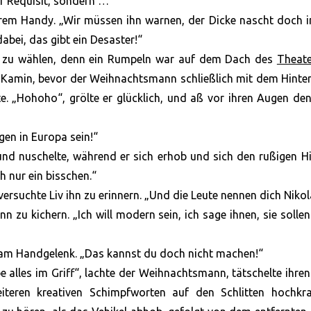
er Requisit, sondern …“
 ihrem Handy. „Wir müssen ihn warnen, der Dicke nascht doch
bei, das gibt ein Desaster!“
r zu wählen, denn ein Rumpeln war auf dem Dach des
Theate
Kamin, bevor der Weihnachtsmann schließlich mit dem Hinter
. „Hohoho“, grölte er glücklich, und aß vor ihren Augen de
en in Europa sein!“
und nuschelte, während er sich erhob und sich den rußigen H
 nur ein bisschen.“
rsuchte Liv ihn zu erinnern. „Und die Leute nennen dich Nikol
zu kichern. „Ich will modern sein, ich sage ihnen, sie solle
hn am Handgelenk. „Das kannst du doch nicht machen!“
e alles im Griff“, lachte der Weihnachtsmann, tätschelte ihre
eren kreativen Schimpfworten auf den Schlitten hochkrax