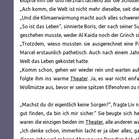
klopfte ihm tief und herzhaft lachend auf die Schulte
„Ach komm, die Welt ist nicht mehr dieselbe, seit di
„Und die Klimaerwärmung macht auch alles schwerer
„So ist das Leben“, sinnierte Boris, der nach seiner
geschehen musste, weder Al Kaida noch der Grinch si
„Trotzdem, wieso mussten sie ausgerechnet eine P
Marcel erstaunlich pathetisch. Auch nach einem Jahr
Welt das Leben gekostet hatte.
„Komm schon, gehen wir wieder rein und warten auf
folgte ihm ins warme
Theater
. Ja, es war nicht ein
Wollmütze aus, bevor er seine spitzen Elfenohren zu 
„Machst du dir eigentlich keine Sorgen?“, fragte Liv
gut finden, da bin ich mir sicher.“ Sie beugte sich h
waren die einzigen beiden im
Theater
, alle anderen 
„Ich denke schon, immerhin lacht er ja über alles, ga