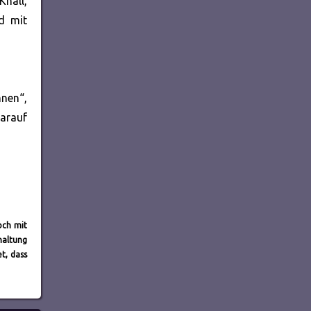
Knall,
d mit
nen“,
darauf
och mit
haltung
t, dass