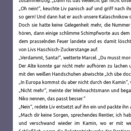
zusammenzog. „Dann ist das vielleicht gar nicht uns
„Oh nein!“, keuchte Liv panisch auf und griff nach
so gern! Und dann hat er auch unsere Kalaschnikow da
Doch sie hatte keine Gelegenheit mehr, die Numme
hören, dann einige schlimme Schimpfworte aus dem 
dem prasselnden Feuer landete und es damit löschte
von Livs Haschisch-Zuckerstange auf.
„Verdammt, Santa!“, wetterte Marcel. „Du musst morg
Der Alte konnte gar nicht mehr aufhören zu lachen 
mit den weißen Handschuhen abwischte „Ich übe doch
„In Europa kommst du aber nicht durch den Kamin“, ve
„Nicht mehr“, meinte der Weihnachtsmann und begann 
Niko nennen, das passt besser.“
„Nein“, redete Liv entsetzt auf ihn ein und packte i
„Mach dir keine Sorgen, sprechendes Rentier, ich hab
und verschwand wieder im Kamin, wo er mit weit