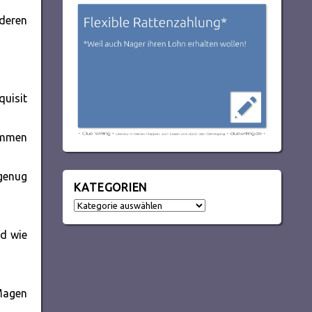
nderen
quisit
ommen
genug
KATEGORIEN
Kategorien
nd wie
Magen