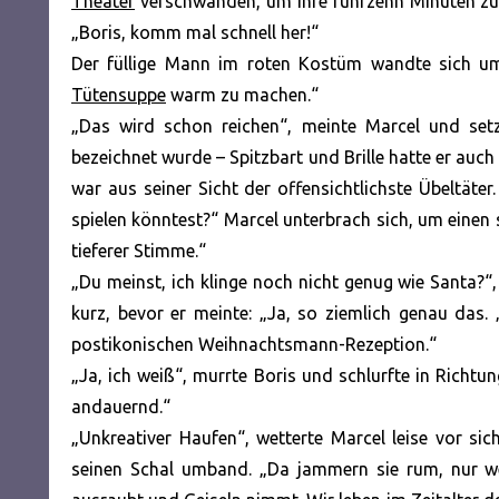
Theater
verschwanden, um ihre fünfzehn Minuten zu
„Boris, komm mal schnell her!“
Der füllige Mann im roten Kostüm wandte sich um
Tütensuppe
warm zu machen.“
„Das wird schon reichen“, meinte Marcel und set
bezeichnet wurde – Spitzbart und Brille hatte er auc
war aus seiner Sicht der offensichtlichste Übeltäte
spielen könntest?“ Marcel unterbrach sich, um einen 
tieferer Stimme.“
„Du meinst, ich klinge noch nicht genug wie Santa?“
kurz, bevor er meinte: „Ja, so ziemlich genau das. ‚H
postikonischen Weihnachtsmann-Rezeption.“
„Ja, ich weiß“, murrte Boris und schlurfte in Richtu
andauernd.“
„Unkreativer Haufen“, wetterte Marcel leise vor si
seinen Schal umband. „Da jammern sie rum, nur we