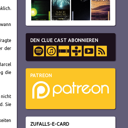
klich.
ndwann
ragte
DEN CLUE CAST ABONNIEREN
er der
Marcel
og die
PATREON
 nicht
d. Sie
keiten
ZUFALLS-E-CARD