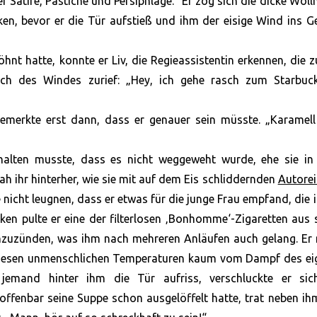
r Satire, Pastiche und Persiphlage.“ Er zog sich die dicke Wol
n, bevor er die Tür aufstieß und ihm der eisige Wind ins G
hnt hatte, konnte er Liv, die Regieassistentin erkennen, die 
ch des Windes zurief: „Hey, ich gehe rasch zum Starbuc
bemerkte erst dann, dass er genauer sein müsste. „Karamell
sthalten musste, dass es nicht weggeweht wurde, ehe sie in
h ihr hinterher, wie sie mit auf dem Eis schliddernden
Autorei
 nicht leugnen, dass er etwas für die junge Frau empfand, die 
ken pulte er eine der filterlosen ‚Bonhomme‘-Zigaretten aus 
anzuzünden, was ihm nach mehreren Anläufen auch gelang. Er
i diesen unmenschlichen Temperaturen kaum vom Dampf des ei
jemand hinter ihm die Tür aufriss, verschluckte er si
offenbar seine Suppe schon ausgelöffelt hatte, trat neben i