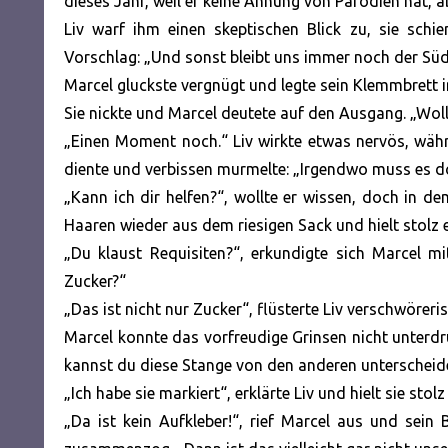
dieses Jahr, weil er keine Ahnung von Parodien hat, a
Liv warf ihm einen skeptischen Blick zu, sie schi
Vorschlag: „Und sonst bleibt uns immer noch der Süd
Marcel gluckste vergnügt und legte sein Klemmbrett in
Sie nickte und Marcel deutete auf den Ausgang. „Woll
„Einen Moment noch.“ Liv wirkte etwas nervös, wäh
diente und verbissen murmelte: „Irgendwo muss es d
„Kann ich dir helfen?“, wollte er wissen, doch i
Haaren wieder aus dem riesigen Sack und hielt stolz e
„Du klaust Requisiten?“, erkundigte sich Marcel 
Zucker?“
„Das ist nicht nur Zucker“, flüsterte Liv verschwöre
Marcel konnte das vorfreudige Grinsen nicht unterd
kannst du diese Stange von den anderen unterscheid
„Ich habe sie markiert“, erklärte Liv und hielt sie sto
„Da ist kein Aufkleber!“, rief Marcel aus und sei