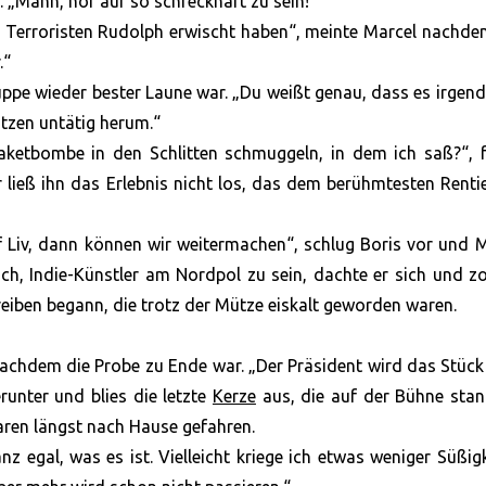
r. „Mann, hör auf so schreckhaft zu sein!“
e Terroristen Rudolph erwischt haben“, meinte Marcel nachden
.“
 Suppe wieder bester Laune war. „Du weißt genau, dass es irge
tzen untätig herum.“
aketbombe in den Schlitten schmuggeln, in dem ich saß?“, f
 ließ ihn das Erlebnis nicht los, das dem berühmtesten Renti
 Liv, dann können wir weitermachen“, schlug Boris vor und 
fach, Indie-Künstler am Nordpol zu sein, dachte er sich und z
reiben begann, die trotz der Mütze eiskalt geworden waren.
 nachdem die Probe zu Ende war. „Der Präsident wird das Stück
erunter und blies die letzte
Kerze
aus, die auf der Bühne stan
waren längst nach Hause gefahren.
nz egal, was es ist. Vielleicht kriege ich etwas weniger Süßig