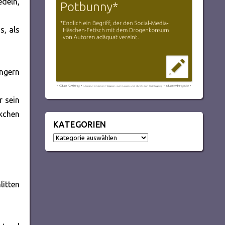
edeln,
s, als
ingern
r sein
ckchen
KATEGORIEN
Kategorien
itten