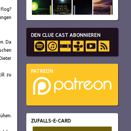
 flog?
Lungen
DEN CLUE CAST ABONNIEREN
en. Da
schen
Dieter
PATREON
ill zu
lühen.
ZUFALLS-E-CARD