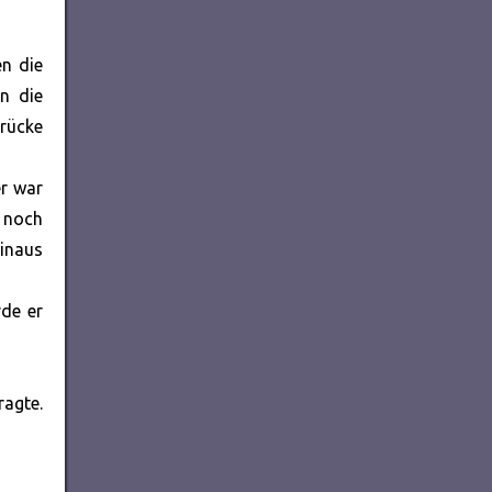
en die
n die
drücke
er war
e noch
hinaus
rde er
ragte.