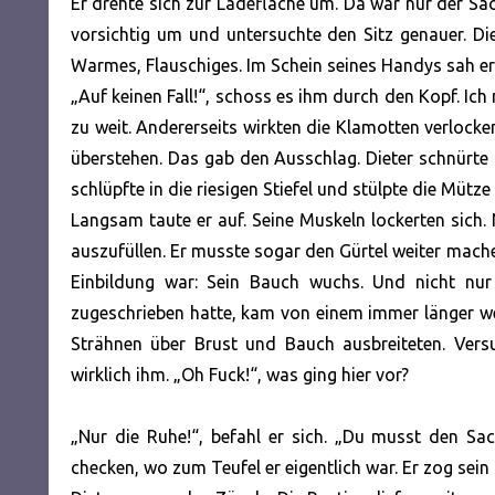
Er drehte sich zur Ladefläche um. Da war nur der Sac
vorsichtig um und untersuchte den Sitz genauer. Die
Warmes, Flauschiges. Im Schein seines Handys sah er 
„Auf keinen Fall!“, schoss es ihm durch den Kopf. I
zu weit. Andererseits wirkten die Klamotten verloc
überstehen. Das gab den Ausschlag. Dieter schnürte
schlüpfte in die riesigen Stiefel und stülpte die Mütz
Langsam taute er auf. Seine Muskeln lockerten sich. 
auszufüllen. Er musste sogar den Gürtel weiter machen
Einbildung war: Sein Bauch wuchs. Und nicht nur 
zugeschrieben hatte, kam von einem immer länger wer
Strähnen über Brust und Bauch ausbreiteten. Vers
wirklich ihm. „Oh Fuck!“, was ging hier vor?
„Nur die Ruhe!“, befahl er sich. „Du musst den Sac
checken, wo zum Teufel er eigentlich war. Er zog sein 