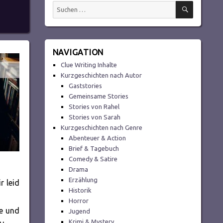
SUCHEN
Suchen
nach:
NAVIGATION
Clue Writing Inhalte
Kurzgeschichten nach Autor
Gaststories
Gemeinsame Stories
Stories von Rahel
Stories von Sarah
Kurzgeschichten nach Genre
Abenteuer & Action
Brief & Tagebuch
Comedy & Satire
Drama
Erzählung
r leid
Historik
Horror
ee und
Jugend
Krimi & Mystery