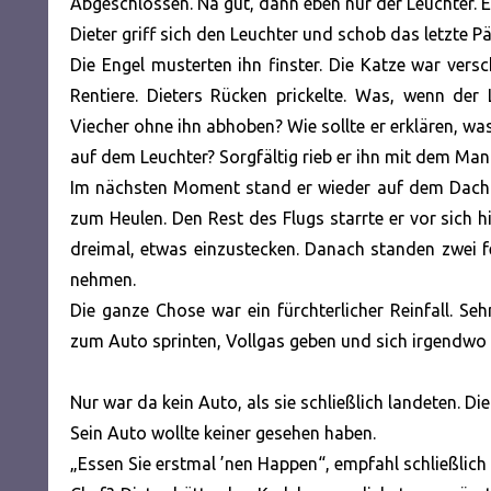
Abgeschlossen. Na gut, dann eben nur der Leuchter. E
Dieter griff sich den Leuchter und schob das letzte 
Die Engel musterten ihn finster. Die Katze war ve
Rentiere. Dieters Rücken prickelte. Was, wenn de
Viecher ohne ihn abhoben? Wie sollte er erklären, wa
auf dem Leuchter? Sorgfältig rieb er ihn mit dem Mante
Im nächsten Moment stand er wieder auf dem Dach. 
zum Heulen. Den Rest des Flugs starrte er vor sich hi
dreimal, etwas einzustecken. Danach standen zwei fe
nehmen.
Die ganze Chose war ein fürchterlicher Reinfall. S
zum Auto sprinten, Vollgas geben und sich irgendwo
Nur war da kein Auto, als sie schließlich landeten. D
Sein Auto wollte keiner gesehen haben.
„Essen Sie erstmal ’nen Happen“, empfahl schließlich ei