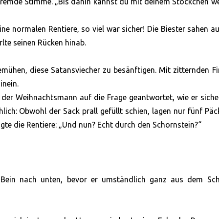
 fremde Stimme. „Bis dahin kannst du mit deinem Stöckchen w
ine normalen Rentiere, so viel war sicher! Die Biester sahen au
rlte seinen Rücken hinab.
emühen, diese Satansviecher zu besänftigen. Mit zitternden F
inein.
der Weihnachtsmann auf die Frage geantwortet, wie er siche
hlich: Obwohl der Sack prall gefüllt schien, lagen nur fünf Pä
ragte die Rentiere: „Und nun? Echt durch den Schornstein?“
em Bein nach unten, bevor er umständlich ganz aus dem Schl