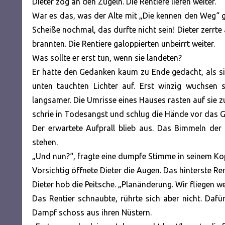
Dieter zog an den Zügeln. Die Rentiere liefen weiter.
War es das, was der Alte mit „Die kennen den Weg“ g
Scheiße nochmal, das durfte nicht sein! Dieter zerrte 
brannten. Die Rentiere galoppierten unbeirrt weiter.
Was sollte er erst tun, wenn sie landeten?
Er hatte den Gedanken kaum zu Ende gedacht, als sic
unten tauchten Lichter auf. Erst winzig wuchsen 
langsamer. Die Umrisse eines Hauses rasten auf sie z
schrie in Todesangst und schlug die Hände vor das G
Der erwartete Aufprall blieb aus. Das Bimmeln der
stehen.
„Und nun?“, fragte eine dumpfe Stimme in seinem Kopf
Vorsichtig öffnete Dieter die Augen. Das hinterste Re
Dieter hob die Peitsche. „Planänderung. Wir fliegen we
Das Rentier schnaubte, rührte sich aber nicht. Dafü
Dampf schoss aus ihren Nüstern.