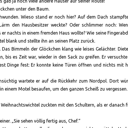
s gab ja noch viele andere Häuser auf seiner Route!
Päckchen unter den Baum.
rschwunden. Wieso stand er noch hier? Auf dem Dach stampft
r Lärm den Hausbesitzer weckte? Oder schlimmer noch: Wen
s er nachts in einem fremden Haus wollte? Wie seine Fingerab
l blank und stellte ihn an seinen Platz zurück.
Das Bimmeln der Glöckchen klang wie leises Gelächter. Diet
n, bis es Zeit war, wieder in den Sack zu greifen. Er versucht
st Dinge fest: Er konnte keine Türen öffnen und nichts mit 
ehnsüchtig wartete er auf die Rückkehr zum Nordpol. Dort wü
 in einem Motel besaufen, um den ganzen Scheiß zu vergessen.
ie Weihnachtswichtel zuckten mit den Schultern, als er danach f
ner. „Sie sehen völlig fertig aus, Chef.“