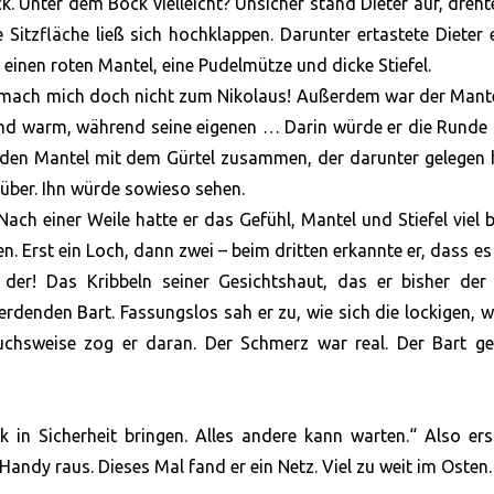
k. Unter dem Bock vielleicht? Unsicher stand Dieter auf, dreht
 Sitzfläche ließ sich hochklappen. Darunter ertastete Dieter
einen roten Mantel, eine Pudelmütze und dicke Stiefel.
ch mach mich doch nicht zum Nikolaus! Außerdem war der Mante
kend warm, während seine eigenen … Darin würde er die Rund
 den Mantel mit dem Gürtel zusammen, der darunter gelegen 
e über. Ihn würde sowieso sehen.
Nach einer Weile hatte er das Gefühl, Mantel und Stiefel viel 
. Erst ein Loch, dann zwei – beim dritten erkannte er, dass es
der! Das Kribbeln seiner Gesichtshaut, das er bisher der 
denden Bart. Fassungslos sah er zu, wie sich die lockigen, 
uchsweise zog er daran. Der Schmerz war real. Der Bart ge
k in Sicherheit bringen. Alles andere kann warten.“ Also er
Handy raus. Dieses Mal fand er ein Netz. Viel zu weit im Osten.