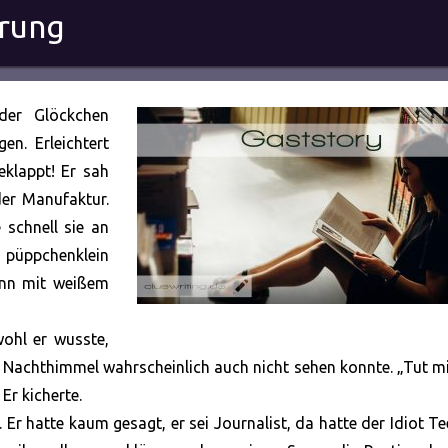
erung
der Glöckchen
en. Erleichtert
eklappt! Er sah
er Manufaktur.
 schnell sie an
püppchenklein
ann mit weißem
wohl er wusste,
 Nachthimmel wahrscheinlich auch nicht sehen konnte. „Tut mi
Er kicherte.
r hatte kaum gesagt, er sei Journalist, da hatte der Idiot T