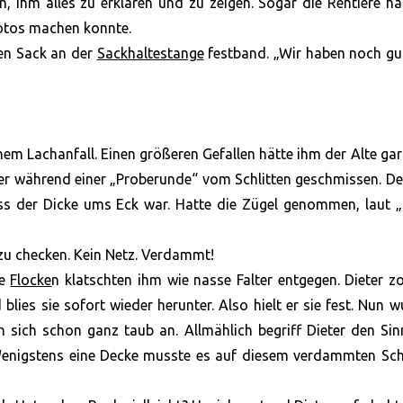
 ihm alles zu erklären und zu zeigen. Sogar die Rentiere ha
Fotos machen konnte.
den Sack an der
Sackhaltestange
festband. „Wir haben noch gu
chem Lachanfall. Einen größeren Gefallen hätte ihm der Alte gar
der während einer „Proberunde“ vom Schlitten geschmissen. D
ss der Dicke ums Eck war. Hatte die Zügel genommen, laut „
zu checken. Kein Netz. Verdammt!
ie
Flocke
n klatschten ihm wie nasse Falter entgegen. Dieter z
blies sie sofort wieder herunter. Also hielt er sie fest. Nun 
n sich schon ganz taub an. Allmählich begriff Dieter den Si
 Wenigstens eine Decke musste es auf diesem verdammten Sch