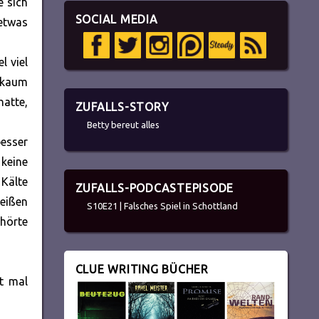
e sich
SOCIAL MEDIA
 etwas
l viel
e kaum
hatte,
ZUFALLS-STORY
Betty bereut alles
besser
 keine
Kälte
ZUFALLS-PODCASTEPISODE
weißen
S10E21 | Falsches Spiel in Schottland
hörte
CLUE WRITING BÜCHER
st mal