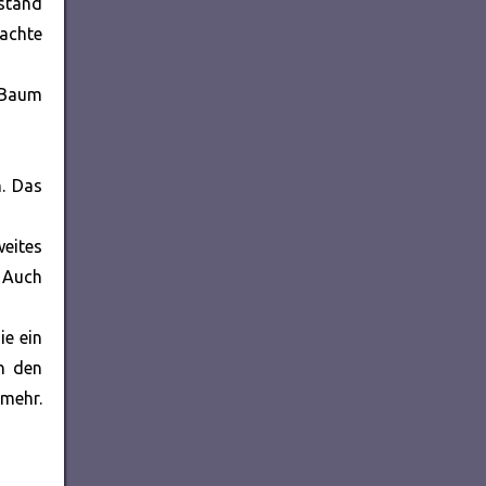
 stand
achte
 Baum
n. Das
weites
. Auch
ie ein
in den
 mehr.