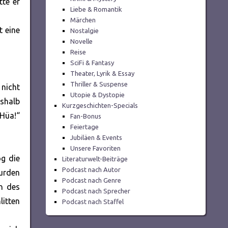
tte er
Liebe & Romantik
Märchen
t eine
Nostalgie
Novelle
Reise
SciFi & Fantasy
Theater, Lyrik & Essay
Thriller & Suspense
 nicht
Utopie & Dystopie
eshalb
Kurzgeschichten-Specials
Hüa!“
Fan-Bonus
Feiertage
Jubiläen & Events
Unsere Favoriten
og die
Literaturwelt-Beiträge
Podcast nach Autor
wurden
Podcast nach Genre
nn des
Podcast nach Sprecher
litten
Podcast nach Staffel