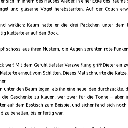
er sich im Innern des Hauses wieder. In einer Ecke des Raums
ngel und gläserne Vögel herabstarrten. Auf der Couch erw
 Und wirklich: Kaum hatte er die drei Päckchen unter dem
g kletterte er auf den Bock.
pf schoss aus ihren Nüstern, die Augen sprühten rote Funke
 war! Mit dem Gefühl tiefster Verzweiflung griff Dieter ein z
kletterte erneut vom Schlitten. Dieses Mal schnurrte die Katze
her.
n unter den Baum legen, als ihn eine neue Idee durchzuckte, d
n, die Geschenke zu klauen, war zwar für die Tonne – aber 
er auf dem Esstisch zum Beispiel und sicher fand sich noch
 zu behalten, bis er fertig war.