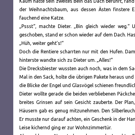
Kaum hatte sein zweites Bein das Dach berührt, fand 
der Weihnachtsbaum, aus dessen Ästen finstere E
fauchend eine Katze.
„Pssst“, machte Dieter. „Bin gleich wieder weg.“
geschoben, stand er schon wieder auf dem Dach. Hasti
„Hüh, weiter geht’s!“
Doch die Rentiere scharrten nur mit den Hufen. Dam
hinterste wandte sich zu Dieter um. „Alles!“
Die Drecksbiester wussten auch noch, was in dem Sack
Mal in den Sack, holte die übrigen Pakete heraus und 
die Blicke der Engel und Glasvögel schienen freundlic
Dieter wollte gerade die beiden verbliebenen Päckche
breites Grinsen auf sein Gesicht zauberte. Der Pla
Häusern gab es genug mitzunehmen. Den Silberleucht
Er musste nur darauf achten, ein Geschenk in der Hand
Leise kichernd ging er zur Wohnzimmertür.