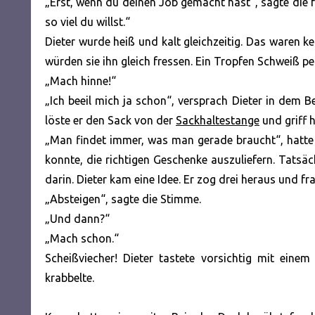
„Erst, wenn du deinen Job gemacht hast“, sagte die
so viel du willst.“
Dieter wurde heiß und kalt gleichzeitig. Das waren ke
würden sie ihn gleich fressen. Ein Tropfen Schweiß pe
„Mach hinne!“
„Ich beeil mich ja schon“, versprach Dieter in dem B
löste er den Sack von der
Sackhaltestange
und griff h
„Man findet immer, was man gerade braucht“, hatte 
konnte, die richtigen Geschenke auszuliefern. Tatsäc
darin. Dieter kam eine Idee. Er zog drei heraus und f
„Absteigen“, sagte die Stimme.
„Und dann?“
„Mach schon.“
Scheißviecher! Dieter tastete vorsichtig mit ein
krabbelte.