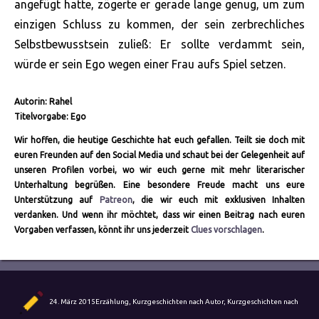
angefügt hatte, zögerte er gerade lange genug, um zum
einzigen Schluss zu kommen, der sein zerbrechliches
Selbstbewusstsein zuließ: Er sollte verdammt sein,
würde er sein Ego wegen einer Frau aufs Spiel setzen.
Autorin: Rahel
Titelvorgabe: Ego
Wir hoffen, die heutige Geschichte hat euch gefallen. Teilt sie doch mit
euren Freunden auf den Social Media und schaut bei der Gelegenheit auf
unseren Profilen vorbei, wo wir euch gerne mit mehr literarischer
Unterhaltung begrüßen. Eine besondere Freude macht uns eure
Unterstützung auf
Patreon
, die wir euch mit exklusiven Inhalten
verdanken. Und wenn ihr möchtet, dass wir einen Beitrag nach euren
Vorgaben verfassen, könnt ihr uns jederzeit
Clues vorschlagen
.
Autor
Veröffentlicht
Kategorien
24. März 2015
Erzählung
,
Kurzgeschichten nach Autor
,
Kurzgeschichten nach
am