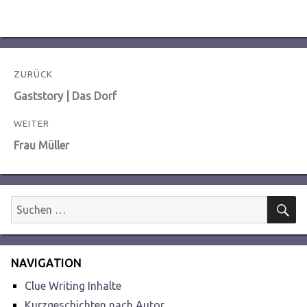
Beitragsnavigation
ZURÜCK
Vorheriger
Gaststory | Das Dorf
Beitrag:
WEITER
Nächster
Frau Müller
Beitrag:
S
Suchen
nach:
NAVIGATION
Clue Writing Inhalte
Kurzgeschichten nach Autor