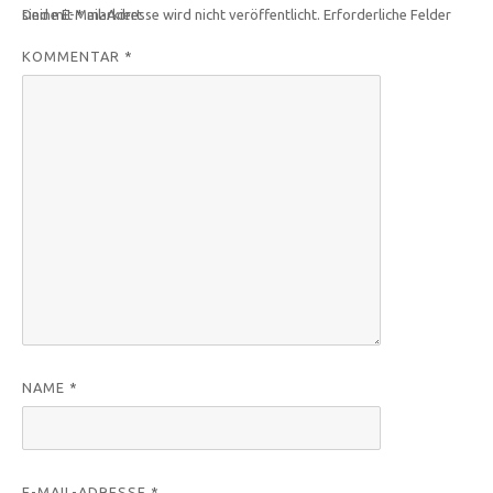
Deine E-Mail-Adresse wird nicht veröffentlicht.
Erforderliche Felder sind mit
*
markiert
KOMMENTAR
*
NAME
*
E-MAIL-ADRESSE
*