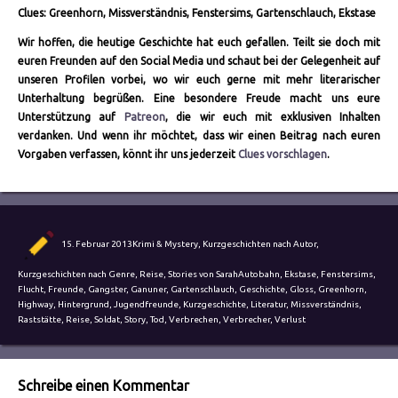
Clues: Greenhorn, Missverständnis, Fenstersims, Gartenschlauch, Ekstase
Wir hoffen, die heutige Geschichte hat euch gefallen. Teilt sie doch mit
euren Freunden auf den Social Media und schaut bei der Gelegenheit auf
unseren Profilen vorbei, wo wir euch gerne mit mehr literarischer
Unterhaltung begrüßen. Eine besondere Freude macht uns eure
Unterstützung auf
Patreon
, die wir euch mit exklusiven Inhalten
verdanken. Und wenn ihr möchtet, dass wir einen Beitrag nach euren
Vorgaben verfassen, könnt ihr uns jederzeit
Clues vorschlagen
.
Autor
Veröffentlicht
Kategorien
15. Februar 2013
Krimi & Mystery
,
Kurzgeschichten nach Autor
,
am
Schlagwörter
Kurzgeschichten nach Genre
,
Reise
,
Stories von Sarah
Autobahn
,
Ekstase
,
Fenstersims
,
Flucht
,
Freunde
,
Gangster
,
Ganuner
,
Gartenschlauch
,
Geschichte
,
Gloss
,
Greenhorn
,
Highway
,
Hintergrund
,
Jugendfreunde
,
Kurzgeschichte
,
Literatur
,
Missverständnis
,
Raststätte
,
Reise
,
Soldat
,
Story
,
Tod
,
Verbrechen
,
Verbrecher
,
Verlust
Schreibe einen Kommentar