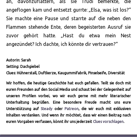
an, davonzuflattern, als sie Trudi bemerkte, die
angeflogen kam und entsetzt gurrte: „Elsa, was ist los?“
Sie machte eine Pause und starrte auf die neben den
Flammen stehende Ente, deren begeisterten Ausruf sie
zuvor gehört hatte. „Hast du etwa mein Nest
angezündet? Ich dachte, ich könnte dir vertrauen?“
Autorin: Sarah
Setting: Dachgiebel
Clues: Hühnerstall, Duftkerze, Kaugummifabrik, Pinselseife, Diversität
Wir hoffen, die heutige Geschichte hat euch gefallen. Teilt sie doch mit
euren Freunden auf den Social Media und schaut bei der Gelegenheit auf
unseren Profilen vorbei, wo wir euch gerne mit mehr literarischer
Unterhaltung begrüßen. Eine besondere Freude macht uns eure
Unterstützung auf
Steady
oder
Patreon
, die wir euch mit exklusiven
Inhalten verdanken. Und wenn ihr möchtet, dass wir einen Beitrag nach
euren Vorgaben verfassen, könnt ihr uns jederzeit
Clues vorschlagen
.