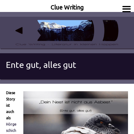
Clue Writing
Literatur in kleinen Happen
Clue Writing
Ente gut, alles gut
Diese
Story
ist
auch
als
Hörge
schich