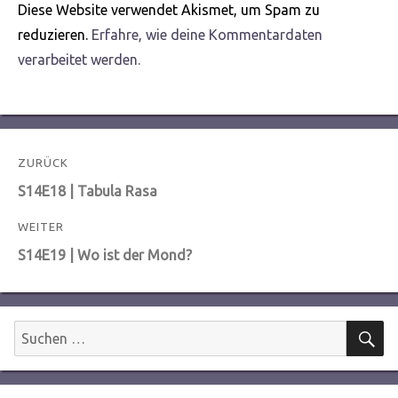
Diese Website verwendet Akismet, um Spam zu
reduzieren.
Erfahre, wie deine Kommentardaten
verarbeitet werden.
Beitragsnavigation
ZURÜCK
Vorheriger
S14E18 | Tabula Rasa
Beitrag:
WEITER
Nächster
S14E19 | Wo ist der Mond?
Beitrag:
S
Suchen
nach: