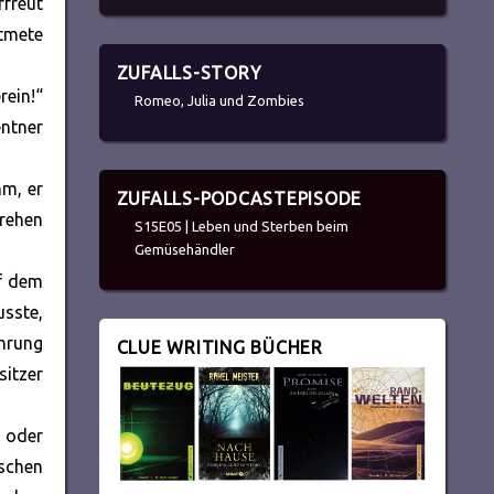
rfreut
atmete
ZUFALLS-STORY
rein!“
Romeo, Julia und Zombies
entner
hm, er
ZUFALLS-PODCASTEPISODE
rehen
S15E05 | Leben und Sterben beim
Gemüsehändler
uf dem
usste,
hrung
CLUE WRITING BÜCHER
sitzer
 oder
nschen