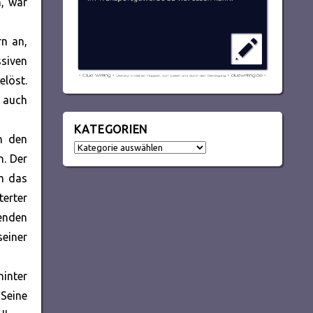
n, war
rn an,
siven
löst.
s auch
KATEGORIEN
in den
Kategorien
n. Der
hm das
terter
enden
seiner
hinter
 Seine