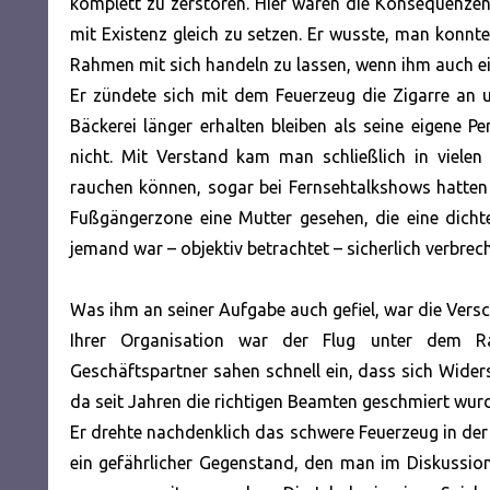
komplett zu zerstören. Hier waren die Konsequenze
mit Existenz gleich zu setzen. Er wusste, man konnte
Rahmen mit sich handeln zu lassen, wenn ihm auch e
Er zündete sich mit dem Feuerzeug die Zigarre an u
Bäckerei länger erhalten bleiben als seine eigene 
nicht. Mit Verstand kam man schließlich in viele
rauchen können, sogar bei Fernsehtalkshows hatten s
Fußgängerzone eine Mutter gesehen, die eine dich
jemand war – objektiv betrachtet – sicherlich verbreche
Was ihm an seiner Aufgabe auch gefiel, war die Versch
Ihrer Organisation war der Flug unter dem Ra
Geschäftspartner sahen schnell ein, dass sich Widerst
da seit Jahren die richtigen Beamten geschmiert wur
Er drehte nachdenklich das schwere Feuerzeug in der
ein gefährlicher Gegenstand, den man im Diskussio