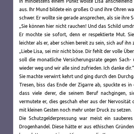
In mindestens einem Punkt wollte Lisa anscheinend i
aus. Ihr Mund bildete ein großes O und ihre Ohren wa
schwer. Er wollte sie gerade ansprechen, als sie ihre
„Sie können hier nicht rauchen! Und das Schild umd
Er mochte sie sofort, denn er respektierte Mut. Sie
leichter als er, aber schien bereit zu sein, sich auf ihn
„Liebe Lisa, sei mir nicht böse. Dir fehlt der volle Ü
soll die monatliche Versicherungsrate gegen Sach
wieder weg und wir alle sind zufrieden. Ich danke dir.“
Sie machte verwirrt kehrt und ging durch den Durchga
Tresen, biss das Ende der Zigarre ab, spuckte es in 
dass viele derer, die seinem Beruf nachgingen, s
vermutete er, dies geschah eher aus der Nervosität 
mit kleinen Gesten noch mehr unter Druck zu setzen.
Die Schutzgelderpressung war meist ein sauberes
Drogenhandel. Diese hätte er aus ethischen Gründen