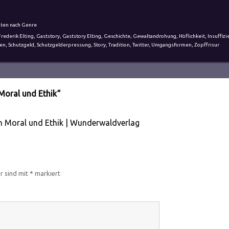
hten nach Genre
Frederik Elting
,
Gaststory
,
Gaststory Elting
,
Geschichte
,
Gewaltandrohung
,
Höflichkeit
,
Insuffizi
en
,
Schutzgeld
,
Schutzgelderpressung
,
Story
,
Tradition
,
Twitter
,
Umgangsformen
,
Zopffrisur
Moral und Ethik“
on Moral und Ethik | Wunderwaldverlag
er sind mit
*
markiert