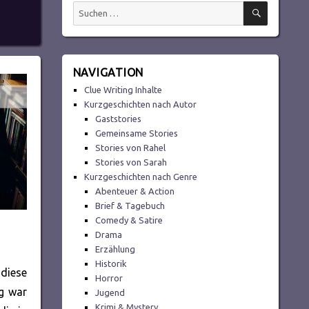
SUCHEN
Suchen
nach:
NAVIGATION
Clue Writing Inhalte
Kurzgeschichten nach Autor
Gaststories
Gemeinsame Stories
Stories von Rahel
Stories von Sarah
Kurzgeschichten nach Genre
Abenteuer & Action
Brief & Tagebuch
Comedy & Satire
Drama
Erzählung
Historik
diese
Horror
g war
Jugend
Krimi & Mystery