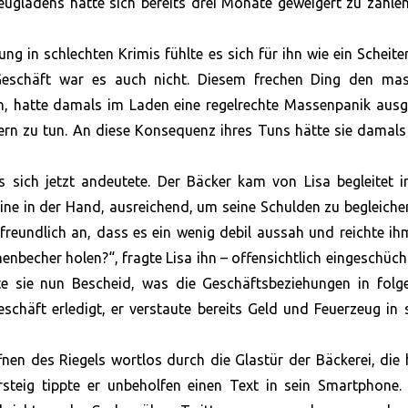
zeugladens hatte sich bereits drei Monate geweigert zu zahle
g in schlechten Krimis fühlte es sich für ihn wie ein Scheite
eschäft war es auch nicht. Diesem frechen Ding den mas
, hatte damals im Laden eine regelrechte Massenpanik ausge
ern zu tun. An diese Konsequenz ihres Tuns hätte sie damal
s sich jetzt andeutete. Der Bäcker kam von Lisa begleitet 
ine in der Hand, ausreichend, um seine Schulden zu begleiche
 freundlich an, dass es ein wenig debil aussah und reichte i
enbecher holen?“, fragte Lisa ihn – offensichtlich eingeschüch
ste sie nun Bescheid, was die Geschäftsbeziehungen in folg
chäft erledigt, er verstaute bereits Geld und Feuerzeug in 
nen des Riegels wortlos durch die Glastür der Bäckerei, die 
rsteig tippte er unbeholfen einen Text in sein Smartphone.