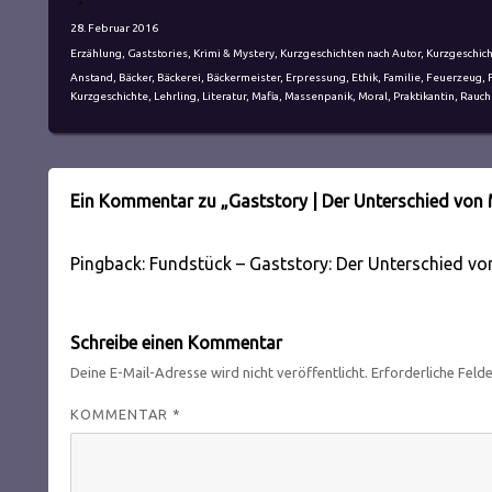
Veröffentlicht
28. Februar 2016
am
Kategorien
Erzählung
,
Gaststories
,
Krimi & Mystery
,
Kurzgeschichten nach Autor
,
Kurzgeschic
Schlagwörter
Anstand
,
Bäcker
,
Bäckerei
,
Bäckermeister
,
Erpressung
,
Ethik
,
Familie
,
Feuerzeug
,
Kurzgeschichte
,
Lehrling
,
Literatur
,
Mafia
,
Massenpanik
,
Moral
,
Praktikantin
,
Rauch
Ein Kommentar zu „Gaststory | Der Unterschied von 
Pingback: Fundstück – Gaststory: Der Unterschied v
Schreibe einen Kommentar
Deine E-Mail-Adresse wird nicht veröffentlicht.
Erforderliche Feld
KOMMENTAR
*