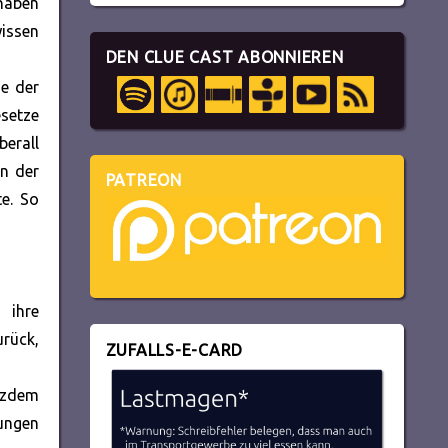
thaben
wissen
DEN CLUE CAST ABONNIEREN
de der
esetze
erall
in der
PATREON
e. So
 ihre
urück,
ZUFALLS-E-CARD
otzdem
wungen