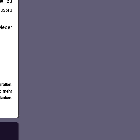
ll zu
lüssig
wieder
fallen.
it mehr
danken.