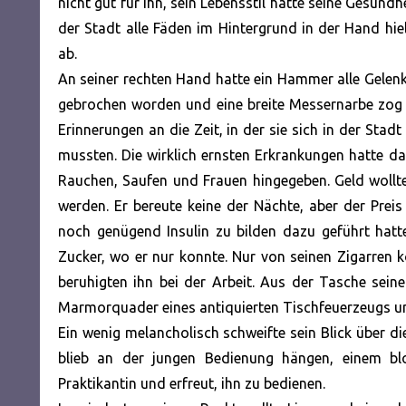
nicht gut für ihn, sein Lebensstil hatte seine Gesundhe
der Stadt alle Fäden im Hintergrund in der Hand hi
ab.
An seiner rechten Hand hatte ein Hammer alle Gelenk
gebrochen worden und eine breite Messernarbe zog 
Erinnerungen an die Zeit, in der sie sich in der Sta
mussten. Die wirklich ernsten Erkrankungen hatte das
Rauchen, Saufen und Frauen hingegeben. Geld wollte
werden. Er bereute keine der Nächte, aber der Preis 
noch genügend Insulin zu bilden dazu geführt hatt
Zucker, wo er nur konnte. Nur von seinen Zigarren ko
beruhigten ihn bei der Arbeit. Aus der Tasche sei
Marmorquader eines antiquierten Tischfeuerzeugs un
Ein wenig melancholisch schweifte sein Blick über di
blieb an der jungen Bedienung hängen, einem bl
Praktikantin und erfreut, ihn zu bedienen.