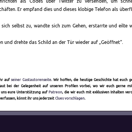
chrichten als Codes über Twitter zu versenden, um schne
häften. Er empfand dies und dieses klobige Telefon als überf
 sich selbst zu, wandte sich zum Gehen, erstarrte und eilte 
gen und drehte das Schild an der Tür wieder auf „Geöffnet“.
ihr auf
seiner Gastautorenseite
. Wir hoffen, die heutige Geschichte hat euch ge
aut bei der Gelegenheit auf unseren Profilen vorbei, wo wir euch gerne m
t uns eure Unterstützung auf
Patreon
, die wir euch mit exklusiven Inhalten ver
erfassen, könnt ihr uns jederzeit
Clues vorschlagen
.