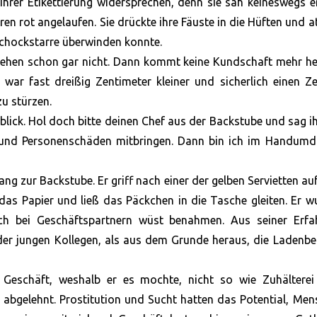
hrer Etikettierung widersprechen, denn sie sah keineswegs e
ren rot angelaufen. Sie drückte ihre Fäuste in die Hüften und 
 Schockstarre überwinden konnte.
rehen schon gar nicht. Dann kommt keine Kundschaft mehr he
 war fast dreißig Zentimeter kleiner und sicherlich einen Z
 zu stürzen.
berblick. Hol doch bitte deinen Chef aus der Backstube und sag i
- und Personenschäden mitbringen. Dann bin ich im Handumd
ng zur Backstube. Er griff nach einer der gelben Servietten a
das Papier und ließ das Päckchen in die Tasche gleiten. Er w
ich bei Geschäftspartnern wüst benahmen. Aus seiner Erfa
der jungen Kollegen, als aus dem Grunde heraus, die Ladenbe
 Geschäft, weshalb er es mochte, nicht so wie Zuhälterei
 abgelehnt. Prostitution und Sucht hatten das Potential, Me