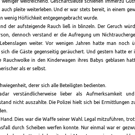
n weniger weitreichend. Geschäftsleute schienen immerzu Gu
 auch pleite weiterleben. Und er war stets bereit, in einem ge
in wenig Höflichkeit entgegengebracht wurde.
nd der aufsteigende Rauch ließ in blinzeln. Der Geruch wür
Person, dennoch verstand er die Aufregung um Nichtraucherg
n Lebenslagen weiter. Vor wenigen Jahren hatte man noch üb
ich die Gäste gegenseitig geräuchert. Und gestern hatte er 
te Rauchwolke in den Kinderwagen ihres Babys geblasen hatt
rischer als er selbst.
wiegenheit, derer sich alle Beteiligten bedienten.
dar verständlicherweise lieber als Aufmerksamkeit und
and nicht auszahlte. Die Polizei hielt sich bei Ermittlungen z
den.
 Hand. Dies war die Waffe seiner Wahl. Legal mitzuführen, tr
nsfall durch Scheiben werfen konnte. Nur einmal war er gez