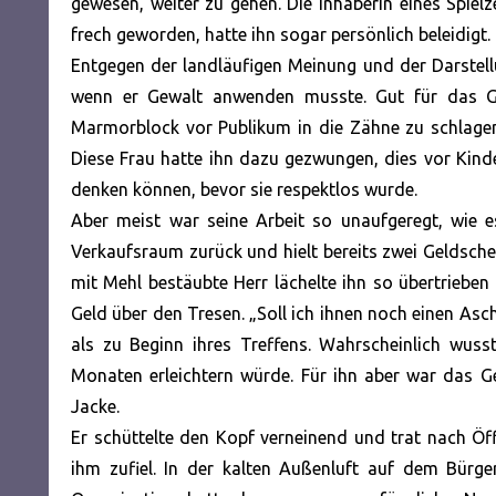
gewesen, weiter zu gehen. Die Inhaberin eines Spiel
frech geworden, hatte ihn sogar persönlich beleidigt.
Entgegen der landläufigen Meinung und der Darstellun
wenn er Gewalt anwenden musste. Gut für das G
Marmorblock vor Publikum in die Zähne zu schlagen
Diese Frau hatte ihn dazu gezwungen, dies vor Kind
denken können, bevor sie respektlos wurde.
Aber meist war seine Arbeit so unaufgeregt, wie e
Verkaufsraum zurück und hielt bereits zwei Geldsche
mit Mehl bestäubte Herr lächelte ihn so übertrieben
Geld über den Tresen. „Soll ich ihnen noch einen Asch
als zu Beginn ihres Treffens. Wahrscheinlich wus
Monaten erleichtern würde. Für ihn aber war das Ges
Jacke.
Er schüttelte den Kopf verneinend und trat nach Öff
ihm zufiel. In der kalten Außenluft auf dem Bürge