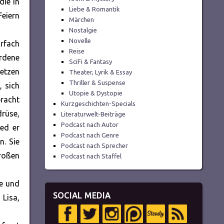
die in
Liebe & Romantik
Feiern
Märchen
Nostalgie
Novelle
hrfach
Reise
ordene
SciFi & Fantasy
setzen
Theater, Lyrik & Essay
Thriller & Suspense
, sich
Utopie & Dystopie
bracht
Kurzgeschichten-Specials
drüse,
Literaturwelt-Beiträge
Podcast nach Autor
ed er
Podcast nach Genre
n. Sie
Podcast nach Sprecher
großen
Podcast nach Staffel
ne und
SOCIAL MEDIA
Lisa,