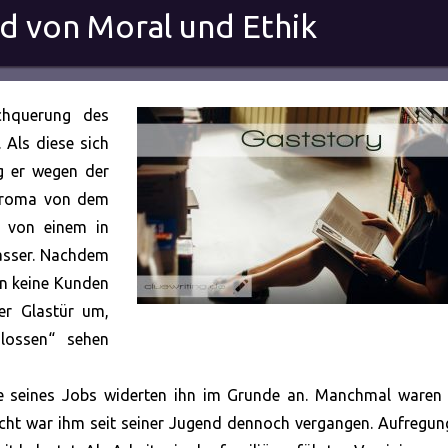
ed von Moral und Ethik
chquerung des
 Als diese sich
g er wegen der
raroma von dem
t von einem in
asser. Nachdem
en keine Kunden
er Glastür um,
hlossen“ sehen
te seines Jobs widerten ihn im Grunde an. Manchmal waren 
cht war ihm seit seiner Jugend dennoch vergangen. Aufregun