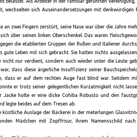
it belastet. Als Arbeiter in der familiär geführten Vereinigung, 
elt, wechselten sich Auseinandersetzungen mit denkwürdigen 
e an zwei Fingern zerstört, seine Nase war über die Jahre me
sich über seinen linken Oberschenkel. Das waren fleischgew
dt gegen die etablierten Gruppen der Rußen und Italiener durch
 gute Leben mit sich gebracht. Sie hatten nichts ausgelassen
 nicht nur verdient, sondern auch wieder unter die Leute ge
war, dass diese ärgerliche Insuffizienz seiner Bauchspeichel
e, dass er auf dem rechten Auge fast blind war. Seitdem mi
nnte er trotz seiner gelegentlichen Kurzatmigkeit nicht lasse
ner Jacke holte er eine dicke Cohiba Robusto und den faust
d legte beides auf dem Tresen ab.
e köstliche Auslage der Bäckerei in der meterlangen Glasvitri
onden Mädchen mit Zopffrisur, ihrem Namensschild nach 