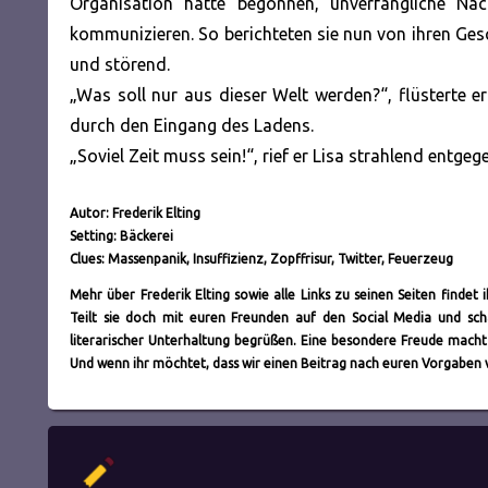
Organisation hatte begonnen, unverfängliche Na
kommunizieren. So berichteten sie nun von ihren Gesc
und störend.
„Was soll nur aus dieser Welt werden?“, flüsterte er
durch den Eingang des Ladens.
„Soviel Zeit muss sein!“, rief er Lisa strahlend entge
Autor: Frederik Elting
Setting: Bäckerei
Clues: Massenpanik, Insuffizienz, Zopffrisur, Twitter, Feuerzeug
Mehr über Frederik Elting sowie alle Links zu seinen Seiten findet 
Teilt sie doch mit euren Freunden auf den Social Media und sch
literarischer Unterhaltung begrüßen. Eine besondere Freude mach
Und wenn ihr möchtet, dass wir einen Beitrag nach euren Vorgaben v
Autor