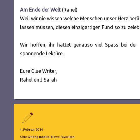
Am Ende der Welt
(Rahel)
Weil wir nie wissen welche Menschen unser Herz berü
lassen müssen, diesen einzigartigen Fund so zu zelebr
Wir hoffen, ihr hattet genauso viel Spass bei der
spannende Lektüre.
Eure Clue Writer
,
Rahel und Sarah
Autor
Veröffentlicht
4. Februar 2014
am
Kategorien
Clue Writing Inhalte
,
News: Favoriten