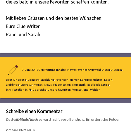
die es bald in unsere Favoriten schaffen könnten.
Mit lieben Grüssen und den besten Wünschen
Eure Clue Writer
Rahel und Sarah
Autor
Veröffentlicht
Kategorien
Schlagwörter
19. Juni 2016
Clue Writing Inhalte
,
News: Favoriten
Auswahl
,
Autor
,
Autorin
,
am
Best Of
,
Beste
,
Comedy
,
Erzählung
,
Favoriten
,
Horror
,
Kurzgeschichten
,
Lesen
,
Lieblinge
,
Literatur
,
Monat
,
News
,
Präsentation
,
Romantik
,
Rückblick
,
Satire
,
Schriftsteller
,
SciFi
,
Übersicht
,
Unsere Favoriten
,
Vorstellung
,
Wählen
Schreibe einen Kommentar
Deine E-Mail-Adresse wird nicht veröffentlicht.
Erforderliche Felder sind mit
*
markiert
KOMMENTAR
*