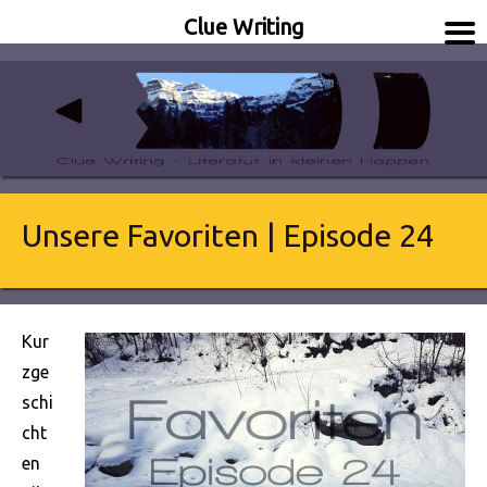
Clue Writing
Literatur in kleinen Happen
Clue Writing
Unsere Favoriten | Episode 24
Kur
zge
schi
cht
en