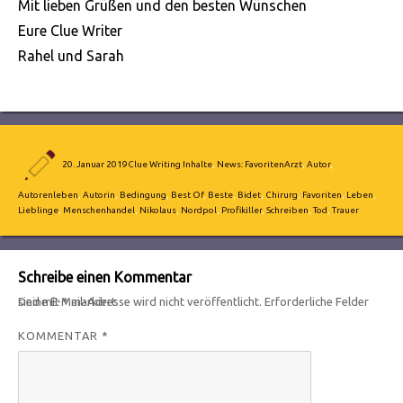
Mit lieben Grüßen und den besten Wünschen
Eure Clue Writer
Rahel und Sarah
Autor
Veröffentlicht
Kategorien
Schlagwörter
20. Januar 2019
Clue Writing Inhalte
,
News: Favoriten
Arzt
,
Autor
,
am
Autorenleben
,
Autorin
,
Bedingung
,
Best Of
,
Beste
,
Bidet
,
Chirurg
,
Favoriten
,
Leben
,
Lieblinge
,
Menschenhandel
,
Nikolaus
,
Nordpol
,
Profikiller
,
Schreiben
,
Tod
,
Trauer
Schreibe einen Kommentar
Deine E-Mail-Adresse wird nicht veröffentlicht.
Erforderliche Felder sind mit
*
markiert
KOMMENTAR
*