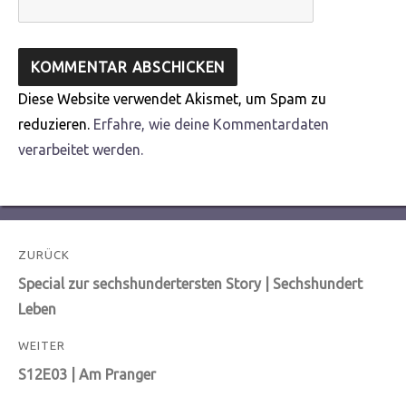
Diese Website verwendet Akismet, um Spam zu
reduzieren.
Erfahre, wie deine Kommentardaten
verarbeitet werden.
Beitragsnavigation
ZURÜCK
Vorheriger
Special zur sechshundertersten Story | Sechshundert
Beitrag:
Leben
WEITER
Nächster
S12E03 | Am Pranger
Beitrag: