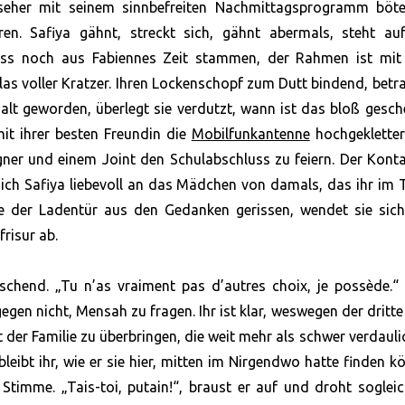
rnseher mit seinem sinnbefreiten Nachmittagsprogramm böte
. Safiya gähnt, streckt sich, gähnt abermals, steht au
ss noch aus Fabiennes Zeit stammen, der Rahmen ist mit 
as voller Kratzer. Ihren Lockenschopf zum Dutt bindend, betr
t alt geworden, überlegt sie verdutzt, wann ist das bloß gesc
mit ihrer besten Freundin die
Mobilfunkantenne
hochgekletter
gner und einem Joint den Schulabschluss zu feiern. Der Kont
ich Safiya liebevoll an das Mädchen von damals, das ihr im 
e der Ladentür aus den Gedanken gerissen, wendet sie sic
risur ab.
etschend. „Tu n’as vraiment pas d’autres choix, je possède.“
egen nicht, Mensah zu fragen. Ihr ist klar, weswegen der dritt
der Familie zu überbringen, die weit mehr als schwer verdaulic
bleibt ihr, wie er sie hier, mitten im Nirgendwo hatte finden k
 Stimme. „Tais-toi, putain!“, braust er auf und droht sogleic