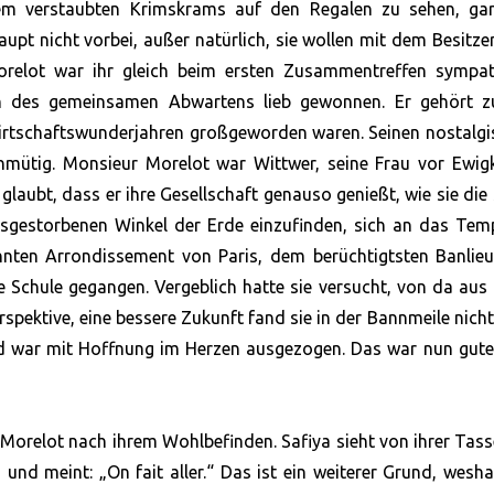
 dem verstaubten Krimskrams auf den Regalen zu sehen, gar
pt nicht vorbei, außer natürlich, sie wollen mit dem Besitze
orelot war ihr gleich beim ersten Zusammentreffen sympat
en des gemeinsamen Abwartens lieb gewonnen. Er gehört z
Wirtschaftswunderjahren großgeworden waren. Seinen nostalg
hmütig. Monsieur Morelot war Wittwer, seine Frau vor Ewigk
glaubt, dass er ihre Gesellschaft genauso genießt, wie sie die 
 ausgestorbenen Winkel der Erde einzufinden, sich an das Te
ehnten Arrondissement von Paris, dem berüchtigtsten Banlie
 Schule gegangen. Vergeblich hatte sie versucht, von da aus 
rspektive, eine bessere Zukunft fand sie in der Bannmeile nicht
nd war mit Hoffnung im Herzen ausgezogen. Das war nun gute
r Morelot nach ihrem Wohlbefinden. Safiya sieht von ihrer Tass
nd meint: „On fait aller.“ Das ist ein weiterer Grund, wesha