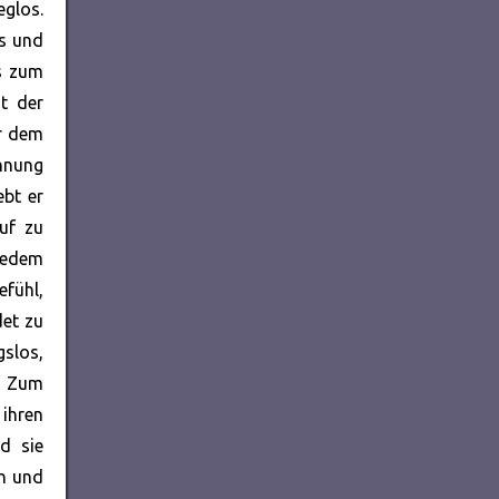
eglos.
ts und
as zum
t der
er dem
Ahnung
ebt er
uf zu
 jedem
efühl,
det zu
gslos,
t. Zum
 ihren
rd sie
ch und