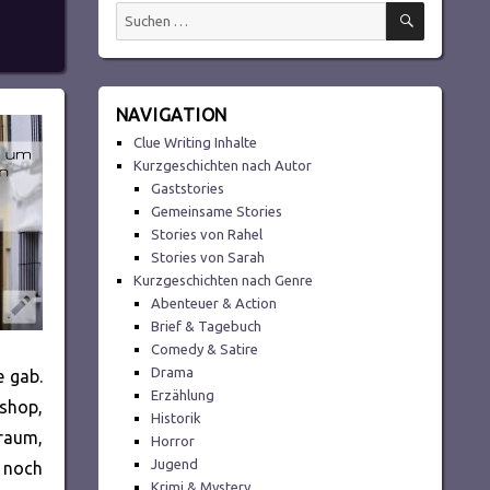
SUCHEN
Suchen
nach:
NAVIGATION
Clue Writing Inhalte
Kurzgeschichten nach Autor
Gaststories
Gemeinsame Stories
Stories von Rahel
Stories von Sarah
Kurzgeschichten nach Genre
Abenteuer & Action
Brief & Tagebuch
Comedy & Satire
Drama
e gab.
Erzählung
rshop,
Historik
sraum,
Horror
Jugend
, noch
Krimi & Mystery