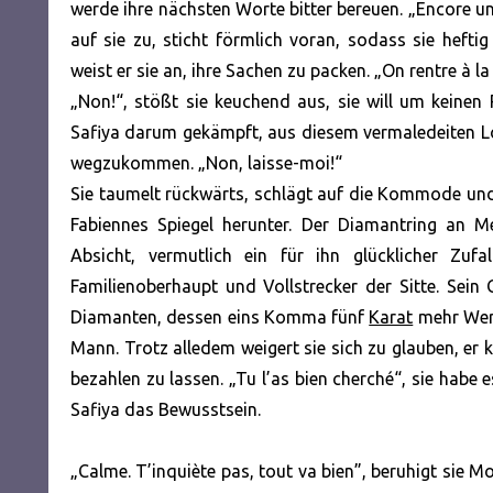
werde ihre nächsten Worte bitter bereuen. „Encore un 
auf sie zu, sticht förmlich voran, sodass sie hefti
weist er sie an, ihre Sachen zu packen. „On rentre à l
„Non!“, stößt sie keuchend aus, sie will um keinen P
Safiya darum gekämpft, aus diesem vermaledeiten Lo
wegzukommen. „Non, laisse-moi!“
Sie taumelt rückwärts, schlägt auf die Kommode und 
Fabiennes Spiegel herunter. Der Diamantring an Me
Absicht, vermutlich ein für ihn glücklicher Zuf
Familienoberhaupt und Vollstrecker der Sitte. Sein 
Diamanten, dessen eins Komma fünf
Karat
mehr Wert
Mann. Trotz alledem weigert sie sich zu glauben, er 
bezahlen zu lassen. „Tu l’as bien cherché“, sie habe e
Safiya das Bewusstsein.
„Calme. T’inquiète pas, tout va bien”, beruhigt sie 