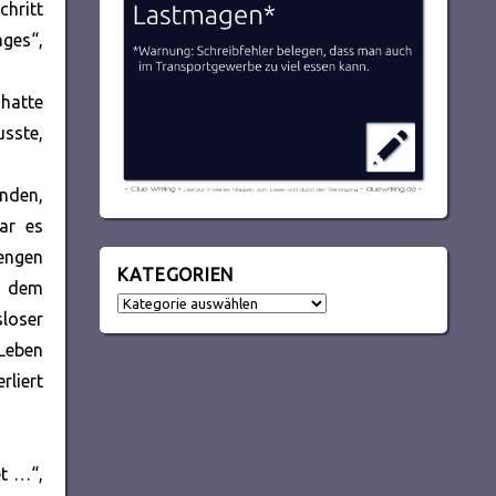
chritt
ages“,
 hatte
usste,
inden,
war es
engen
KATEGORIEN
ch dem
Kategorien
sloser
 Leben
rliert
et …“,