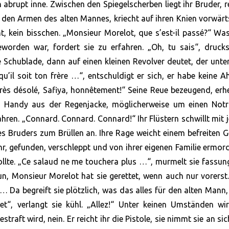
 abrupt inne. Zwischen den Spiegelscherben liegt ihr Bruder, r
 den Armen des alten Mannes, kriecht auf ihren Knien vorwär
ht, kein bisschen. „Monsieur Morelot, que s’est-il passé?“ W
rden war, fordert sie zu erfahren. „Oh, tu sais“, drucks
 Schublade, dann auf einen kleinen Revolver deutet, der unt
 qu’il soit ton frère …“, entschuldigt er sich, er habe keine 
très désolé, Safiya, honnêtement!“ Seine Reue bezeugend, erh
ein Handy aus der Regenjacke, möglicherweise um einen Notr
hren. „Connard. Connard. Connard!“ Ihr Flüstern schwillt mit
es Bruders zum Brüllen an. Ihre Rage weicht einem befreiten G
ahr, gefunden, verschleppt und von ihrer eigenen Familie ermor
ollte. „Ce salaud ne me touchera plus …“, murmelt sie fassun
tun, Monsieur Morelot hat sie gerettet, wenn auch nur vorers
… Da begreift sie plötzlich, was das alles für den alten Mann,
et“, verlangt sie kühl. „Allez!“ Unter keinen Umständen wi
aft wird, nein. Er reicht ihr die Pistole, sie nimmt sie an si