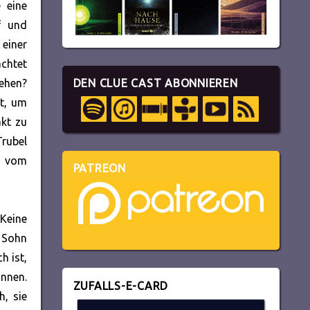
 eine
f und
einer
achtet
hehen?
DEN CLUE CAST ABONNIEREN
t, um
akt zu
Trubel
h vom
PATREON
 Keine
e Sohn
h ist,
önnen.
ZUFALLS-E-CARD
h, sie