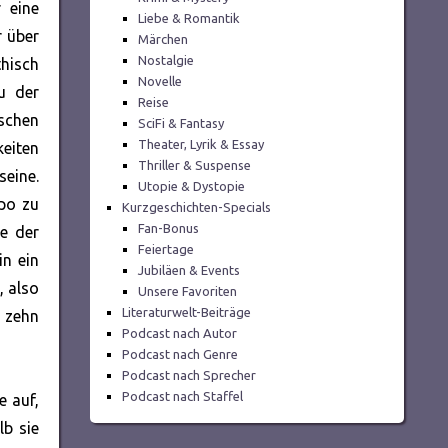
 eine
Liebe & Romantik
r über
Märchen
Nostalgie
hisch
Novelle
u der
Reise
ischen
SciFi & Fantasy
Theater, Lyrik & Essay
eiten
Thriller & Suspense
seine.
Utopie & Dystopie
mpo zu
Kurzgeschichten-Specials
Fan-Bonus
ue der
Feiertage
in ein
Jubiläen & Events
, also
Unsere Favoriten
Literaturwelt-Beiträge
 zehn
Podcast nach Autor
Podcast nach Genre
Podcast nach Sprecher
Podcast nach Staffel
e auf,
lb sie