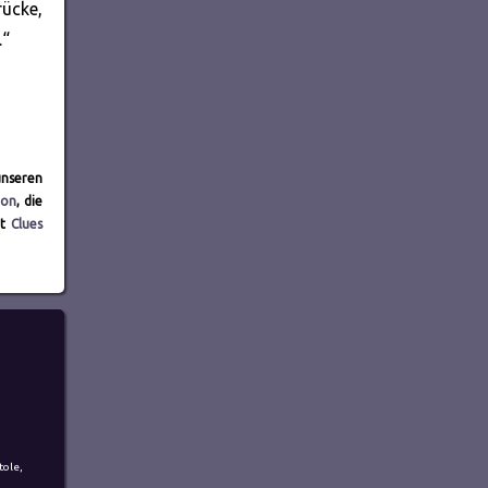
rücke,
.“
unseren
eon
, die
it
Clues
tole
,