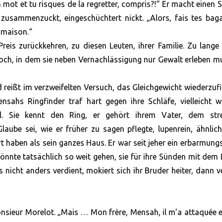
mot et tu risques de la regretter, compris?!“ Er macht einen S
g zusammenzuckt, eingeschüchtert nickt. „Alors, fais tes bag
a maison.“
reis zurückkehren, zu diesen Leuten, ihrer Familie. Zu lange
ch, in dem sie neben Vernachlässigung nur Gewalt erleben m
reißt im verzweifelten Versuch, das Gleichgewicht wiederzuf
nsahs Ringfinder traf hart gegen ihre Schläfe, vielleicht 
all. Sie kennt den Ring, er gehört ihrem Vater, dem str
Glaube sei, wie er früher zu sagen pflegte, lupenrein, ähnli
 haben als sein ganzes Haus. Er war seit jeher ein erbarmung
könnte tatsächlich so weit gehen, sie für ihre Sünden mit dem
s nicht anders verdient, mokiert sich ihr Bruder heiter, dann ve
Monsieur Morelot. „Mais … Mon frère, Mensah, il m’a attaquée 