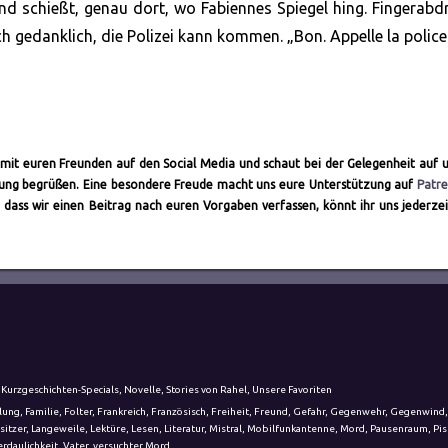
Wand schießt, genau dort, wo Fabiennes Spiegel hing. Fingerabd
ch gedanklich, die Polizei kann kommen. „Bon. Appelle la police
ch mit euren Freunden auf den Social Media und schaut bei der Gelegenheit auf 
altung begrüßen. Eine besondere Freude macht uns eure Unterstützung auf
Patr
 dass wir einen Beitrag nach euren Vorgaben verfassen, könnt ihr uns jederze
,
Kurzgeschichten-Specials
,
Novelle
,
Stories von Rahel
,
Unsere Favoriten
lung
,
Familie
,
Folter
,
Frankreich
,
Französisch
,
Freiheit
,
Freund
,
Gefahr
,
Gegenwehr
,
Gegenwind
,
sitzer
,
Langeweile
,
Lektüre
,
Lesen
,
Literatur
,
Mistral
,
Mobilfunkantenne
,
Mord
,
Pausenraum
,
Pis
rdaulichkeit
,
Vater
,
versuchter Mord