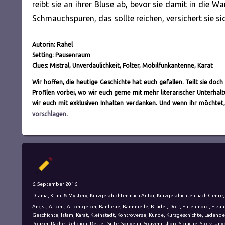
reibt sie an ihrer Bluse ab, bevor sie damit in die 
Schmauchspuren, das sollte reichen, versichert sie si
Autorin: Rahel
Setting: Pausenraum
Clues: Mistral, Unverdaulichkeit, Folter, Mobilfunkantenne, Karat
Wir hoffen, die heutige Geschichte hat euch gefallen. Teilt sie do
Profilen vorbei, wo wir euch gerne mit mehr literarischer Unterh
wir euch mit exklusiven Inhalten verdanken. Und wenn ihr möchtet,
vorschlagen
.
Autor
Veröffentlicht
6. September 2016
am
Kategorien
Drama
,
Krimi & Mystery
,
Kurzgeschichten nach Autor
,
Kurzgeschichten nach Genre
Schlagwörter
Angst
,
Arbeit
,
Arbeitgeber
,
Banlieue
,
Bannmeile
,
Bruder
,
Dorf
,
Ehrenmord
,
Erzäh
Geschichte
,
Islam
,
Karat
,
Kleinstadt
,
Kontroverse
,
Kunde
,
Kurzgeschichte
,
Ladenbe
Polizei
,
Rache
,
Religion
,
Retter
,
Sitte
,
Souvenir
,
Souvenirshop
,
Sprache
,
Story
,
Unve