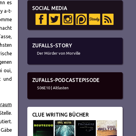
enn es
SOCIAL MEDIA
y a-t-
Comme
 macht
Tasse,
chsten
ZUFALLS-STORY
rische
Der Mörder von Morville
igenen
i oui,
t und
ZUFALLS-PODCASTEPISODE
S06E10 | Altlasten
nraum
telle.
CLUE WRITING BÜCHER
iert.
. Gäbe