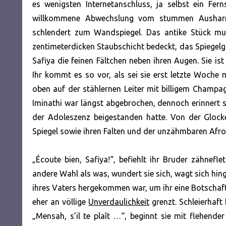
es wenigsten Internetanschluss, ja selbst ein Fe
willkommene Abwechslung vom stummen Ausharren
schlendert zum Wandspiegel. Das antike Stück mu
zentimeterdicken Staubschicht bedeckt, das Spiegelgl
Safiya die feinen Fältchen neben ihren Augen. Sie is
Ihr kommt es so vor, als sei sie erst letzte Woche 
oben auf der stählernen Leiter mit billigem Champa
Iminathi war längst abgebrochen, dennoch erinnert s
der Adoleszenz beigestanden hatte. Von der Glock
Spiegel sowie ihren Falten und der unzähmbaren Afrof
„Écoute bien, Safiya!“, befiehlt ihr Bruder zähnefl
andere Wahl als was, wundert sie sich, wagt sich hing
ihres Vaters hergekommen war, um ihr eine Botschaft 
eher an völlige
Unverdaulichkeit
grenzt. Schleierhaft 
„Mensah, s’il te plaît …“, beginnt sie mit flehender