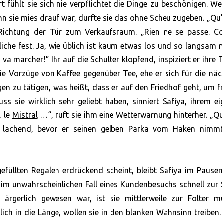
 fühlt sie sich nie verpflichtet die Dinge zu beschönigen. W
nn sie mies drauf war, durfte sie das ohne Scheu zugeben. „Qu’
 in Richtung der Tür zum Verkaufsraum. „Rien ne se passe. 
tliche fest. Ja, wie üblich ist kaum etwas los und so langsam
 va marcher!“ Ihr auf die Schulter klopfend, inspiziert er ihre 
ie Vorzüge von Kaffee gegenüber Tee, ehe er sich für die nä
gen zu tätigen, was heißt, dass er auf den Friedhof geht, um f
ss sie wirklich sehr geliebt haben, sinniert Safiya, ihrem e
, le
Mistral
…“, ruft sie ihm eine Wetterwarnung hinterher. „Qu
e lachend, bevor er seinen gelben Parka vom Haken nimm
gefüllten Regalen erdrückend scheint, bleibt Safiya im
Pause
 im unwahrscheinlichen Fall eines Kundenbesuchs schnell zur S
 ärgerlich gewesen war, ist sie mittlerweile zur
Folter
mut
ch in die Länge, wollen sie in den blanken Wahnsinn treiben