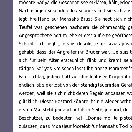
möchte Safiya die Geschehnisse erklären, hält jedoch
Nach einigen Sekunden des Schocks löst sie sich aus
legt ihre Hand auf Mensahs Brust. Sie hebt sich nic
Teufel war geschehen nachdem sie ohnmächtig gewo
Angesprochene herum, ehe er erst auf eine geöffnete
Schreibtisch liegt. „Je suis désolé, je ne savias pas
gehabt, dass der Angreifer ihr Bruder war. „Je suis 
sich für sein Alter erstaunlich flink und kramt s
tätigen, Safiyas Kreischen lässt ihn aber zusammenfa
Faustschlag, jedem Tritt auf den leblosen Körper ihr
endlich ist sie erlöst von der ständig lauernden Gef
werden, weil sie sich nicht deren Regeln anpassen w
glücklich. Dieser Bastard könnte ihr nie wieder weh
ersten Mal steht jemand auf ihrer Seite, jemand, der 
Beschützer, zu bedeuten hat. „Donne-moi le pistol
zulassen, dass Monsieur Morelot für Mensahs Tod bestr