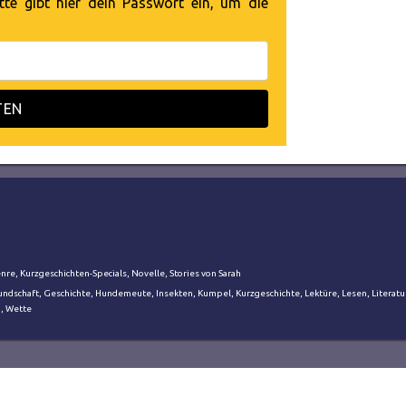
tte gibt hier dein Passwort ein, um die
TEN
enre
,
Kurzgeschichten-Specials
,
Novelle
,
Stories von Sarah
undschaft
,
Geschichte
,
Hundemeute
,
Insekten
,
Kumpel
,
Kurzgeschichte
,
Lektüre
,
Lesen
,
Literatu
g
,
Wette