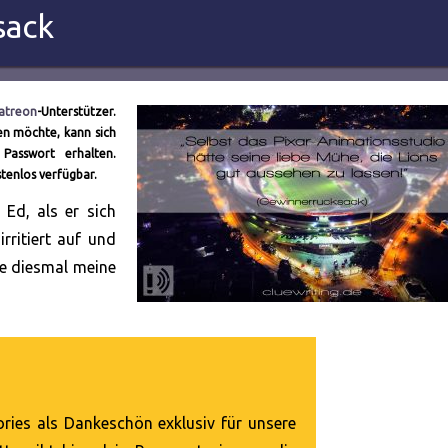
sack
atreon
-Unterstützer.
en möchte, kann sich
 Passwort erhalten.
stenlos verfügbar.
Ed, als er sich
irritiert auf und
be diesmal meine
ries als Dankeschön exklusiv für unsere