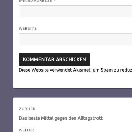
E-MAIL-ADRESSE
*
WEBSITE
Diese Website verwendet Akismet, um Spam zu reduz
Beitragsnavigation
ZURÜCK
Vorheriger
Das beste Mittel gegen den Alltagstrott
Beitrag:
WEITER