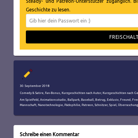
Steady- und Patreon-Unterstützer zugänglich. Bi
Geschichte zu lesen.
FREISCHAL
Autor
Veröffentlicht
30. September 2018
am
Kategorien
Comedy & Satire
,
Fan-Bonus
,
Kurzgeschichten nach Autor
,
Kurzgeschichten nach G
Schlagwörter
Am Spielfeld
,
Animationsstudio
,
Ballpark
,
Baseball
,
Betrug
,
Exklusiv
,
Freund
,
Fre
Mannschaft
,
Nanotechnologie
,
Pädophilie
,
Patreon
,
Schnitzer
,
Spiel
,
Überraschun
Schreibe einen Kommentar