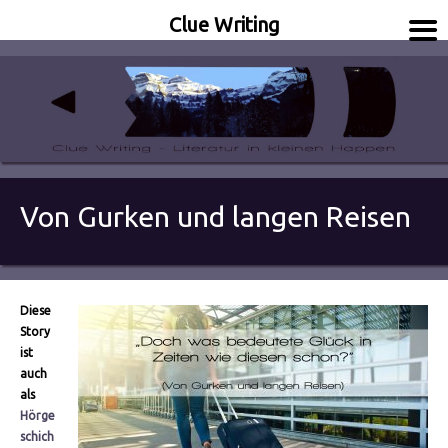
Clue Writing
Literatur in kleinen Happen
Clue Writing
Von Gurken und langen Reisen
Diese
Story
ist
auch
als
Hörge
schich