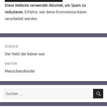
Diese Website verwendet Akismet, um Spam zu
reduzieren.
Erfahre, wie deine Kommentardaten
verarbeitet werden.
Beitragsnavigation
ZURÜCK
Vorheriger
Der Held der keiner war
Beitrag:
WEITER
Nächster
Menschenskinder
Beitrag:
S
Suchen
nach: