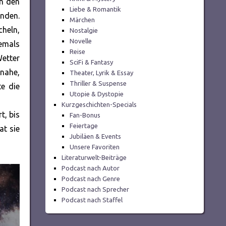
en den
Liebe & Romantik
anden.
Märchen
cheln,
Nostalgie
Novelle
jemals
Reise
Wetter
SciFi & Fantasy
 nahe,
Theater, Lyrik & Essay
Thriller & Suspense
e die
Utopie & Dystopie
Kurzgeschichten-Specials
t, bis
Fan-Bonus
Feiertage
at sie
Jubiläen & Events
Unsere Favoriten
Literaturwelt-Beiträge
Podcast nach Autor
Podcast nach Genre
Podcast nach Sprecher
Podcast nach Staffel