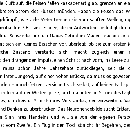
ie Kluft auf, die Felsen fallen kaskadenartig ab, grenzen an ei
en breiten Strom des Flusses münden. Haben die Felsen das 
gekämpft, wie viele Meter trennen sie vom sanften Wellenga
obachtet? Es sind Fragen, deren Antworten sie lediglich er
chter Schwindel und ein flaues Gefühl im Magen machen sich 
 sich ein kleines Bisschen vor, überlegt, ob sie zum ersten 
che Zustand verstärkt sich, macht zugleich einer 
 den drängenden Impuls, einen Schritt nach vorn, ins Leere zu 
 muss schon Jahre, Jahrzehnte zurückliegen, seit sie d
n ihrer Jungend, auf einer hohen Brücke, da muss es gewesen
nden Himmelsfetzen, versichert sich selbst, auf keinen Fall sp
er hier auf der Weltenspitze, noch da unten im Strom des täg
s, ein dreister Streich ihres Verstandes, der verzweifelte V
 und Denken zu überbrücken. Das Neuronengebilde sucht Erklä
en Sinn ihres Handelns und will sie von der eigenen Perspe
st vom Zweifel. Ein Flug in den Tod ist nicht ihr Begehren, de