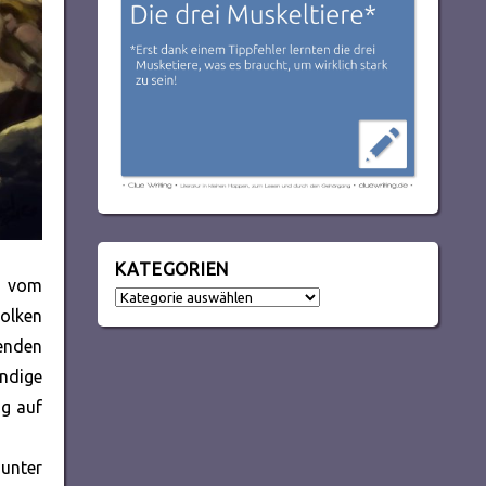
KATEGORIEN
ch vom
Kategorien
Wolken
denden
endige
ig auf
 unter