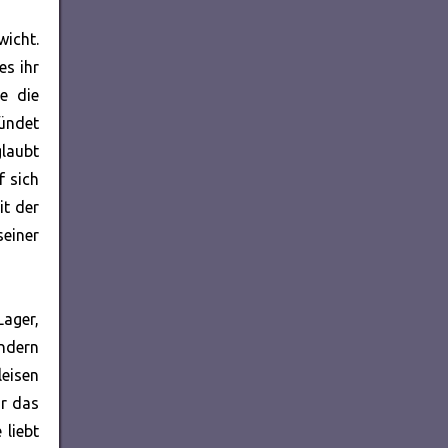
wicht.
es ihr
e die
zündet
glaubt
f sich
it der
seiner
Lager,
andern
leisen
hr das
 liebt