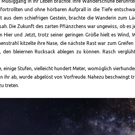
s Müßiggang in ihr Leben brachte. Ihre Wanderschuhe berührt
nfortrollten und ohne hörbaren Aufprall in die Tiefe entschw
mt aus dem schiefrigen Gestein, brachte die Wanderin zum Lä
sah. Die Zukunft des zarten Pflänzchens war ungewiss, ob es 
 Hier und Jetzt, trotz seiner geringen Größe hielt es Wind, 
nstrahl kitzelte ihre Nase, die nächste Rast war zum Greifen
 den bleiernen Rucksack ablegen zu können. Rasch verglüht
, einige Stufen, vielleicht hundert Meter, womöglich vierhunder
von ihr ab, wurde abgelöst von Vorfreude. Nahezu beschwingt tr
u treten.