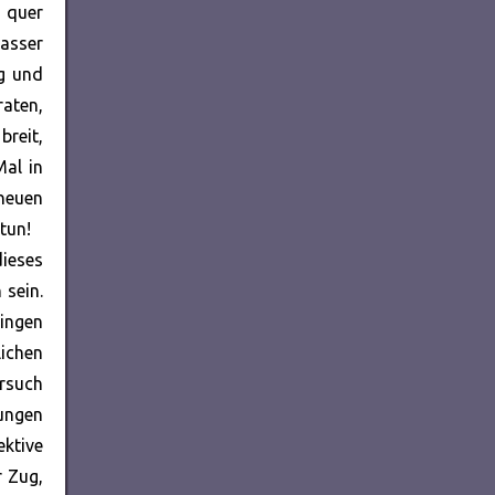
n quer
Wasser
ng und
raten,
breit,
Mal in
neuen
tun!
ieses
 sein.
ringen
lichen
ersuch
rungen
ktive
r Zug,