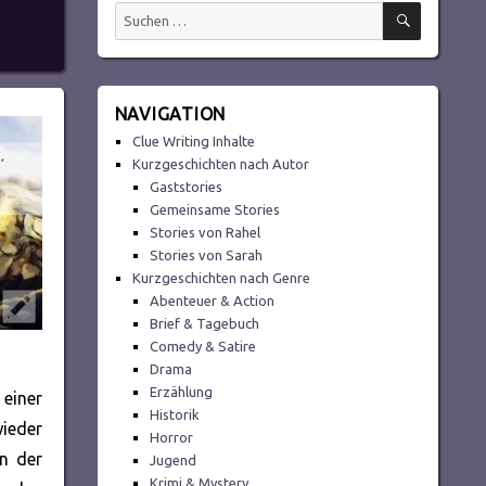
SUCHEN
Suchen
nach:
NAVIGATION
Clue Writing Inhalte
Kurzgeschichten nach Autor
Gaststories
Gemeinsame Stories
Stories von Rahel
Stories von Sarah
Kurzgeschichten nach Genre
Abenteuer & Action
Brief & Tagebuch
Comedy & Satire
Drama
Erzählung
 einer
Historik
wieder
Horror
In der
Jugend
Krimi & Mystery