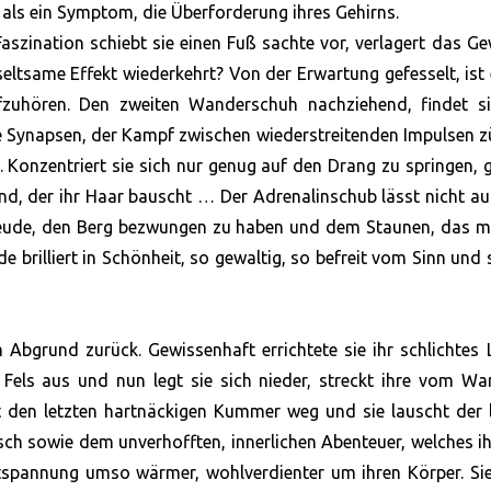
r als ein Symptom, die Überforderung ihres Gehirns.
Faszination schiebt sie einen Fuß sachte vor, verlagert das Ge
tsame Effekt wiederkehrt? Von der Erwartung gefesselt, ist 
zuhören. Den zweiten Wanderschuh nachziehend, findet si
hre Synapsen, der Kampf zwischen wiederstreitenden Impulsen 
h. Konzentriert sie sich nur genug auf den Drang zu springen, 
ind, der ihr Haar bauscht … Der Adrenalinschub lässt nicht au
Freude, den Berg bezwungen zu haben und dem Staunen, das m
e brilliert in Schönheit, so gewaltig, so befreit vom Sinn und 
Abgrund zurück. Gewissenhaft errichtete sie ihr schlichtes 
 Fels aus und nun legt sie sich nieder, streckt ihre vom W
t den letzten hartnäckigen Kummer weg und sie lauscht der 
ch sowie dem unverhofften, innerlichen Abenteuer, welches i
tspannung umso wärmer, wohlverdienter um ihren Körper. Sie