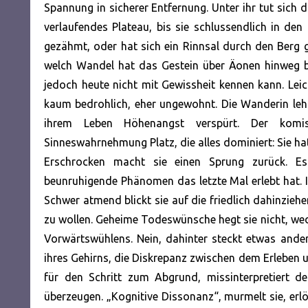
Spannung in sicherer Entfernung. Unter ihr tut sich d
verlaufendes Plateau, bis sie schlussendlich in d
gezähmt, oder hat sich ein Rinnsal durch den Berg 
welch Wandel hat das Gestein über Äonen hinweg be
jedoch heute nicht mit Gewissheit kennen kann. Lei
kaum bedrohlich, eher ungewohnt. Die Wanderin lehnt
ihrem Leben Höhenangst verspürt. Der komis
Sinneswahrnehmung Platz, die alles dominiert: Sie hat
Erschrocken macht sie einen Sprung zurück. Es
beunruhigende Phänomen das letzte Mal erlebt hat. I
Schwer atmend blickt sie auf die friedlich dahinziehe
zu wollen. Geheime Todeswünsche hegt sie nicht, wed
Vorwärtswühlens. Nein, dahinter steckt etwas andere
ihres Gehirns, die Diskrepanz zwischen dem Erleben
für den Schritt zum Abgrund, missinterpretiert d
überzeugen. „Kognitive Dissonanz“, murmelt sie, erlö