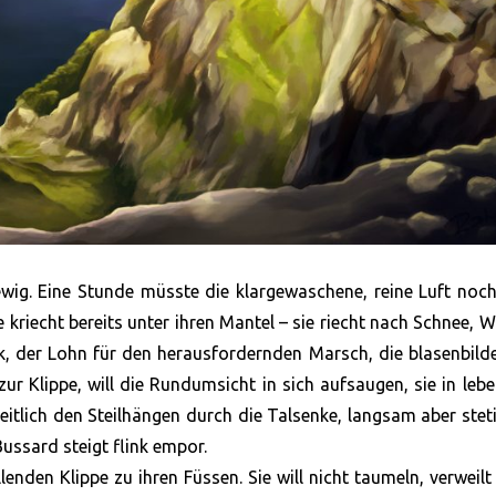
ewig. Eine Stunde müsste die klargewaschene, reine Luft no
 kriecht bereits unter ihren Mantel – sie riecht nach Schnee, 
ck, der Lohn für den herausfordernden Marsch, die blasenbil
 zur Klippe, will die Rundumsicht in sich aufsaugen, sie in leb
seitlich den Steilhängen durch die Talsenke, langsam aber stet
 Bussard steigt flink empor.
enden Klippe zu ihren Füssen. Sie will nicht taumeln, verweilt