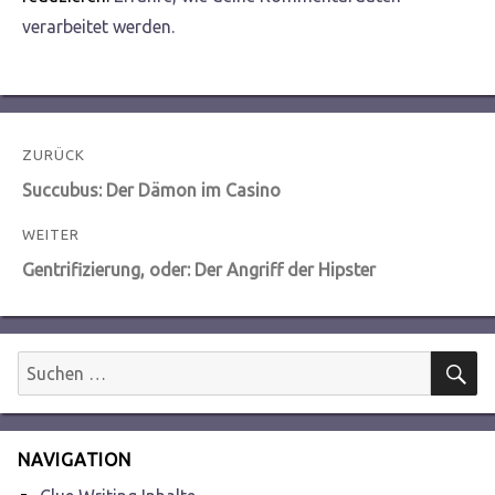
verarbeitet werden.
Beitragsnavigation
ZURÜCK
Vorheriger
Succubus: Der Dämon im Casino
Beitrag:
WEITER
Nächster
Gentrifizierung, oder: Der Angriff der Hipster
Beitrag:
S
Suchen
nach:
NAVIGATION