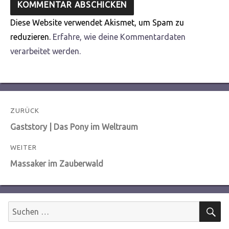
Diese Website verwendet Akismet, um Spam zu
reduzieren.
Erfahre, wie deine Kommentardaten
verarbeitet werden.
Beitragsnavigation
ZURÜCK
Vorheriger
Gaststory | Das Pony im Weltraum
Beitrag:
WEITER
Nächster
Massaker im Zauberwald
Beitrag:
S
Suchen
nach: