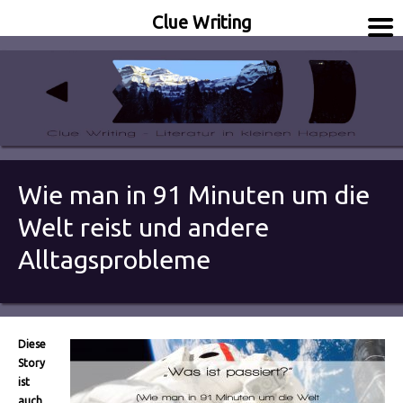
Clue Writing
Literatur in kleinen Happen
Clue Writing
Wie man in 91 Minuten um die
Welt reist und andere
Alltagsprobleme
Diese
Story
ist
auch