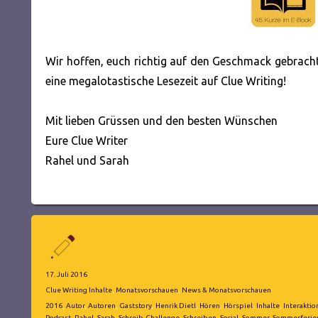
Wir hoffen, euch richtig auf den Geschmack gebra
eine megalotastische Lesezeit auf Clue Writing!
Mit lieben Grüssen und den besten Wünschen
Eure Clue Writer
Rahel und Sarah
Autor
Veröffentlicht
17. Juli 2016
am
Kategorien
Clue Writing Inhalte
,
Monatsvorschauen
,
News & Monatsvorschauen
Schlagwörter
2016
,
Autor
,
Autoren
,
Gaststory
,
Henrik Dietl
,
Hören
,
Hörspiel
,
Inhalte
,
Interaktio
Podcast
,
Rahel
,
Sarah
,
Schreib-Challenge
,
Schreiben
,
Social
,
Sommer
,
Sommerferie