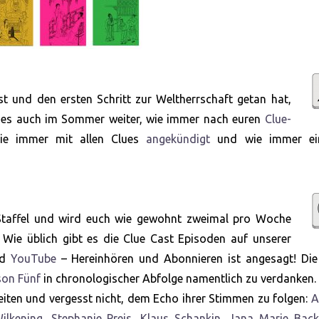
st und den ersten Schritt zur Weltherrschaft getan hat,
t es auch im Sommer weiter, wie immer nach euren
Clue-
ie immer mit allen Clues
angekündigt
und wie immer ei
te Staffel und wird euch wie gewohnt zweimal pro Woche
 Wie üblich gibt es die Clue Cast Episoden auf unserer
nd
YouTube
– Hereinhören und Abonnieren ist angesagt! Die
son Fünf
in chronologischer Abfolge namentlich zu verdanken.
eiten und vergesst nicht, dem Echo ihrer Stimmen zu folgen:
A
ilkening
,
Stephanie Preis
,
Klaus Schankin
,
Jana Marie Bac