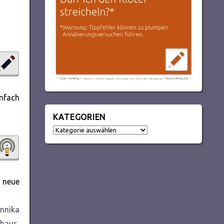
nfach
KATEGORIEN
Kategorien
 neue
nnika
khaus
,