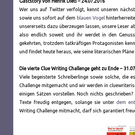
Gaststory von Henrik Dietl – 24.07.2016
Wer uns auf Twitter verfolgt, kennt unseren nächst
sowie uns sofort auf dem
blauen Vogel
hinterherreit
unsererseits dazu überzeugen lassen, unsere Leser ab
also endlich soweit und ihr werdet in den Genus
gekehrten, trotzdem tatkräftigen Protagonisten kenn
und findet heute heraus, wie seine literarischen Plän
Die vierte Clue Writing Challenge geht zu Ende – 31.0
Viele begeisterte Schreiberlinge sowie solche, die 
Challenge mitgemacht und wir werden in cluewriterisc
einigen Sätzen vorstellen. Noch nichts geschrieben?
Texte freudig entgegen, solange sie unter
dem ent
Writing Challenge mitmacht, darf sich garantiert fr