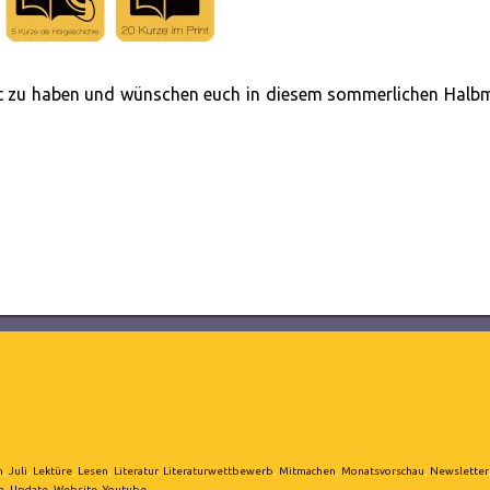
cht zu haben und wünschen euch in diesem sommerlichen Halb
n
,
Juli
,
Lektüre
,
Lesen
,
Literatur
,
Literaturwettbewerb
,
Mitmachen
,
Monatsvorschau
,
Newsletter
n
,
Update
,
Website
,
Youtube