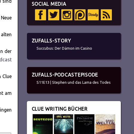
u sind
SOCIAL MEDIA
. Neue
 alten
ZUFALLS-STORY
Succubus: Der Dämon im Casino
on der
dcast
ZUFALLS-PODCASTEPISODE
n Clue
S11E13 | Stephen und das Lama des Todes
int am
CLUE WRITING BÜCHER
ingen