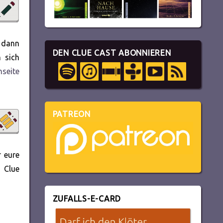
s dann
DEN CLUE CAST ABONNIEREN
 sich
nseite
PATREON
r eure
 Clue
ZUFALLS-E-CARD