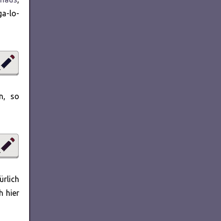
ga-lo-
n, so
ürlich
h hier