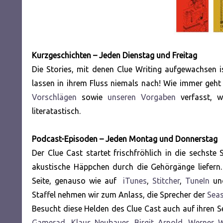
Kurzgeschichten – Jeden Dienstag und Freitag
Die Stories, mit denen Clue Writing aufgewachsen i
lassen in ihrem Fluss niemals nach! Wie immer geh
Vorschlägen
sowie
unseren Vorgaben
verfasst, w
literatastisch.
Podcast-Episoden – Jeden Montag und Donnerstag
Der Clue Cast startet frischfröhlich in die sechs
akustische Häppchen durch die Gehörgänge liefern.
Seite, genauso wie auf
iTunes
,
Stitcher
,
TuneIn
u
Staffel nehmen wir zum Anlass, die Sprecher der
Sea
Besucht diese Helden des Clue Cast auch auf ihren S
Gamerad
,
Klaus Neubauer
,
Birgit Arnold
,
Werner W