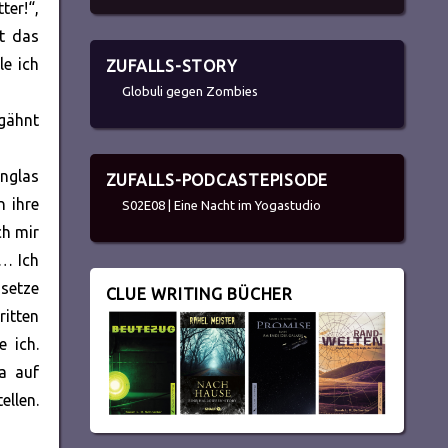
ter!“,
t das
le ich
ZUFALLS-STORY
Globuli gegen Zombies
 gähnt
englas
ZUFALLS-PODCASTEPISODE
 ihre
S02E08 | Eine Nacht im Yogastudio
ch mir
 … Ich
 setze
CLUE WRITING BÜCHER
ritten
 ich.
a auf
llen.