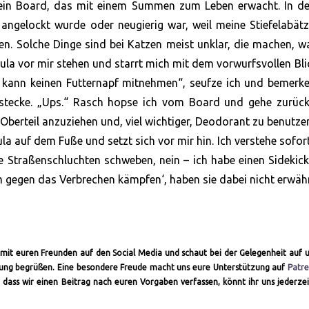
 mein Board, das mit einem Summen zum Leben erwacht. In de
angelockt wurde oder neugierig war, weil meine Stiefelabät
n. Solche Dinge sind bei Katzen meist unklar, die machen, w
dula vor mir stehen und starrt mich mit dem vorwurfsvollen Bli
 kann keinen Futternapf mitnehmen“, seufze ich und bemerke
 stecke. „Ups.“ Rasch hopse ich vom Board und gehe zurüc
berteil anzuziehen und, viel wichtiger, Deodorant zu benutze
ula auf dem Fuße und setzt sich vor mir hin. Ich verstehe sofor
e Straßenschluchten schweben, nein – ich habe einen Sidekick
am gegen das Verbrechen kämpfen‘, haben sie dabei nicht erwäh
ch mit euren Freunden auf den Social Media und schaut bei der Gelegenheit auf 
altung begrüßen. Eine besondere Freude macht uns eure Unterstützung auf
Patr
 dass wir einen Beitrag nach euren Vorgaben verfassen, könnt ihr uns jederze