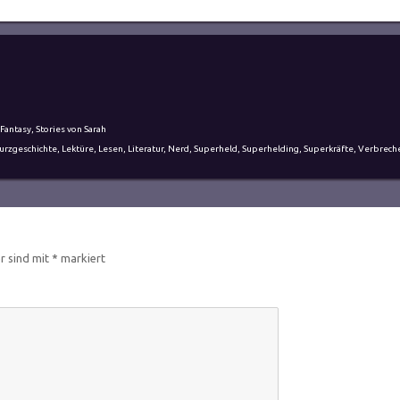
 Fantasy
,
Stories von Sarah
urzgeschichte
,
Lektüre
,
Lesen
,
Literatur
,
Nerd
,
Superheld
,
Superhelding
,
Superkräfte
,
Verbrech
er sind mit
*
markiert