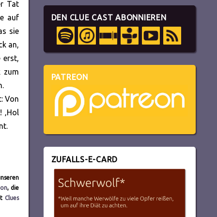
r Tat
ze auf
DEN CLUE CAST ABONNIEREN
as sie
ck an,
 erst,
k zum
PATREON
n.
t: Von
! ‚Hol
nt.
ZUFALLS-E-CARD
unseren
eon
, die
it
Clues