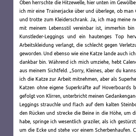
Oben herrschte die Hitzewelle, hier unten im Gewölbe
ich mir eine Trainerjacke über und überlege, ob man
und trotte zum Kleiderschrank. Ja, ich mag meine ne
mit meinem Lebensstil vereinbar ist, immerhin bin
Kunstleder-Leggings und ein hautenges Top her
Arbeitskleidung verlangt, die schlecht gegen Verletzu
geworden. Und ebenso wie eine Katze lande auch ich 
dankbar bin. Während ich mich umziehe, hebt Calen
aus meinem Sichtfeld. „Sorry, Kleines, aber du kannst 
ich die Katze zur Arbeit mitnehmen, aber als Superhel
Katzen ohne eigene Superkräfte auf Hoverboards b
gefolgt von Klirren, unterbricht meinen Gedankengan
Leggings strauchle und flach auf dem kalten Steinbo
den Rücken und strecke die Beine in die Höhe, um die
habe, springe ich wesentlich graziler, als ich gestürzt
um die Ecke und stehe vor einem Scherbenhaufen. 