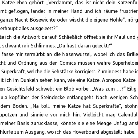
e Katze eben gehört. „Verdammt, das ist nicht dein Katzenfut
mt geflogen, landet in meiner Hand und ich räume frustrier
ganze Nacht Bösewichte oder wischt die eigene Höhle“, nörg
erhaupt alles ausgeleert?“
e ich die Antwort darauf. Schließlich öffnet sie ihr Maul und
he, schwant mir Schlimmes. „Du hast daran geleckt?“
 fasse mir zermürbt an die Nasenwurzel, wobei ich das Brill
echt und Ordnung aus den Comics müssen wahre Superhelden
ne Superkraft, welche die Sehstärke korrigiert. Zumindest habe i
it ich im Dunkeln sehen kann, wie eine Katze. Apropos Katze
ren Gesichtsfeld schwebt ein Blob vorbei. „Was zum …?“ Eilig
dula kopfüber der Steindecke entlanggeht. Nach wenigen Sch
 dem Boden. „Na toll, meine Katze hat Superkräfte“, stöhne
uputzen und sinniere vor mich hin. Vielleicht mag Calendul
einer Basis zurücklasse, könnte sie eine Menge Unfug anste
schlurfe zum Ausgang, wo ich das Hoverboard abgestellt habe.