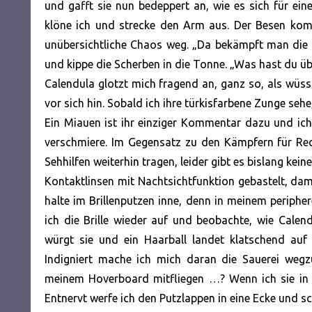
und gafft sie nun bedeppert an, wie es sich für ein
klöne ich und strecke den Arm aus. Der Besen kom
unübersichtliche Chaos weg. „Da bekämpft man die 
und kippe die Scherben in die Tonne. „Was hast du üb
Calendula glotzt mich fragend an, ganz so, als wüsst
vor sich hin. Sobald ich ihre türkisfarbene Zunge se
Ein Miauen ist ihr einziger Kommentar dazu und ich
verschmiere. Im Gegensatz zu den Kämpfern für R
Sehhilfen weiterhin tragen, leider gibt es bislang kei
Kontaktlinsen mit Nachtsichtfunktion gebastelt, dam
halte im Brillenputzen inne, denn in meinem periphe
ich die Brille wieder auf und beobachte, wie Calen
würgt sie und ein Haarball landet klatschend auf
Indigniert mache ich mich daran die Sauerei wegz
meinem Hoverboard mitfliegen …? Wenn ich sie in m
Entnervt werfe ich den Putzlappen in eine Ecke und 