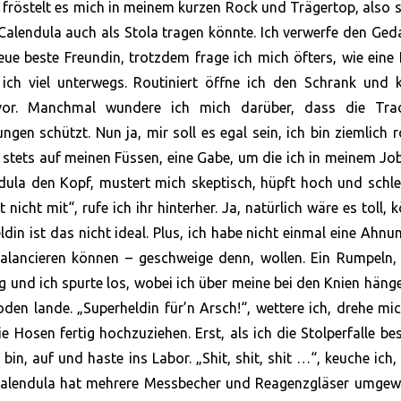
 fröstelt es mich in meinem kurzen Rock und Trägertop, also s
 Calendula auch als Stola tragen könnte. Ich verwerfe den Ge
ue beste Freundin, trotzdem frage ich mich öfters, wie eine
 ich viel unterwegs. Routiniert öffne ich den Schrank und 
vor. Manchmal wundere ich mich darüber, dass die Trad
ngen schützt. Nun ja, mir soll es egal sein, ich bin ziemlich 
stets auf meinen Füssen, eine Gabe, um die ich in meinem Jo
dula den Kopf, mustert mich skeptisch, hüpft hoch und schl
nicht mit“, rufe ich ihr hinterher. Ja, natürlich wäre es toll, 
din ist das nicht ideal. Plus, ich habe nicht einmal eine Ahnu
alancieren können – geschweige denn, wollen. Ein Rumpeln, 
g und ich spurte los, wobei ich über meine bei den Knien hän
den lande. „Superheldin für’n Arsch!“, wettere ich, drehe mi
 Hosen fertig hochzuziehen. Erst, als ich die Stolperfalle bes
 bin, auf und haste ins Labor. „Shit, shit, shit …“, keuche ich,
Calendula hat mehrere Messbecher und Reagenzgläser umgew