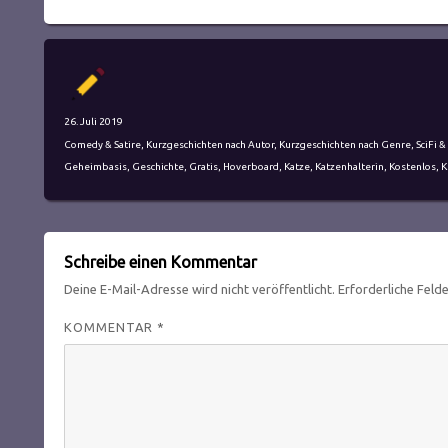
Autor
Veröffentlicht
26. Juli 2019
am
Kategorien
Comedy & Satire
,
Kurzgeschichten nach Autor
,
Kurzgeschichten nach Genre
,
SciFi &
Schlagwörter
Geheimbasis
,
Geschichte
,
Gratis
,
Hoverboard
,
Katze
,
Katzenhalterin
,
Kostenlos
,
K
Schreibe einen Kommentar
Deine E-Mail-Adresse wird nicht veröffentlicht.
Erforderliche Feld
KOMMENTAR
*