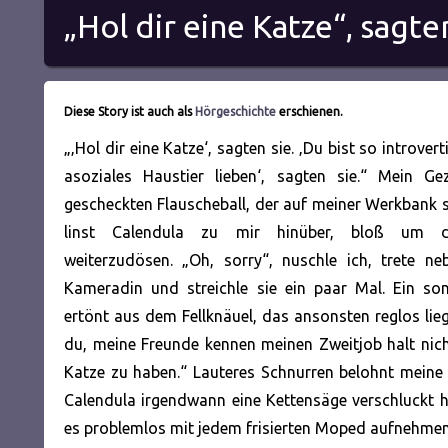
„Hol dir eine Katze“, sagte
Diese Story ist auch als
Hörgeschichte
erschienen.
„‚Hol dir eine Katze‘, sagten sie. ‚Du bist so introvert
asoziales Haustier lieben‘, sagten sie.“ Mein Ge
gescheckten Flauscheball, der auf meiner Werkbank sch
linst Calendula zu mir hinüber, bloß um d
weiterzudösen. „Oh, sorry“, nuschle ich, trete n
Kameradin und streichle sie ein paar Mal. Ein so
ertönt aus dem Fellknäuel, das ansonsten reglos lieg
du, meine
Freunde kennen meinen Zweitjob halt nicht
Katze zu haben.“ Lauteres Schnurren belohnt meine E
Calendula irgendwann eine Kettensäge verschluckt hab
es problemlos mit jedem frisierten Moped aufnehmen