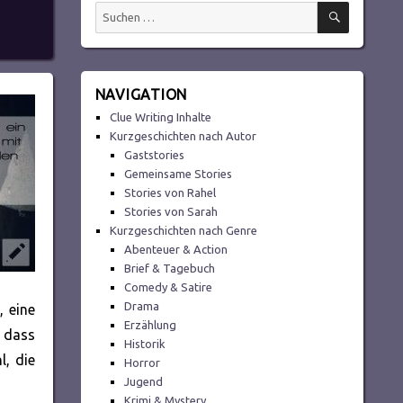
SUCHEN
Suchen
nach:
NAVIGATION
Clue Writing Inhalte
Kurzgeschichten nach Autor
Gaststories
Gemeinsame Stories
Stories von Rahel
Stories von Sarah
Kurzgeschichten nach Genre
Abenteuer & Action
Brief & Tagebuch
Comedy & Satire
Drama
, eine
Erzählung
, dass
Historik
l, die
Horror
Jugend
Krimi & Mystery