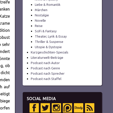
treife
Liebe & Romantik
danken
Märchen
Nostalgie
 Katze
Novelle
krame
Reise
ition
SciFi & Fantasy
Theater, Lyrik & Essay
robust
Thriller & Suspense
b sehr
Utopie & Dystopie
endert
Kurzgeschichten-Specials
Literaturwelt-Beiträge
könnte
Podcast nach Autor
ng, ob
Podcast nach Genre
dicht
Podcast nach Sprecher
Podcast nach Staffel
genden
ch auf
eitigt
SOCIAL MEDIA
 biege
orfen