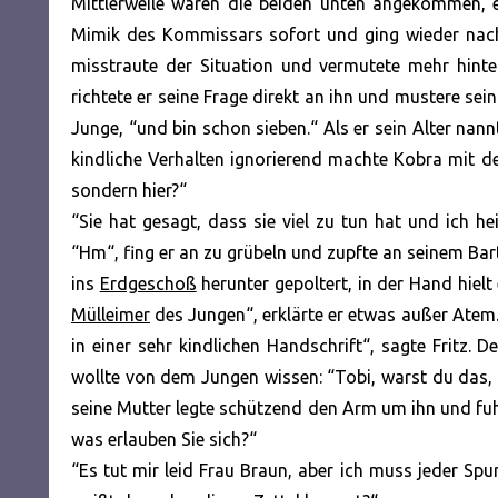
Mittlerweile waren die beiden unten angekommen, e
Mimik des Kommissars sofort und ging wieder nach
misstraute der Situation und vermutete mehr hint
richtete er seine Frage direkt an ihn und mustere se
Junge, “und bin schon sieben.“ Als er sein Alter nan
kindliche Verhalten ignorierend machte Kobra mit der
sondern hier?“
“Sie hat gesagt, dass sie viel zu tun hat und ich 
“Hm“, fing er an zu grübeln und zupfte an seinem Bart 
ins
Erdgeschoß
herunter gepoltert, in der Hand hielt 
Mülleimer
des Jungen“, erklärte er etwas außer Atem.
in einer sehr kindlichen Handschrift“, sagte Fritz
wollte von dem Jungen wissen: “Tobi, warst du das, d
seine Mutter legte schützend den Arm um ihn und fu
was erlauben Sie sich?“
“Es tut mir leid Frau Braun, aber ich muss jeder Spu