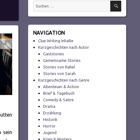
SUCHEN
Suchen
nach:
NAVIGATION
Clue Writing Inhalte
Kurzgeschichten nach Autor
Gaststories
Gemeinsame Stories
Stories von Rahel
Stories von Sarah
Kurzgeschichten nach Genre
Abenteuer & Action
Brief & Tagebuch
Comedy & Satire
Drama
Erzählung
putten
Historik
Horror
 sein
Jugend
Krimi & Mystery