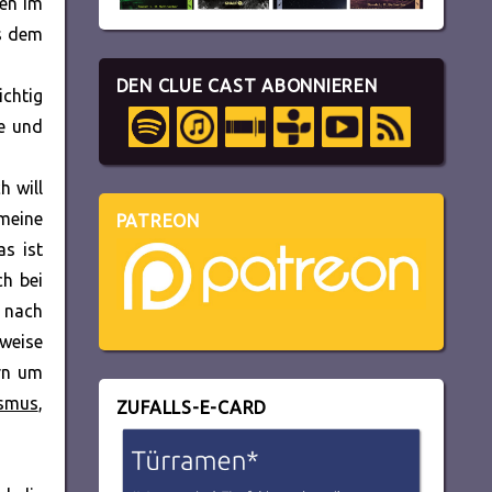
en im
us dem
DEN CLUE CAST ABONNIEREN
ichtig
re und
h will
 meine
PATREON
s ist
ch bei
n nach
weise
rn um
ismus
,
ZUFALLS-E-CARD