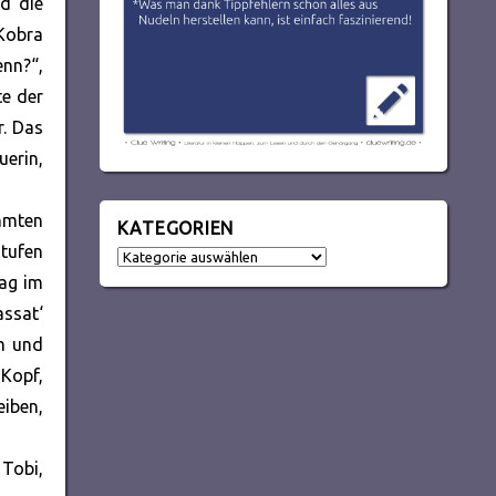
nd die
Kobra
nn?“,
te der
r. Das
uerin,
ummten
KATEGORIEN
Stufen
Kategorien
lag im
assat‘
um und
 Kopf,
eiben,
 Tobi,