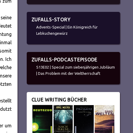
nn zum
seine
ZUFALLS-STORY
deutet
Advents-Special | Ein Königreich für
Lebkuchengewürz
htung
einmal
 somit
n. Ich
ZUFALLS-PODCASTEPISODE
welche
S13E02 | Special zum siebenjährigen Jubiläum
| Das Problem mit der Weltherrschaft
nsere
etzten
CLUE WRITING BÜCHER
stellt
rdutzt
ber um