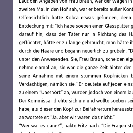
Laut den Angaben von Frau Braun, war der Wagen in d
zweiten Mal in den Hof sah, war er bereits außer Kon
Offensichtlich hatte Kobra etwas gefunden, denn
Entdeckung mit: “Ich habe soeben einen Glassplitter 
darauf hin, dass der Täter nur in Richtung des H
geflüchtet, hätte er zu lange gebraucht, man hätte i
durch die Haare und begann neuerlich zu grübeln. “D
unter den Anwesenden. Sie, Frau Braun, scheiden eige
nehme einmal an, sie war die ganze Zeit hinter de
seine Annahme mit einem stummen Kopfnicken bes
Verdächtigen, nämlich sie.“ Er deutete auf jeden ein
zu einem “Unerhört“ an, wurden jedoch von einem la
Der Kommissar drehte sich um und wollte soeben sein
habe, als dieser den Kopf zur Beifahrertüre herausst
antwortete er: “Ja, aber wir waren das nicht.“
“Wer war es dann?“, hakte Fritz nach. “Die Fragen ste