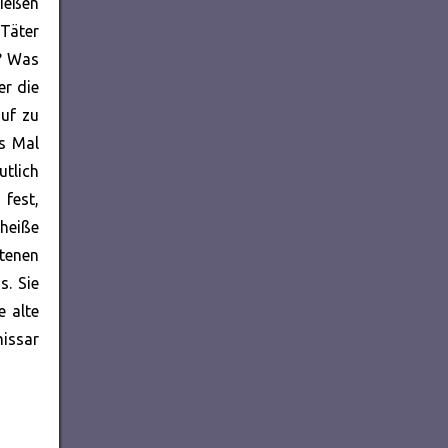
ließen
 Täter
o? Was
er die
auf zu
es Mal
utlich
 fest,
 heiße
tenen
s. Sie
e alte
issar