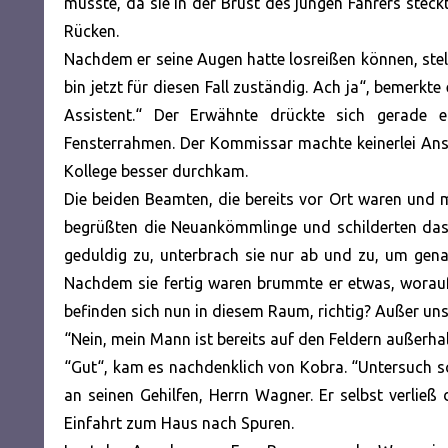
musste, da sie in der Brust des jungen Fahrers stec
Rücken.
Nachdem er seine Augen hatte losreißen können, stel
bin jetzt für diesen Fall zuständig. Ach ja“, bemerkt
Assistent.“ Der Erwähnte drückte sich gerade 
Fensterrahmen. Der Kommissar machte keinerlei Ansta
Kollege besser durchkam.
Die beiden Beamten, die bereits vor Ort waren und 
begrüßten die Neuankömmlinge und schilderten das
geduldig zu, unterbrach sie nur ab und zu, um ge
Nachdem sie fertig waren brummte er etwas, worauf
befinden sich nun in diesem Raum, richtig? Außer un
“Nein, mein Mann ist bereits auf den Feldern außerhal
“Gut“, kam es nachdenklich von Kobra. “Untersuch 
an seinen Gehilfen, Herrn Wagner. Er selbst verli
Einfahrt zum Haus nach Spuren.