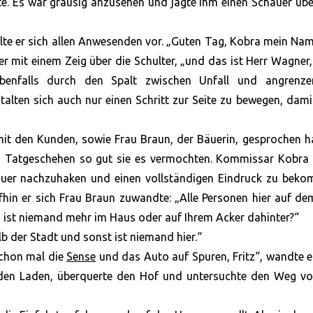
kte. Es war grausig anzusehen und jagte ihm einen Schauer üb
lte er sich allen Anwesenden vor. „Guten Tag, Kobra mein Nam
e er mit einem Zeig über die Schulter, „und das ist Herr Wagner
ebenfalls durch den Spalt zwischen Unfall und angrenz
lten sich auch nur einen Schritt zur Seite zu bewegen, dami
mit den Kunden, sowie Frau Braun, der Bäuerin, gesprochen h
 Tatgeschehen so gut sie es vermochten. Kommissar Kobra 
nauer nachzuhaken und einen vollständigen Eindruck zu beko
hin er sich Frau Braun zuwandte: „Alle Personen hier auf d
s ist niemand mehr im Haus oder auf Ihrem Acker dahinter?“
b der Stadt und sonst ist niemand hier.“
schon mal die
Sense
und das Auto auf Spuren, Fritz“, wandte e
eß den Laden, überquerte den Hof und untersuchte den Weg v