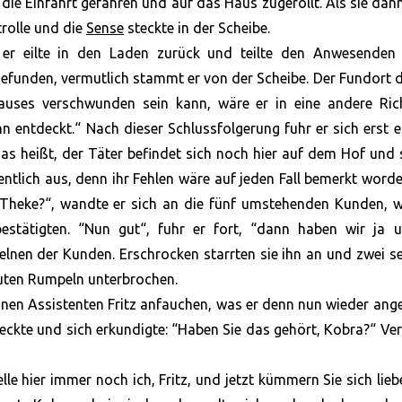
ie Einfahrt gefahren und auf das Haus zugerollt. Als sie da
trolle und die
Sense
steckte in der Scheibe.
 er eilte in den Laden zurück und teilte den Anwesenden 
gefunden, vermutlich stammt er von der Scheibe. Der Fundort 
auses verschwunden sein kann, wäre er in eine andere Ric
hn entdeckt.“ Nach dieser Schlussfolgerung fuhr er sich erst 
as heißt, der Täter befindet sich noch hier auf dem Hof und
ntlich aus, denn ihr Fehlen wäre auf jeden Fall bemerkt worde
r Theke?“, wandte er sich an die fünf umstehenden Kunden, 
tätigten. “Nun gut“, fuhr er fort, “dann haben wir ja u
zelnen der Kunden. Erschrocken starrten sie ihn an und zwei s
uten Rumpeln unterbrochen.
en Assistenten Fritz anfauchen, was er denn nun wieder ange
reckte und sich erkundigte: “Haben Sie das gehört, Kobra?“ Ve
lle hier immer noch ich, Fritz, und jetzt kümmern Sie sich lie