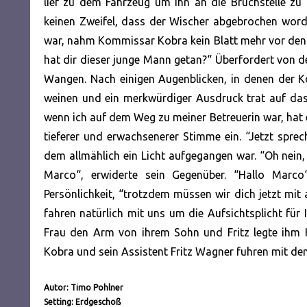
lief zu dem Fahrzeug um ihn an die Bruchstelle zu 
keinen Zweifel, dass der Wischer abgebrochen worde
war, nahm Kommissar Kobra kein Blatt mehr vor den 
hat dir dieser junge Mann getan?“ Überfordert von d
Wangen. Nach einigen Augenblicken, in denen der Ko
weinen und ein merkwürdiger Ausdruck trat auf das
wenn ich auf dem Weg zu meiner Betreuerin war, hat e
tieferer und erwachsenerer Stimme ein. “Jetzt sprech
dem allmählich ein Licht aufgegangen war. “Oh nein, 
Marco“, erwiderte sein Gegenüber. “Hallo Mar
Persönlichkeit, “trotzdem müssen wir dich jetzt mit 
fahren natürlich mit uns um die Aufsichtsplicht für 
Frau den Arm von ihrem Sohn und Fritz legte ihm 
Kobra und sein Assistent Fritz Wagner fuhren mit d
Autor: Timo Pohlner
Setting: Erdgeschoß