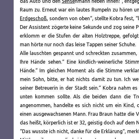
das Auto und den
Sense
nmann neben Ihnen!“, entge
Raum zu. Erneut war ein lautes Rumpeln zu hören u
Erdgeschoß
, sondern von oben“, stellte Kobra fest, “
Der Assistent zögerte keine Sekunde und zog seine Pi
erklomm er die Stufen der alten Holztreppe, gefol
man hörte nur noch das leise Tappen seiner Schuhe.
Alle lauschten gespannt und schreckten zusammen, als
Ihre Hände sehen.“ Eine kindlich-weinerliche Stimm
Hände.“ Im gleichen Moment als die Stimme verklan
mein Sohn, bitte, er hat nichts damit zu tun. Ich wei
seiner Betreuerin in der Stadt sein.“ Kobra nahm e
unten kommen sollte. Als die beiden dann die Tre
angenommen, handelte es sich nicht um ein Kind, 
einen ausgewachsenen Mann. Frau Braun hatte die V
das heißt, körperlich ist er 32, geistig doch auf dem 
“Das wusste ich nicht, danke für die Erklärung“, merkt