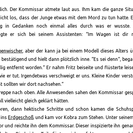
erlich. Der Kommissar atmete laut aus. Ihm kam die ganze Sit
cht los, dass der Junge etwas mit dem Mord zu tun hatte. E
g in Gedanken noch einmal alles durch was er wusste. 
te er sich bei seinem Assistenten: “Im Wagen ist dir n
benwischer
, aber der kann ja bei einem Modell dieses Alters ü
estätigend und hielt dann plötzlich inne. “Es sei denn“, bega
lig entfernt worden.“ Er nahm Fritz beiseite und flüsterte leise
wie er tut. Irgendetwas verschweigt er uns. Kleine Kinder vers
ht sollten wir dort nachsehen.“
e Treppe nach oben. Alle Anwesenden sahen den Kommissar ge
 vielleicht gleich geklärt hätten.
ören, dann hektische Schritte und schon kamen die Schuhsp
 ins
Erdgeschoß
und kam vor Kobra zum Stehen. Unter seine
r und reichte ihn dem Kommissar. Dieser inspizierte ihn gen