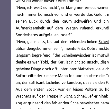
weißt du woher dieser Zettel kommt?“
“Nein, ich weiß es nicht“, er klang nun erneut wein
noch immer komisch vor und er wurde das Gefühl ni
seinen Blick durch den Raum schweifen und gin
Aufmerksamkeit auf dem Wagen ruhend, erkundig
Sonderbares aufgefallen, oder?“
“Nein, gar nichts, bis auf den fehlenden linken
Schei
abhandengekommen sein“, meinte Fritz. Kobra nickte b
langsam begreifend, “der
Scheibenwischer
ist mutwil
denke es war Tobi, der Kerl ist nicht so unschuldig 
geheime Dinge doch oft unter ihrer Matratze, vielleic
Sofort eilte der kleinere Mann los und spurtete di
an, der süffisant lächelnd verkündete, dass sie den Fall
Aus dem ersten Stock war ein leises Poltern zu h
Wagners auf der Treppe in Sicht. Schnell lief er hinab
zog er grinsend den fehlenden
Scheibenwischer
hervo