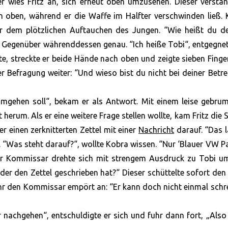
r wies Fritz an, sich erneut oben umzusehen. Dieser versta
 oben, während er die Waffe im Halfter verschwinden ließ. 
er dem plötzlichen Auftauchen des Jungen. “Wie heißt du de
in Gegenüber währenddessen genau. “Ich heiße Tobi“, entgegne
nte, streckte er beide Hände nach oben und zeigte sieben Finge
 Befragung weiter: “Und wieso bist du nicht bei deiner Betre
heimgehen soll“, bekam er als Antwort. Mit einem leise gebr
herum. Als er eine weitere Frage stellen wollte, kam Fritz die 
er einen zerknitterten Zettel mit einer
Nachricht
darauf. “Das 
 “Was steht darauf?“, wollte Kobra wissen. “Nur ‘Blauer VW P
. Der Kommissar drehte sich mit strengem Ausdruck zu Tobi 
er den Zettel geschrieben hat?“ Dieser schüttelte sofort den
hr den Kommissar empört an: “Er kann doch nicht einmal schr
r nachgehen“, entschuldigte er sich und fuhr dann fort, „Also