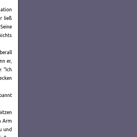
uation
r ließ
Seine
ichts
berall
nn er,
: “Ich
tecken
spannt
itzen
m Arm
au und