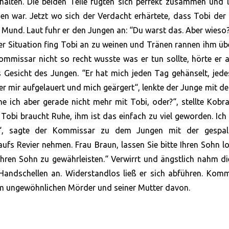
halten. Die beiden Teile fügten sich perfekt zusammen und 
n war. Jetzt wo sich der Verdacht erhärtete, dass Tobi der
Mund. Laut fuhr er den Jungen an: “Du warst das. Aber wies
er Situation fing Tobi an zu weinen und Tränen rannen ihm üb
mmissar nicht so recht wusste was er tun sollte, hörte er 
 Gesicht des Jungen. “Er hat mich jeden Tag gehänselt, jed
r mir aufgelauert und mich geärgert“, lenkte der Junge mit de
e ich aber gerade nicht mehr mit Tobi, oder?“, stellte Kobra
Tobi braucht Ruhe, ihm ist das einfach zu viel geworden. Ich
co“, sagte der Kommissar zu dem Jungen mit der gespal
aufs Revier nehmen. Frau Braun, lassen Sie bitte Ihren Sohn lo
Ihren Sohn zu gewährleisten.“ Verwirrt und ängstlich nahm di
Handschellen an. Widerstandlos ließ er sich abführen. Komm
em ungewöhnlichen Mörder und seiner Mutter davon.