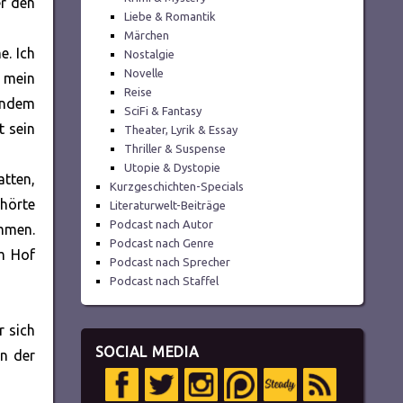
er den
Liebe & Romantik
Märchen
e. Ich
Nostalgie
Novelle
, mein
Reise
endem
SciFi & Fantasy
t sein
Theater, Lyrik & Essay
Thriller & Suspense
Utopie & Dystopie
atten,
Kurzgeschichten-Specials
hörte
Literaturwelt-Beiträge
Podcast nach Autor
mmen.
Podcast nach Genre
em Hof
Podcast nach Sprecher
Podcast nach Staffel
r sich
SOCIAL MEDIA
on der