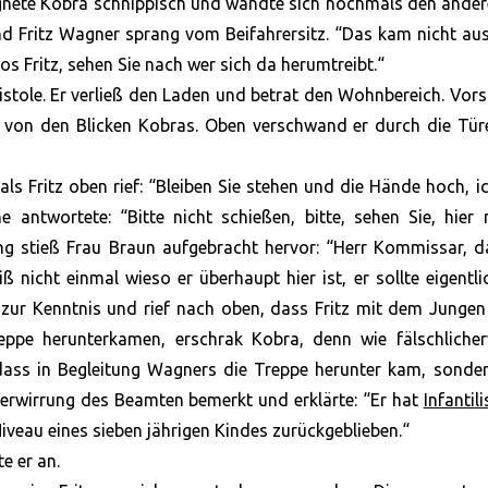
gnete Kobra schnippisch und wandte sich nochmals den ander
nd Fritz Wagner sprang vom Beifahrersitz. “Das kam nicht a
los Fritz, sehen Sie nach wer sich da herumtreibt.“
stole. Er verließ den Laden und betrat den Wohnbereich. Vors
gt von den Blicken Kobras. Oben verschwand er durch die Tü
 Fritz oben rief: “Bleiben Sie stehen und die Hände hoch, ic
e antwortete: “Bitte nicht schießen, bitte, sehen Sie, hier
g stieß Frau Braun aufgebracht hervor: “Herr Kommissar, da
ß nicht einmal wieso er überhaupt hier ist, er sollte eigentli
s zur Kenntnis und rief nach oben, dass Fritz mit dem Junge
ppe herunterkamen, erschrak Kobra, denn wie fälschlicher
dass in Begleitung Wagners die Treppe herunter kam, sonde
erwirrung des Beamten bemerkt und erklärte: “Er hat
Infantil
Niveau eines sieben jährigen Kindes zurückgeblieben.“
e er an.