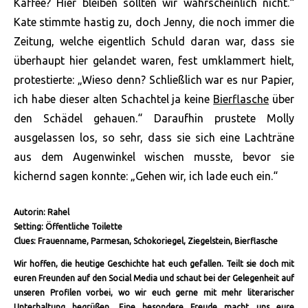
Kaffee? Hier bleiben sollten wir wahrscheinlich nicht.“
Kate stimmte hastig zu, doch Jenny, die noch immer die
Zeitung, welche eigentlich Schuld daran war, dass sie
überhaupt hier gelandet waren, fest umklammert hielt,
protestierte: „Wieso denn? Schließlich war es nur Papier,
ich habe dieser alten Schachtel ja keine
Bierflasche
über
den Schädel gehauen.“ Daraufhin prustete Molly
ausgelassen los, so sehr, dass sie sich eine Lachträne
aus dem Augenwinkel wischen musste, bevor sie
kichernd sagen konnte: „Gehen wir, ich lade euch ein.“
Autorin: Rahel
Setting: Öffentliche Toilette
Clues: Frauenname, Parmesan, Schokoriegel, Ziegelstein, Bierflasche
Wir hoffen, die heutige Geschichte hat euch gefallen. Teilt sie doch mit
euren Freunden auf den Social Media und schaut bei der Gelegenheit auf
unseren Profilen vorbei, wo wir euch gerne mit mehr literarischer
Unterhaltung begrüßen. Eine besondere Freude macht uns eure