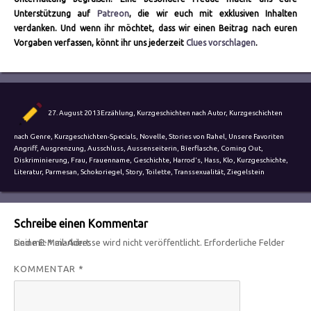
Unterstützung auf
Patreon
, die wir euch mit exklusiven Inhalten
verdanken. Und wenn ihr möchtet, dass wir einen Beitrag nach euren
Vorgaben verfassen, könnt ihr uns jederzeit
Clues vorschlagen
.
Autor
Veröffentlicht
Kategorien
27. August 2013
Erzählung
,
Kurzgeschichten nach Autor
,
Kurzgeschichten
am
Schlagw
nach Genre
,
Kurzgeschichten-Specials
,
Novelle
,
Stories von Rahel
,
Unsere Favoriten
Angriff
,
Ausgrenzung
,
Ausschluss
,
Aussenseiterin
,
Bierflasche
,
Coming Out
,
Diskriminierung
,
Frau
,
Frauenname
,
Geschichte
,
Harrod's
,
Hass
,
Klo
,
Kurzgeschichte
,
Literatur
,
Parmesan
,
Schokoriegel
,
Story
,
Toilette
,
Transsexualität
,
Ziegelstein
Schreibe einen Kommentar
Deine E-Mail-Adresse wird nicht veröffentlicht.
Erforderliche Felder sind mit
*
markiert
KOMMENTAR
*