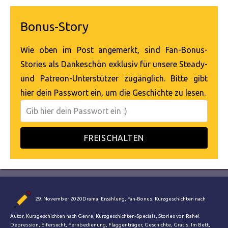
Bonus-Story
Wie oben im Post angemerkt, sind Fan-Bonus-
Stories als Dankeschön exklusiv für unsere Steady-
und Patreon-Unterstützer zugänglich. Bitte gibt
hier dein Passwort ein, um die Geschichte zu lesen.
FREISCHALTEN
Autor
Veröffentlicht
Kategorien
29. November 2020
Drama
,
Erzählung
,
Fan-Bonus
,
Kurzgeschichten nach
am
Schlagwörte
Autor
,
Kurzgeschichten nach Genre
,
Kurzgeschichten-Specials
,
Stories von Rahel
Depression
,
Eifersucht
,
Fernbedienung
,
Flaggenträger
,
Geschichte
,
Gratis
,
Im Bett
,