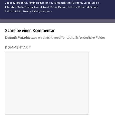
Jugend
,
Katzenklo
,
Kindheit
,
Kostenlos
,
Kurzgeschichte
,
Lektüre
,
Lesen
,
Liebe
,
Literatur
,
Media Center
,
Model
,
Neid
,
Pasta
,
Pathos
,
Patreon
,
Pubertät
,
Schule
,
Selbstmitleid
,
Steady
,
Suizid
,
Vergleich
Schreibe einen Kommentar
Deine E-Mail-Adresse wird nicht veröffentlicht.
Erforderliche Felder sind mit
*
markiert
KOMMENTAR
*