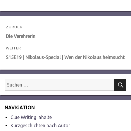
Beitragsnavigation
ZURÜCK
Vorheriger
Die Verehrerin
Beitrag:
WEITER
Nächster
S15E19 | Nikolaus-Special | Wen der Nikolaus heimsucht
Beitrag:
S
Suchen
nach:
NAVIGATION
Clue Writing Inhalte
Kurzgeschichten nach Autor