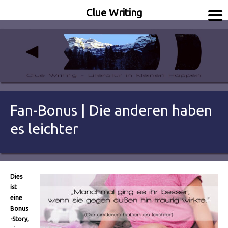
Clue Writing
Literatur in kleinen Happen
Clue Writing
Fan-Bonus | Die anderen haben
es leichter
Dies
ist
eine
Bonus
-Story,