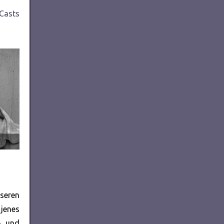
Casts
nseren
 jenes
- und