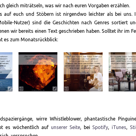
h gleich miträtseln, was wir nach euren Vorgaben erzählen.
 auf euch und Stöbern ist nirgendwo leichter als bei uns. 
Mobile-Nutzer) sind die Geschichten nach Genres sortiert u
denen wir bereits einen Text geschrieben haben. Solltet ihr im F
ht es zum Monatsrückblick:
spaziergänge, wirre Whistleblower, phantastische Pinguin
ibt es wöchentlich auf
unserer Seite
, bei
Spotify
,
iTunes
,
St
sich, versprochen.