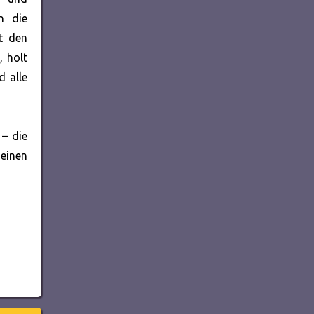
n die
t den
, holt
d alle
 – die
 einen