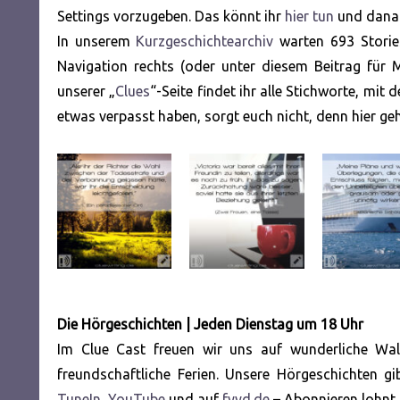
Settings vorzugeben. Das könnt ihr
hier tun
und danac
In unserem
Kurzgeschichtearchiv
warten 693 Stories
Navigation rechts (oder unter diesem Beitrag für 
unserer „
Clues
“-Seite findet ihr alle Stichworte, mit 
etwas verpasst haben, sorgt euch nicht, denn hier ge
Die Hörgeschichten | Jeden Dienstag um 18 Uhr
Im Clue Cast freuen wir uns auf wunderliche Wald
freundschaftliche Ferien. Unsere Hörgeschichten g
TuneIn
,
YouTube
und auf
fyyd.de
– Abonnieren lohnt 