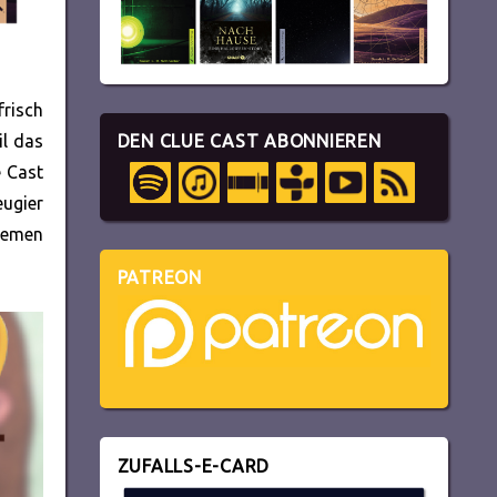
frisch
il das
DEN CLUE CAST ABONNIEREN
e Cast
eugier
emen
PATREON
ZUFALLS-E-CARD