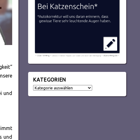
gkeit“
nsere
KATEGORIEN
Kategorien
ei und
nimmt
es und