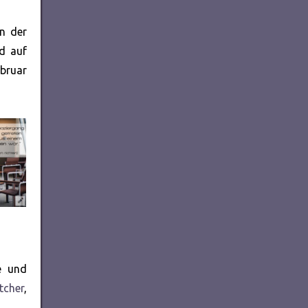
In der
nd auf
ebruar
e und
itcher
,