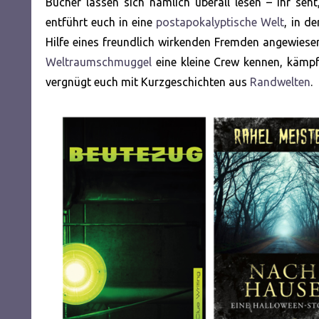
Bücher lassen sich nämlich überall lesen – ihr seh
entführt euch in eine
postapokalyptische Welt
, in d
Hilfe eines freundlich wirkenden Fremden angewiesen 
Weltraumschmuggel
eine kleine Crew kennen, kämpft
vergnügt euch mit Kurzgeschichten aus
Randwelten
.