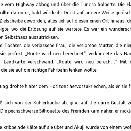
 sie vom Highway abbog und über die Tundra holperte. Die F
ollte darunter, bald würde ihr Durst auf andere Weise gelösch
ielscheibe geworden, alles lief auf diesen einen Ort hinaus, d
eigte, wo die Erlösung auf sie wartete. Es war ein wunders
en Selbsthass auszutricksen.
e Tochter, die verlassene Frau, die verlorene Mutter, die n
ie perfekt. „Route wird neu berechnet“, verkündete das Nav
der Landkarte verschwand. „Route wird neu berech…“ Mit 
ie sie auf die richtige Fahrbahn lenken wollte.
ng drohte hinter dem Horizont hervorzukriechen, als er sie f
eß sich von der Kühlerhaube ab, ging auf die dürre Gestalt z
 Die pechschwarze Silhouette des Fremden kam näher, er nick
ne kribbelnde Kälte auf sie über und Akuji wurde von einem wo