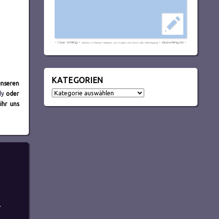
KATEGORIEN
unseren
Kategorien
dy
oder
ihr uns
,