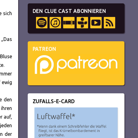
DEN CLUE CAST ABONNIEREN
e sich
. „Das
PATREON
 Bluse
e.
 immer
f ewig
ie den
ZUFALLS-E-CARD
ihren
r auf,
 jeden
on der