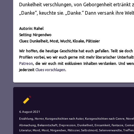
Dunkelheit verschlungen, von Geborgenheit ertränkt 
„Danke“, keuchte sie. „Danke.“ Dann versank ihre We
Autorin: Rahel
Setting: Nirgendwo
Clues: Dunkelheit, Most, Wucht, Kloake, Pâtissier
Wir hoffen, die heutige Geschichte hat euch gefallen. Teilt sie do
Profilen vorbei, wo wir euch gerne mit mehr literarischer Unterh
Patreon
, die wir euch mit exklusiven Inhalten verdanken. Und we
jederzeit
Clues vorschlagen
.
Autor
Veröffentlicht
6. August 2021
am
Kategorien
Erzählung
,
Horror
,
Kurzgeschichten nach Autor
,
Kurzgeschichten nach Genre
,
Novel
Schlagwörter
Abmachung
,
Bekanntschaft
,
Depression
,
Dunkelheit
,
Einsamkeit
,
Fantasie
,
Gemei
Literatur
,
Mord
,
Most
,
Nirgendwo
,
Pâtissier
,
Selbstmord
,
Selenverwandte
,
Treffen