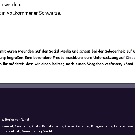
zu werden.
lt in vollkommener Schwärze.
ch mit euren Freunden auf den Social Media und schaut bei der Gelegenheit auf 
altung begrüßen. Eine besondere Freude macht uns eure Unterstützung auf
Stea
nn ihr möchtet, dass wir einen Beitrag nach euren Vorgaben verfassen, könnt 
le
,
Stories von Rahel
nsamkeit
,
Geschichte
,
Gratis
,
Kannibalismus
,
Kloake
,
Kostenlos
,
Kurzgeschichte
,
Lektüre
,
Lesen
,
Übereinkunft
,
Vereinbarung
,
Wucht