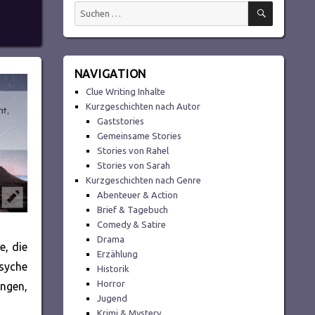
SUCHEN
Suchen
nach:
NAVIGATION
Clue Writing Inhalte
Kurzgeschichten nach Autor
Gaststories
Gemeinsame Stories
Stories von Rahel
Stories von Sarah
Kurzgeschichten nach Genre
Abenteuer & Action
Brief & Tagebuch
Comedy & Satire
Drama
e, die
Erzählung
Psyche
Historik
Horror
ngen,
Jugend
Krimi & Mystery