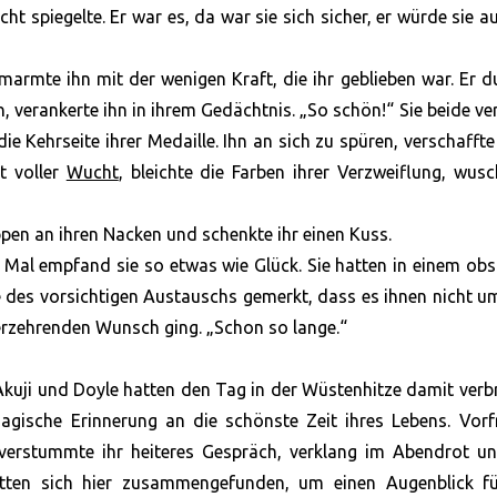
t spiegelte. Er war es, da war sie sich sicher, er würde sie a
marmte ihn mit der wenigen Kraft, die ihr geblieben war. Er d
 verankerte ihn in ihrem Gedächtnis. „So schön!“ Sie beide v
e Kehrseite ihrer Medaille. Ihn an sich zu spüren, verschaffte
it voller
Wucht
, bleichte die Farben ihrer Verzweiflung, wusc
Lippen an ihren Nacken und schenkte ihr einen Kuss.
en Mal empfand sie so etwas wie Glück. Sie hatten in einem ob
 des vorsichtigen Austauschs gemerkt, dass es ihnen nicht u
verzehrenden Wunsch ging. „Schon so lange.“
uji und Doyle hatten den Tag in der Wüstenhitze damit verb
magische Erinnerung an die schönste Zeit ihres Lebens. Vor
verstummte ihr heiteres Gespräch, verklang im Abendrot un
tten sich hier zusammengefunden, um einen Augenblick fü