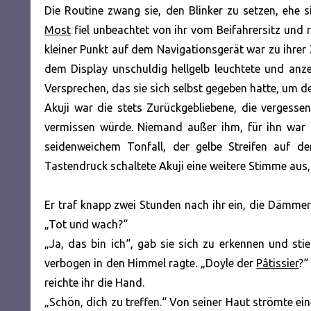
Die Routine zwang sie, den Blinker zu setzen, ehe
Most
fiel unbeachtet von ihr vom Beifahrersitz und r
kleiner Punkt auf dem Navigationsgerät war zu ihrer Z
dem Display unschuldig hellgelb leuchtete und anz
Versprechen, das sie sich selbst gegeben hatte, um d
Akuji war die stets Zurückgebliebene, die vergessen
vermissen würde. Niemand außer ihm, für ihn war s
seidenweichem Tonfall, der gelbe Streifen auf 
Tastendruck schaltete Akuji eine weitere Stimme aus, d
Er traf knapp zwei Stunden nach ihr ein, die Dämmeru
„Tot und wach?“
„Ja, das bin ich“, gab sie sich zu erkennen und sti
verbogen in den Himmel ragte. „Doyle der
Pâtissier
?“
reichte ihr die Hand.
„Schön, dich zu treffen.“ Von seiner Haut strömte ei