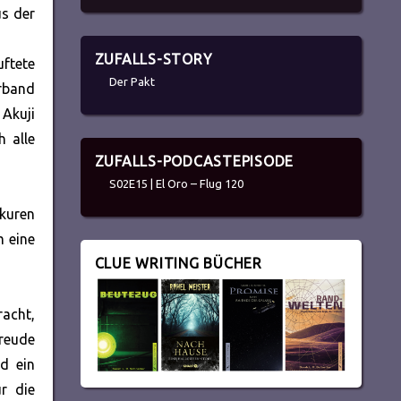
us der
ZUFALLS-STORY
uftete
Der Pakt
erband
 Akuji
h alle
ZUFALLS-PODCASTEPISODE
S02E15 | El Oro – Flug 120
skuren
m eine
CLUE WRITING BÜCHER
racht,
freude
d ein
r die