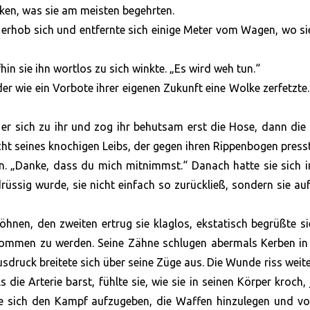
nken, was sie am meisten begehrten.
n, erhob sich und entfernte sich einige Meter vom Wagen, wo si
hin sie ihn wortlos zu sich winkte. „Es wird weh tun.“
der wie ein Vorbote ihrer eigenen Zukunft eine Wolke zerfetzte
r sich zu ihr und zog ihr behutsam erst die Hose, dann die
cht seines knochigen Leibs, der gegen ihren Rippenbogen presst
en. „Danke, dass du mich mitnimmst.“ Danach hatte sie sich
üssig wurde, sie nicht einfach so zurückließ, sondern sie au
öhnen, den zweiten ertrug sie klaglos, ekstatisch begrüßte s
ommen zu werden. Seine Zähne schlugen abermals Kerben in 
Ausdruck breitete sich über seine Züge aus. Die Wunde riss weite
s die Arterie barst, fühlte sie, wie sie in seinen Körper kroch,
 sie sich den Kampf aufzugeben, die Waffen hinzulegen und v