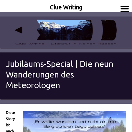
Clue Writing
Literatur in kleinen Happen
Clue Writing
Jubiläums-Special | Die neun
Wanderungen des
Meteorologen
Diese
Story
ist
auch