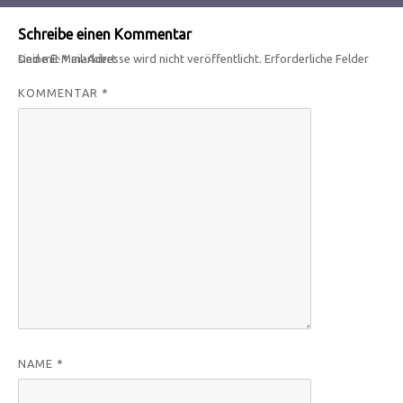
Schreibe einen Kommentar
Deine E-Mail-Adresse wird nicht veröffentlicht.
Erforderliche Felder sind mit
*
markiert
KOMMENTAR
*
NAME
*