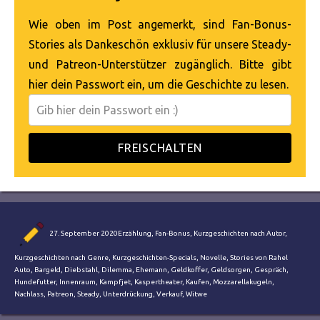
Wie oben im Post angemerkt, sind Fan-Bonus-
Stories als Dankeschön exklusiv für unsere Steady-
und Patreon-Unterstützer zugänglich. Bitte gibt
hier dein Passwort ein, um die Geschichte zu lesen.
FREISCHALTEN
Autor
Veröffentlicht
Kategorien
27. September 2020
Erzählung
,
Fan-Bonus
,
Kurzgeschichten nach Autor
,
am
Schlagwör
Kurzgeschichten nach Genre
,
Kurzgeschichten-Specials
,
Novelle
,
Stories von Rahel
Auto
,
Bargeld
,
Diebstahl
,
Dilemma
,
Ehemann
,
Geldkoffer
,
Geldsorgen
,
Gespräch
,
Hundefutter
,
Innenraum
,
Kampfjet
,
Kaspertheater
,
Kaufen
,
Mozzarellakugeln
,
Nachlass
,
Patreon
,
Steady
,
Unterdrückung
,
Verkauf
,
Witwe