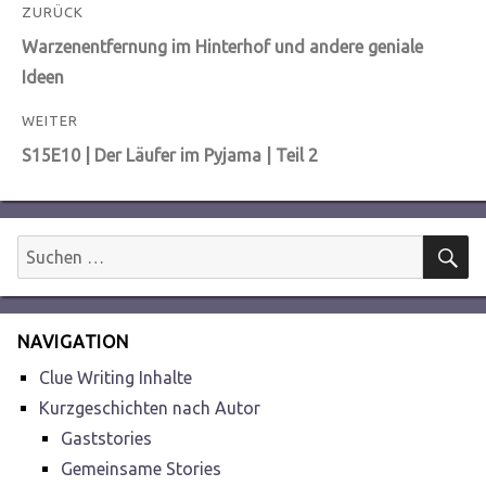
Beitragsnavigation
ZURÜCK
Vorheriger
Warzenentfernung im Hinterhof und andere geniale
Beitrag:
Ideen
WEITER
Nächster
S15E10 | Der Läufer im Pyjama | Teil 2
Beitrag:
S
Suchen
nach:
NAVIGATION
Clue Writing Inhalte
Kurzgeschichten nach Autor
Gaststories
Gemeinsame Stories