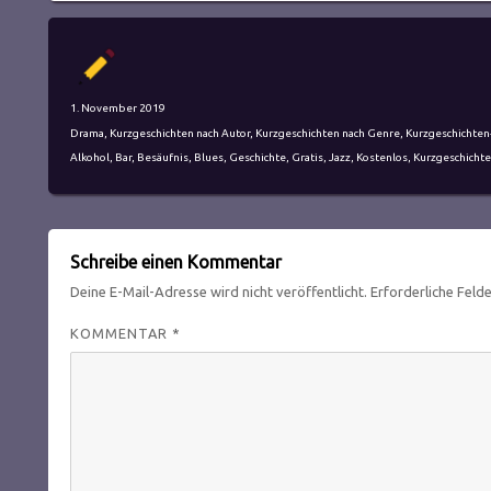
Autor
Veröffentlicht
1. November 2019
am
Kategorien
Drama
,
Kurzgeschichten nach Autor
,
Kurzgeschichten nach Genre
,
Kurzgeschichten
Schlagwörter
Alkohol
,
Bar
,
Besäufnis
,
Blues
,
Geschichte
,
Gratis
,
Jazz
,
Kostenlos
,
Kurzgeschichte
Schreibe einen Kommentar
Deine E-Mail-Adresse wird nicht veröffentlicht.
Erforderliche Feld
KOMMENTAR
*