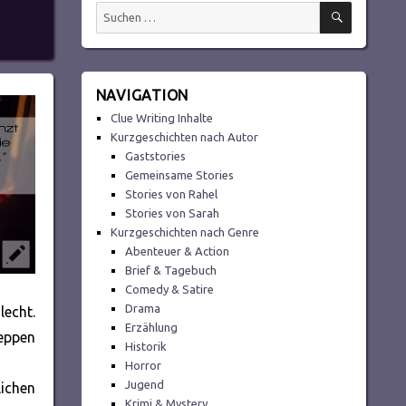
SUCHEN
Suchen
nach:
NAVIGATION
Clue Writing Inhalte
Kurzgeschichten nach Autor
Gaststories
Gemeinsame Stories
Stories von Rahel
Stories von Sarah
Kurzgeschichten nach Genre
Abenteuer & Action
Brief & Tagebuch
Comedy & Satire
Drama
lecht.
Erzählung
reppen
Historik
Horror
Jugend
lichen
Krimi & Mystery