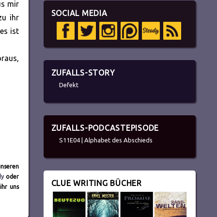
us mir
SOCIAL MEDIA
zu ihr
es ist
oraus,
ZUFALLS-STORY
Defekt
ZUFALLS-PODCASTEPISODE
S11E04 | Alphabet des Abschieds
unseren
dy
oder
CLUE WRITING BÜCHER
ihr uns