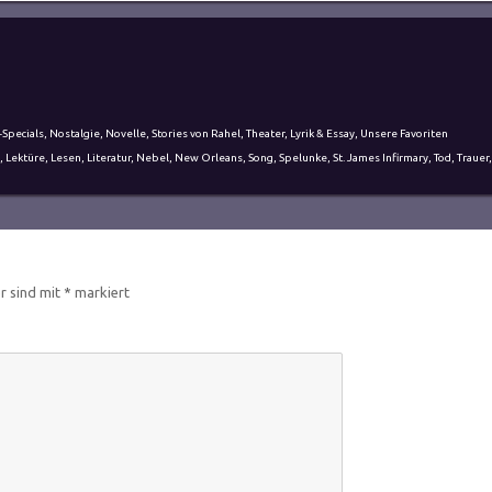
-Specials
,
Nostalgie
,
Novelle
,
Stories von Rahel
,
Theater, Lyrik & Essay
,
Unsere Favoriten
,
Lektüre
,
Lesen
,
Literatur
,
Nebel
,
New Orleans
,
Song
,
Spelunke
,
St. James Infirmary
,
Tod
,
Trauer
er sind mit
*
markiert