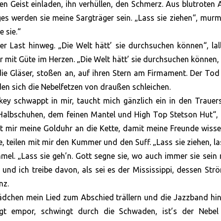
en Geist einladen, ihn verhüllen, den Schmerz. Aus blutroten
es werden sie meine Sargträger sein. „Lass sie ziehen“, murm
e sie.“
 der Last hinweg. „Die Welt hätt’ sie durchsuchen können“, lal
 mit Güte im Herzen. „Die Welt hätt’ sie durchsuchen können,
die Gläser, stoßen an, auf ihren Stern am Firmament. Der Tod
den sich die Nebelfetzen von draußen schleichen.
skey schwappt in mir, taucht mich gänzlich ein in den Traue
 Halbschuhen, dem feinen Mantel und High Top Stetson Hut“,
t mir meine Golduhr an die Kette, damit meine Freunde wisse
e, teilen mit mir den Kummer und den Suff. „Lass sie ziehen, la
mel. „Lass sie geh’n. Gott segne sie, wo auch immer sie sein
ßt und ich treibe davon, als sei es der Mississippi, dessen St
nz.
Mädchen mein Lied zum Abschied trällern und die Jazzband hi
gt empor, schwingt durch die Schwaden, ist’s der Nebel