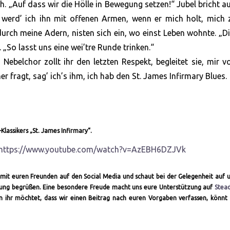
ich. „Auf dass wir die Hölle in Bewegung setzen!“ Jubel bricht a
 werd’ ich ihn mit offenen Armen, wenn er mich holt, mich 
durch meine Adern, nisten sich ein, wo einst Leben wohnte. „Di
 „So lasst uns eine wei’tre Runde trinken.“
 Nebelchor zollt ihr den letzten Respekt, begleitet sie, mir v
r fragt, sag’ ich’s ihm, ich hab den St. James Infirmary Blues.
Klassikers „St. James Infirmary“.
https://www.youtube.com/watch?v=AzEBH6DZJVk
ch mit euren Freunden auf den Social Media und schaut bei der Gelegenheit auf 
altung begrüßen. Eine besondere Freude macht uns eure Unterstützung auf
Stea
nn ihr möchtet, dass wir einen Beitrag nach euren Vorgaben verfassen, könnt 