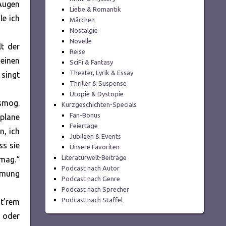
 Augen
Liebe & Romantik
le ich
Märchen
Nostalgie
Novelle
lt der
Reise
 einen
SciFi & Fantasy
Theater, Lyrik & Essay
 singt
Thriller & Suspense
Utopie & Dystopie
rsmog.
Kurzgeschichten-Specials
Fan-Bonus
 plane
Feiertage
n, ich
Jubiläen & Events
ss sie
Unsere Favoriten
Literaturwelt-Beiträge
 mag.“
Podcast nach Autor
römung
Podcast nach Genre
Podcast nach Sprecher
Podcast nach Staffel
nt’rem
 oder