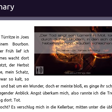
mary
 Türritze in Joes
einem Bourbon.
r Früh lief ich
James wacht dort
etzt, der Herbst
ie, mein Schatz,
 war so kalt, so
tor und bat um ein Wunder, doch
er meinte bloß, es ginge ihr sch
regender Anblick. Angst überkam mich, also rannte ich die T
g dort. Tot.
cht? Es verschlug mich in die Kellerbar, mitten unter die üb