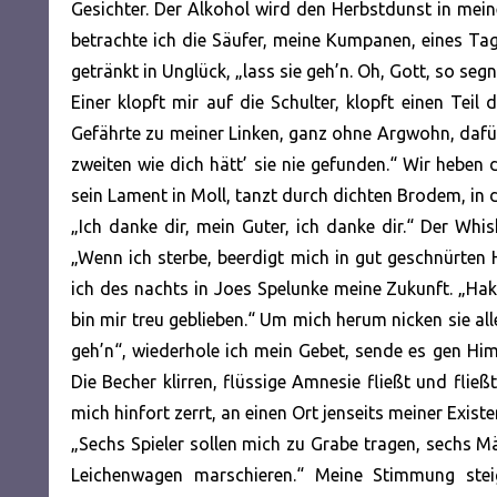
Gesichter. Der Alkohol wird den Herbstdunst in mein
betrachte ich die Säufer, meine Kumpanen, eines Tag
getränkt in Unglück, „lass sie geh’n. Oh, Gott, so segn
Einer klopft mir auf die Schulter, klopft einen Teil
Gefährte zu meiner Linken, ganz ohne Argwohn, dafür
zweiten wie dich hätt’ sie nie gefunden.“ Wir heben 
sein Lament in Moll, tanzt durch dichten Brodem, in 
„Ich danke dir, mein Guter, ich danke dir.“ Der Whi
„Wenn ich sterbe, beerdigt mich in gut geschnürten
ich des nachts in Joes Spelunke meine Zukunft. „Hak
bin mir treu geblieben.“ Um mich herum nicken sie all
geh’n“, wiederhole ich mein Gebet, sende es gen Him
Die Becher klirren, flüssige Amnesie fließt und flie
mich hinfort zerrt, an einen Ort jenseits meiner Existe
„Sechs Spieler sollen mich zu Grabe tragen, sechs 
Leichenwagen marschieren.“ Meine Stimmung stei