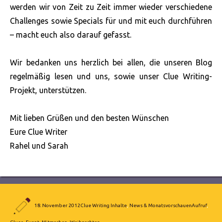
werden wir von Zeit zu Zeit immer wieder verschiedene
Challenges sowie Specials für und mit euch durchführen
– macht euch also darauf gefasst.
Wir bedanken uns herzlich bei allen, die unseren Blog
regelmäßig lesen und uns, sowie unser Clue Writing-
Projekt, unterstützen.
Mit lieben Grüßen und den besten Wünschen
Eure Clue Writer
Rahel und Sarah
Autor
Veröffentlicht
Kategorien
Schlagwörter
18. November 2012
Clue Writing Inhalte
,
News & Monatsvorschauen
Aufruf
,
am