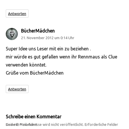
Antworten
BücherMädchen
sagt:
21. November 2012 um 0:14 Uhr
Super Idee uns Leser mit ein zu beziehen .
mir würde es gut gefallen wenn ihr Rennmaus als Clue
verwenden könntet.
Grüße vom BücherMädchen
Antworten
Schreibe einen Kommentar
Deine E-Mail-Adresse wird nicht veröffentlicht.
Erforderliche Felder sind mit
*
markiert