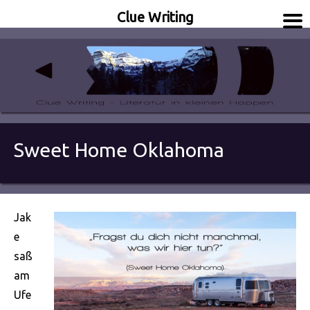
Clue Writing
Literatur in kleinen Happen
Clue Writing
Sweet Home Oklahoma
Jak
e
saß
am
Ufe