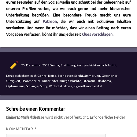
euren Freunden auf den Social Media und schaut bei der Gelegenheit auf
unseren Profilen vorbei, wo wir euch gerne mit mehr literarischer
Unterhaltung begrüßen. Eine besondere Freude macht uns eure
Unterstützung auf
Patreon
, die wir euch mit exklusiven Inhalten
verdanken. Und wenn ihr möchtet, dass wir einen Beitrag nach euren
Vorgaben verfassen, könnt ihr uns jederzeit
Clues vorschlagen
.
Autor
Veröffentlicht
Kategorien
20. Dezember 2013
Drama
,
Erzählung
,
Kurzgeschichten nach Autor
,
am
Schlagwörter
Kurzgeschichten nach Genre
,
Reise
,
Stories von Sarah
Dämmerung
,
Geschichte
,
Giftigkeit
,
Haaresbreite
,
Kunstleder
,
Kurzgeschichte
,
Literatur
,
Oklahoma
,
Optimismus
,
Schlange
,
Story
,
Wirtschaftskrise
,
Zigarettenschachtel
Schreibe einen Kommentar
Deine E-Mail-Adresse wird nicht veröffentlicht.
Erforderliche Felder sind mit
*
markiert
KOMMENTAR
*