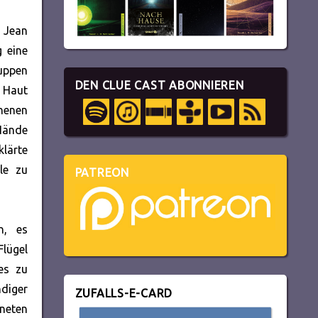
 Jean
g eine
uppen
DEN CLUE CAST ABONNIEREN
e Haut
chenen
 Hände
klärte
le zu
PATREON
n, es
lügel
es zu
ndiger
ZUFALLS-E-CARD
kneten