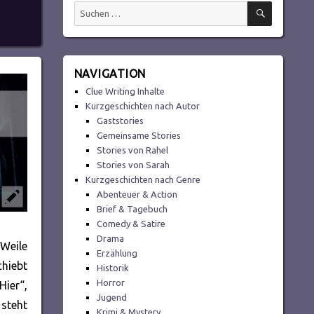
SUCHEN
Suchen
nach:
NAVIGATION
Clue Writing Inhalte
Kurzgeschichten nach Autor
Gaststories
Gemeinsame Stories
Stories von Rahel
Stories von Sarah
Kurzgeschichten nach Genre
Abenteuer & Action
Brief & Tagebuch
Comedy & Satire
Drama
 Weile
Erzählung
chiebt
Historik
Horror
Hier“,
Jugend
 steht
Krimi & Mystery