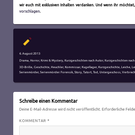
wir euch mit exklusiven Inhalten verdanken. Und wenn ihr möchtet,
vorschlagen
.
Autor
Veröffentlicht
6. August 2013
am
Kategorien
Drama
,
Horror
,
Krimi & Mystery
,
Kurzgeschichten nach Autor
,
Kurzgeschichten nac
Schlagwörter
3D-Brille
,
Geschichte
,
Heuchler
,
Kommissar
,
Kugellager
,
Kurzgeschichte
,
Leiche
,
Le
Serienmörder
,
Serienmörder. Forensik
,
Story
,
Tatort
,
Tod
,
Untergeschoss
,
Verbrec
Schreibe einen Kommentar
Deine E-Mail-Adresse wird nicht veröffentlicht.
Erforderliche Feld
KOMMENTAR
*