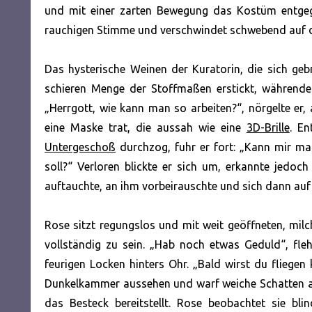
und mit einer zarten Bewegung das Kostüm entgegenn
rauchigen Stimme und verschwindet schwebend auf d
Das hysterische Weinen der Kuratorin, die sich g
schieren Menge der Stoffmaßen erstickt, während
„Herrgott, wie kann man so arbeiten?“, nörgelte er, 
eine Maske trat, die aussah wie eine
3D-Brille
. En
Untergeschoß
durchzog, fuhr er fort: „Kann mir ma
soll?“ Verloren blickte er sich um, erkannte jedoch 
auftauchte, an ihm vorbeirauschte und sich dann auf 
Rose sitzt regungslos und mit weit geöffneten, mil
vollständig zu sein. „Hab noch etwas Geduld“, fleh
feurigen Locken hinters Ohr. „Bald wirst du fliege
Dunkelkammer aussehen und warf weiche Schatten auf
das Besteck bereitstellt. Rose beobachtet sie bl