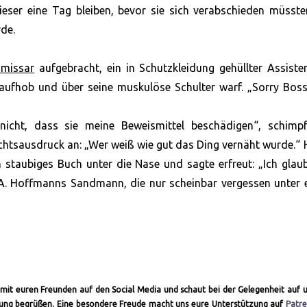
ieser eine Tag bleiben, bevor sie sich verabschieden müsste
rde.
missar
aufgebracht, ein in Schutzkleidung gehüllter Assiste
ufhob und über seine muskulöse Schulter warf. „Sorry Boss
nicht, dass sie meine Beweismittel beschädigen“, schimpf
htsausdruck an: „Wer weiß wie gut das Ding vernäht wurde.“ 
n staubiges Buch unter die Nase und sagte erfreut: „Ich glau
.A. Hoffmanns Sandmann, die nur scheinbar vergessen unter 
ch mit euren Freunden auf den Social Media und schaut bei der Gelegenheit auf 
altung begrüßen. Eine besondere Freude macht uns eure Unterstützung auf
Patr