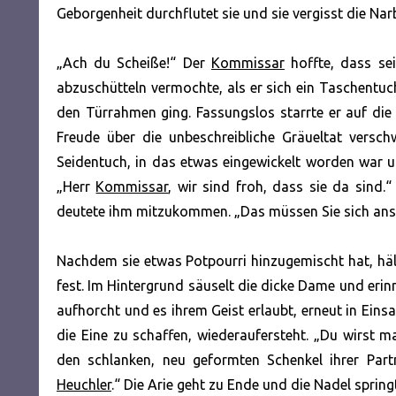
Geborgenheit durchflutet sie und sie vergisst die Nar
„Ach du Scheiße!“ Der
Kommissar
hoffte, dass sei
abzuschütteln vermochte, als er sich ein Taschentu
den Türrahmen ging. Fassungslos starrte er auf die
Freude über die unbeschreibliche Gräueltat versc
Seidentuch, in das etwas eingewickelt worden war un
„Herr
Kommissar
, wir sind froh, dass sie da sind.
deutete ihm mitzukommen. „Das müssen Sie sich ans
Nachdem sie etwas Potpourri hinzugemischt hat, hält
fest. Im Hintergrund säuselt die dicke Dame und erinne
aufhorcht und es ihrem Geist erlaubt, erneut in Eins
die Eine zu schaffen, wiederaufersteht. „Du wirst m
den schlanken, neu geformten Schenkel ihrer Part
Heuchler
.“ Die Arie geht zu Ende und die Nadel sprin