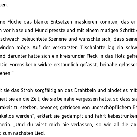
ben.
ne Flüche das blanke Entsetzen maskieren konnten, das er 
ch vor Nase und Mund presste und mit einem mutigen Schritt
 schwach beleuchtete Szenerie und wünschte sich, dass seine
hwinden möge. Auf der verkratzten Tischplatte lag ein schw
d darunter hatte sich ein kreisrunder Fleck in das Holz gefr
“ Die Forensikerin wirkte erstaunlich gefasst, beinahe gelass
ehen.“
 sie das Stroh sorgfältig an das Drahtbein und bindet es mi
rt sie an die Zeit, die sie beinahe vergessen hätte, so dass si
amkeit zu sterben, bevor er, getrieben von unerschöpflichem E
akellos werden“, erklärt sie gedämpft und fährt liebestrunke
nerin. „Und du wirst mich nie verlassen, so wie all die an
gt zum nächsten Lied.