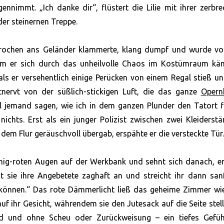
immt. „Ich danke dir“, flüstert die Lilie mit ihrer zerbre
er steinernen Treppe.
ebrochen ans Geländer klammerte, klang dumpf und wurde vo
em er sich durch das unheilvolle Chaos im Kostümraum käm
als er versehentlich einige Perücken von einem Regal stieß u
tnervt von der süßlich-stickigen Luft, die das ganze
Opern
l jemand sagen, wie ich in dem ganzen Plunder den Tatort f
nichts. Erst als ein junger Polizist zwischen zwei Kleiderst
dem Flur geräuschvoll übergab, erspähte er die versteckte Tür.
chig-roten Augen auf der Werkbank und sehnt sich danach, e
t sie ihre Angebetete zaghaft an und streicht ihr dann san
n können.“ Das rote Dämmerlicht ließ das geheime Zimmer wi
 ihr Gesicht, währendem sie den Jutesack auf die Seite stel
ind und ohne Scheu oder Zurückweisung – ein tiefes Gefüh