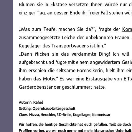
Blumen sie in Ekstase versetzte. Ihnen würde nur d
einziger Tag, an dessen Ende ihr freier Fall stehen wü
„Was zum Teufel machen Sie da?“, fragte der
Kom
zusammengesetzte Leiche der unbekannten Frauen a
Kugellager
des Transportwagens ist hin.“
„Dann flicken sie das verdammte Ding! Ich will 
aufgebracht und fügte mit einem angewidertem Gesic
ihm erschien die seltsame Forensikerin, hielt ihm ei
haben das Motiv.“ Es war eine Erstausgabe von E.T
Garderobenständer geschlummert hatte.
Autorin: Rahel
Setting: Opernhaus-Untergeschoß
Clues: Nizza, Heuchler, 3D-Brille, Kugellager, Kommissar
Wir hoffen, die heutige Geschichte hat euch gefallen. Teilt sie do
Profilen vorbei, wo wir euch gerne mit mehr literarischer Unterh