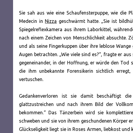
Sie sah aus wie eine Schaufensterpuppe, wie die 
Medecin in
Nizza
geschwärmt hatte. „Sie ist bildhüb
Spiegelreflexkamera aus ihrem Laborkittel, währe
nach einem Zeichen von Menschlichkeit absuchte. Zö
und als seine Fingerkuppen über ihre leblose Wange g
Augen betrachten. „Wie viele sind es?“, fragte er au
gegeneinander, in der Hoffnung, er würde den Tod s
die ihm unbekannte Forensikerin sichtlich erreg
vertuschen.
Gedankenverloren ist sie damit beschäftigt di
glattzustreichen und nach ihrem Bild der Vollkom
bekommen.“ Das Tänzerbein wird sie komplettieren
schweben und sie von ihrem geschundenen Körper erlö
Glückseligkeit liegt sie in Roses Armen, liebkost und