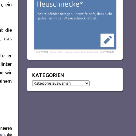
n, ein
nt die
, das
te er
Hinter
be wir
KATEGORIEN
einem
Kategorien
unseren
eon
, die