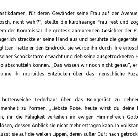
Plastikdamen, für deren Gewänder seine Frau auf der Avenue
sch, nicht wahr?“, stellte die kurzhaarige Frau fest und zo
ndem der
Kommissar
die grotesk anmutenden Gesichter der P
gerlich streckte er seine Hand aus und berührte die gegerbt
litten, hatte er den Eindruck, sie würde ihn durch ihre erlos
s seiner Schockstarre erwacht und rieb seine ausgetrockneten
o abschütteln können. „Das wissen wir noch nicht genau“, er
t, ohne ihr morbides Entzücken über das menschliche Puzz
e butterweiche Lederhaut über das Beingerüst zu dehne
menheit zu formen. „Liebste Rose, heute wirst du deine F
, ihr die Fähigkeit verleihen im ewigen Himmelreich Gott
sen, dessen Anblick sie nicht mehr ertragen kann. In vollstä
 küsst sie auf die welken Lippen, deren süßer Duft nach getroc