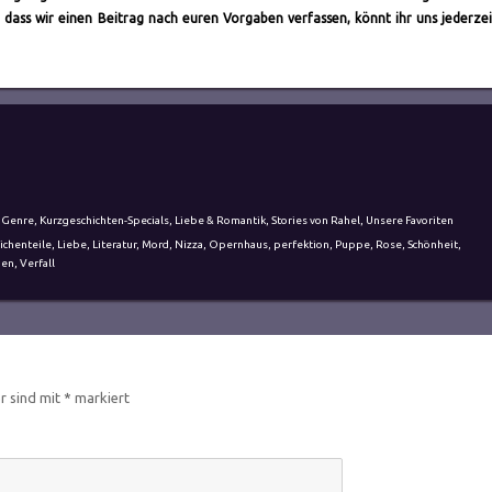
 dass wir einen Beitrag nach euren Vorgaben verfassen, könnt ihr uns jederze
h Genre
,
Kurzgeschichten-Specials
,
Liebe & Romantik
,
Stories von Rahel
,
Unsere Favoriten
ichenteile
,
Liebe
,
Literatur
,
Mord
,
Nizza
,
Opernhaus
,
perfektion
,
Puppe
,
Rose
,
Schönheit
,
hen
,
Verfall
er sind mit
*
markiert