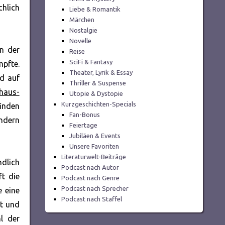
chlich
Liebe & Romantik
Märchen
Nostalgie
Novelle
n der
Reise
SciFi & Fantasy
pfte.
Theater, Lyrik & Essay
nd auf
Thriller & Suspense
haus-
Utopie & Dystopie
Kurzgeschichten-Specials
inden
Fan-Bonus
ändern
Feiertage
Jubiläen & Events
Unsere Favoriten
Literaturwelt-Beiträge
ndlich
Podcast nach Autor
ft die
Podcast nach Genre
Podcast nach Sprecher
e eine
Podcast nach Staffel
lt und
l der