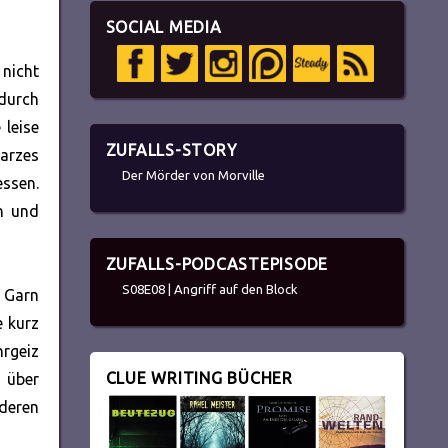
SOCIAL MEDIA
nicht
 durch
 leise
ZUFALLS-STORY
arzes
Der Mörder von Morville
essen.
en und
ZUFALLS-PODCASTEPISODE
S08E08 | Angriff auf den Block
t Garn
e kurz
hrgeiz
CLUE WRITING BÜCHER
n über
deren