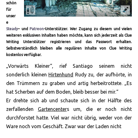
schön
für
unser
e
Steady
– und
Patreon
-Unterstützer. Wer Zugang zu diesem und vielen
weiteren exklusiven Inhalten haben möchte, kann sich jederzeit als Clue
Writing Unterstützer registrieren und das Passwort erhalten.
Selbstverständlich bleiben alle regulären Inhalte von Clue Writing
kostenlos verfügbar.
„Vorwärts Kleiner“, rief Santiago seinem nicht
sonderlich kleinen
Hirtenhund
Rudy zu, der aufhörte, in
den Trümmern zu graben und artig herbeitrottete. „Es
hat Scherben auf dem Boden, bleib besser bei mir.“
Er drehte sich ab und schaute sich in der Hälfte des
zerfallenden
Gartencenter
s um, die er noch nicht
durchforstet hatte. Viel war nicht übrig, weder von der
Ware noch vom Geschäft. Zwar war der Laden nicht