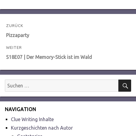
Beitragsnavigation
ZURÜCK
Vorheriger
Pizzaparty
Beitrag:
WEITER
Nächster
S18E07 | Der Memory-Stick ist im Wald
Beitrag:
S
Suchen
nach:
NAVIGATION
Clue Writing Inhalte
Kurzgeschichten nach Autor