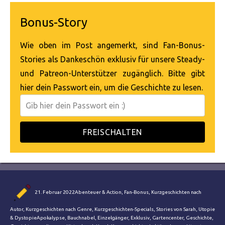
Bonus-Story
Wie oben im Post angemerkt, sind Fan-Bonus-
Stories als Dankeschön exklusiv für unsere Steady-
und Patreon-Unterstützer zugänglich. Bitte gibt
hier dein Passwort ein, um die Geschichte zu lesen.
FREISCHALTEN
Autor
Veröffentlicht
Kategorien
21. Februar 2022
Abenteuer & Action
,
Fan-Bonus
,
Kurzgeschichten nach
am
Autor
,
Kurzgeschichten nach Genre
,
Kurzgeschichten-Specials
,
Stories von Sarah
,
Utopie
Schlagwörter
& Dystopie
Apokalypse
,
Bauchnabel
,
Einzelgänger
,
Exklusiv
,
Gartencenter
,
Geschichte
,