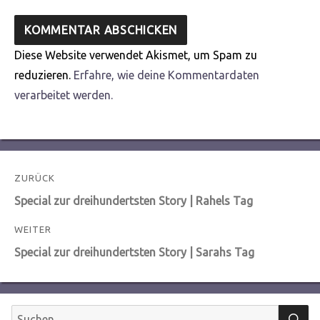
Diese Website verwendet Akismet, um Spam zu
reduzieren.
Erfahre, wie deine Kommentardaten
verarbeitet werden.
Beitragsnavigation
ZURÜCK
Vorheriger
Special zur dreihundertsten Story | Rahels Tag
Beitrag:
WEITER
Nächster
Special zur dreihundertsten Story | Sarahs Tag
Beitrag:
S
Suchen