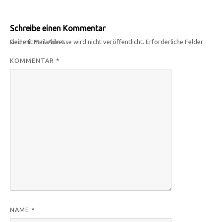
Schreibe einen Kommentar
Deine E-Mail-Adresse wird nicht veröffentlicht.
Erforderliche Felder sind mit
*
markiert
KOMMENTAR
*
NAME
*