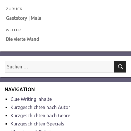
Beitragsnavigation
ZURÜCK
Vorheriger
Gaststory | Mala
Beitrag:
WEITER
Nächster
Die vierte Wand
Beitrag:
S
Suchen
nach:
NAVIGATION
Clue Writing Inhalte
Kurzgeschichten nach Autor
Kurzgeschichten nach Genre
Kurzgeschichten-Specials