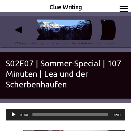
Clue Writing
Literatur in kleinen Happen
Clue Writing
S02E07 | Sommer-Special | 107
Minuten | Lea und der
Scherbenhaufen
Audio-
00:00
00:00
Player