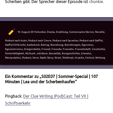
Scherben gibt. Der Sprecher dieser Episode ist
chunkie
.
Autor
Veröffentlicht
Kategorien
10. August 2015
chunkie
,
Drama
,
Erzählung
,
Gemeinsame Stories
,
Novelle
,
am
Podcast nach Autor
,
Podcast nach Genre
,
Podcast nach Sprecher
,
Podcast nach Staffel
,
Schlagwörter
Staffel 02
Absicht
,
Audiobuch
,
Betrug
,
Beziehung
,
Beziehungen
,
Egoismus
,
Egozentrismus
,
Ereigniskette
,
Freund
,
Freunde
,
Freundin
,
Freundschaft
,
Geschichte
,
Hinterhältigkeit
,
Hörbuch
,
Jubiläum
,
Kausalität
,
Kurzgeschichte
,
Literatur
,
Manipulation
,
Podcast
,
Serie
,
Stadt
,
Story
,
Streit
,
Telefonat
,
Ursache
,
Verlust
,
Wirkung
Ein Kommentar zu „S02E07 | Sommer-Special | 107
Minuten | Lea und der Scherbenhaufen“
Pingback:
Der Clue Writing (Pod)Cast: Teil VII |
Schriftverkehr