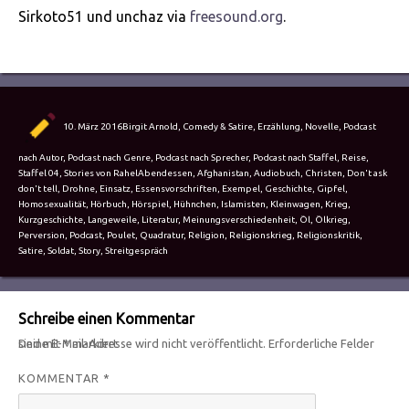
Sirkoto51 und unchaz via
freesound.org
.
Autor
Veröffentlicht
Kategorien
10. März 2016
Birgit Arnold
,
Comedy & Satire
,
Erzählung
,
Novelle
,
Podcast
am
nach Autor
,
Podcast nach Genre
,
Podcast nach Sprecher
,
Podcast nach Staffel
,
Reise
,
Schlagwörter
Staffel 04
,
Stories von Rahel
Abendessen
,
Afghanistan
,
Audiobuch
,
Christen
,
Don't ask
don't tell
,
Drohne
,
Einsatz
,
Essensvorschriften
,
Exempel
,
Geschichte
,
Gipfel
,
Homosexualität
,
Hörbuch
,
Hörspiel
,
Hühnchen
,
Islamisten
,
Kleinwagen
,
Krieg
,
Kurzgeschichte
,
Langeweile
,
Literatur
,
Meinungsverschiedenheit
,
Öl
,
Ölkrieg
,
Perversion
,
Podcast
,
Poulet
,
Quadratur
,
Religion
,
Religionskrieg
,
Religionskritik
,
Satire
,
Soldat
,
Story
,
Streitgespräch
Schreibe einen Kommentar
Deine E-Mail-Adresse wird nicht veröffentlicht.
Erforderliche Felder sind mit
*
markiert
KOMMENTAR
*