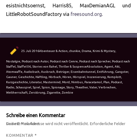
esistnichtsoernst, Harris85, MaxDemianAGL und
LittleRobotSoundFactory via
freesound.org
.
Autor
Veröffentlicht
Kategorien
25. Juli 2016
Abenteuer & Action
,
chunkie
,
Drama
,
Krimi & Mystery
,
am
Nostalgie
,
Podcast nach Autor
,
Podcast nach Genre
,
Podcast nach Sprecher
,
Podcast nach
Schlagwörter
Staffel
,
Staffel 06
,
Stories von Rahel
,
Thriller & Suspense
Absolution
,
Agent
,
Akt
,
Atomwaffe
,
Audiobuch
,
Ausbruch
,
Betrüger
,
Eisenbahntunnel
,
Entführung
,
Gangster
,
Gauner
,
Geschichte
,
Häftling
,
Hörbuch
,
Hören
,
Hörspiel
,
Inszenierung
,
Komplott
,
Kurzgeschichte
,
Literatur
,
Mastermind
,
Mord
,
Nimbus
,
Paracetamol
,
Plan
,
Podcast
,
Radio
,
Schauspiel
,
Spiel
,
Spion
,
Spionage
,
Story
,
Theather
,
Vater
,
Verbrechen
,
Weltherrschaft
,
Zerstörung
,
Zigarette
,
Zombie
Schreibe einen Kommentar
Deine E-Mail-Adresse wird nicht veröffentlicht.
Erforderliche Felder sind mit
*
markiert
KOMMENTAR
*