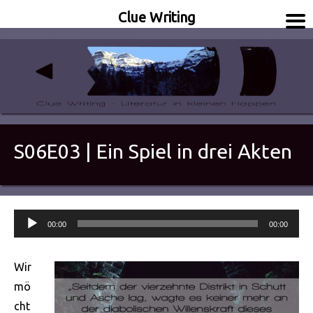
Clue Writing
Literatur in kleinen Happen
Clue Writing
S06E03 | Ein Spiel in drei Akten
Audio-
00:00
00:00
Player
Wir
mö
cht