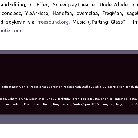
randEditing, CGEffex, ScreenplayTheatre, Under7dude, gn
, concleec, YleArkisto, Handfan, ovemelaa, FreqMan, sagety
und soykevin via
freesound.org
. Music („Parting Glass“ – Ir
autix.com
.
,
Podcast nach Genre
,
Podcast nach Sprecher
,
Podcast nach Staffel
,
Staffel 07
,
Stories von Rahel
,
Th
tbad
,
Exhumierung
,
Geschichte
,
Ghoul
,
Hörbuch
,
Hören
,
Hörspiel
,
Italiener
,
italienisches Restau
ndemie
,
Podcast
,
Prostitution
,
Radio
,
Ring
,
Roman
,
Säufer
,
Spin Off
,
Stammgast
,
Story
,
Untote
,
Z