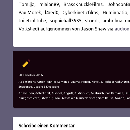
Tomlija, minian89, BrassKnuckleFilms, JohnsonB
PaulMorek, l4red0, Cyberkineticfilms, Huminaatio
toiletrolltube, sophiehall3535, stondi, amholma 
Volkslied) aufgenommen von Jason Shaw via
audion
Autor
Veröffentlicht
20. Oktober 2016
am
Kategorien
Abenteuer & Action
,
Annika Gamerad
,
Drama
,
Horror
,
Novelle
,
Podcast nach Autor
Suspense
,
Utopie & Dystopie
Schlagwörter
Absolution
,
Adlerhorst
,
Alkohol
,
Angriff
,
Audiobuch
,
Ausbruch
,
Bar
,
Bardame
,
Blu
Kurzgeschichte
,
Literatur
,
Lokal
,
Massaker
,
Maurermeister
,
Nach Hause
,
Nonne
,
Pa
Schreibe einen Kommentar