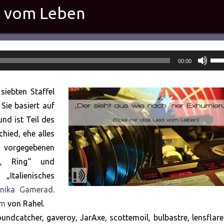
ed vom Leben
Pfei
00:00
Hoc
ben
siebten Staffel
um
Sie basiert auf
die
und ist Teil des
Lau
hied, ehe alles
zu
e vorgegebenen
rege
on, Ring“ und
„Italienisches
nika Gamerad
.
um
von Rahel.
dcatcher, gaveroy, JarAxe, scottemoil, bulbastre, lensflar