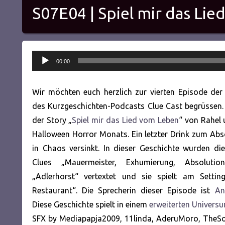
S07E04 | Spiel mir das Li
Audio-
00:00
Player
Wir möchten euch herzlich zur vierten Episode der 
des Kurzgeschichten-Podcasts Clue Cast begrüssen. 
der Story „
Spiel mir das Lied vom Leben
“ von Rahel 
Halloween Horror Monats. Ein letzter Drink zum Absc
in Chaos versinkt. In dieser Geschichte wurden di
Clues „Mauermeister, Exhumierung, Absoluti
„Adlerhorst“ vertextet und sie spielt am Setting 
Restaurant“. Die Sprecherin dieser Episode ist
An
Diese Geschichte spielt in einem
erweiterten Univers
SFX by Mediapapja2009, 11linda, AderuMoro, TheSoun