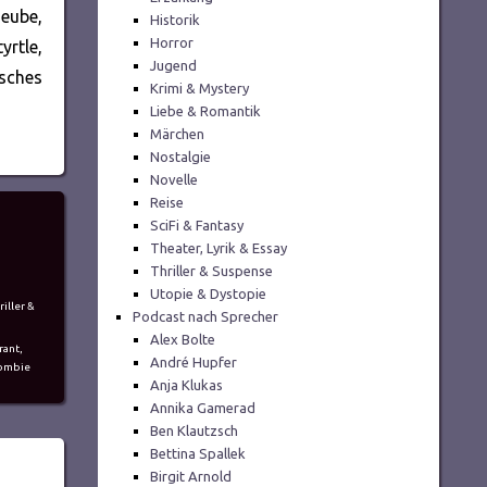
eube,
Historik
Horror
rtle,
Jugend
isches
Krimi & Mystery
Liebe & Romantik
Märchen
Nostalgie
Novelle
Reise
SciFi & Fantasy
Theater, Lyrik & Essay
Thriller & Suspense
Utopie & Dystopie
riller &
Podcast nach Sprecher
Alex Bolte
rant
,
André Hupfer
ombie
Anja Klukas
Annika Gamerad
Ben Klautzsch
Bettina Spallek
Birgit Arnold