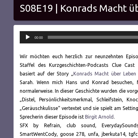
S08E19 | Konrads Macht ü
Audio-
00:00
Player
Wir möchten euch herzlich zur neunzehnten Epis
Staffel des Kurzgeschichten-Podcasts Clue Cast 
basiert auf der Story „
Konrads Macht über Leben
Sarah. Wenn mich Hans und Konrad besuchen, f
normalerweise. In dieser Geschichte wurden die vor
„Distel, Persönlichkeitsmerkmal, Schleifstein, Kn
„Geräuschkulisse“ vertextet und sie spielt am Setting
Sprecherin dieser Episode ist
Birgit Arnold
.
SFX by Refrain, club sound, EverydaySounds
SmartWentCody, goose 278, unfa, jberkuta14, tgf