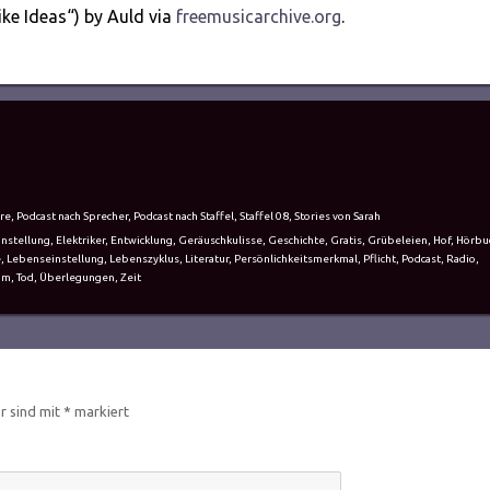
ike Ideas“) by Auld via
freemusicarchive.org
.
re
,
Podcast nach Sprecher
,
Podcast nach Staffel
,
Staffel 08
,
Stories von Sarah
instellung
,
Elektriker
,
Entwicklung
,
Geräuschkulisse
,
Geschichte
,
Gratis
,
Grübeleien
,
Hof
,
Hörbu
e
,
Lebenseinstellung
,
Lebenszyklus
,
Literatur
,
Persönlichkeitsmerkmal
,
Pflicht
,
Podcast
,
Radio
,
om
,
Tod
,
Überlegungen
,
Zeit
er sind mit
*
markiert