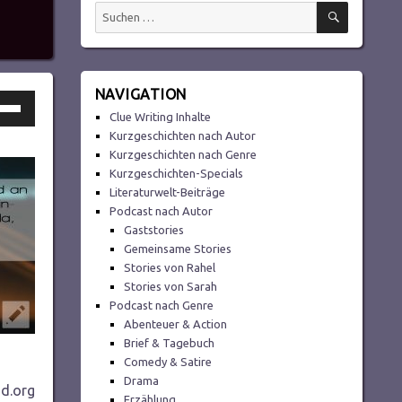
SUCHEN
Suchen
nach:
NAVIGATION
ltasten
Clue Writing Inhalte
h/Runter
Kurzgeschichten nach Autor
utzen,
Kurzgeschichten nach Genre
Kurzgeschichten-Specials
Literaturwelt-Beiträge
Podcast nach Autor
tstärke
Gaststories
Gemeinsame Stories
Stories von Rahel
ln.
Stories von Sarah
Podcast nach Genre
Abenteuer & Action
Brief & Tagebuch
Comedy & Satire
Drama
d.org
Erzählung