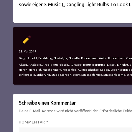
sowie eigene. Music („Dangling Light Bulbs To Look L
Autor
Veröffentlicht
23. Mai 2017
am
Kategorien
Birgit Arnold
,
Erzählung
,
Nostalgie
,
Novelle
,
Podcast nach Autor
,
Podcast nach Gen
Schlagwörter
Alltag
,
Analogie
,
Arbeit
,
Audiobuch
,
Aufgabe
,
Beruf
,
Berufung
,
Distel
,
Einfahrt
,
E
Hören
,
Hörspiel
,
Knochenmark
,
Kostenlos
,
Kurzgeschichte
,
Leben
,
Lebensaufgab
Schleifstein
,
Sicherung
,
Stadt
,
Sterben
,
Story
,
Strassenlampe
,
Strassenlaterne
,
Str
Schreibe einen Kommentar
Deine E-Mail-Adresse wird nicht veröffentlicht.
Erforderliche Feld
KOMMENTAR
*