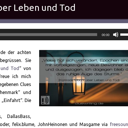
ber Leben und Tod
Pfei
00:00
Hoc
ben
ode der achten
um
begrüssen. Sie
die
 und Tod
“ von
Lau
reue ich mich
zu
gegebenen Clues
rege
ochenmark“ und
 „Einfahrt“. Die
, DallasBass,
coder, felix.blume, JohnHeinonen und Masgame via
freesoun