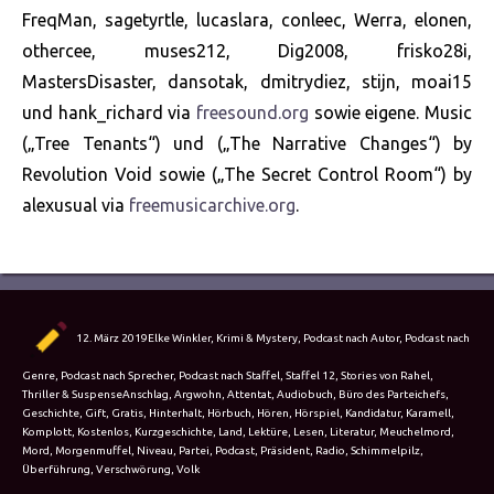
FreqMan, sagetyrtle, lucaslara, conleec, Werra, elonen,
othercee, muses212, Dig2008, frisko28i,
MastersDisaster, dansotak, dmitrydiez, stijn, moai15
und hank_richard via
freesound.org
sowie eigene. Music
(„Tree Tenants“) und („The Narrative Changes“) by
Revolution Void sowie („The Secret Control Room“) by
alexusual via
freemusicarchive.org
.
Autor
Veröffentlicht
Kategorien
12. März 2019
Elke Winkler
,
Krimi & Mystery
,
Podcast nach Autor
,
Podcast nach
am
Genre
,
Podcast nach Sprecher
,
Podcast nach Staffel
,
Staffel 12
,
Stories von Rahel
,
Schlagwörter
Thriller & Suspense
Anschlag
,
Argwohn
,
Attentat
,
Audiobuch
,
Büro des Parteichefs
,
Geschichte
,
Gift
,
Gratis
,
Hinterhalt
,
Hörbuch
,
Hören
,
Hörspiel
,
Kandidatur
,
Karamell
,
Komplott
,
Kostenlos
,
Kurzgeschichte
,
Land
,
Lektüre
,
Lesen
,
Literatur
,
Meuchelmord
,
Mord
,
Morgenmuffel
,
Niveau
,
Partei
,
Podcast
,
Präsident
,
Radio
,
Schimmelpilz
,
Überführung
,
Verschwörung
,
Volk