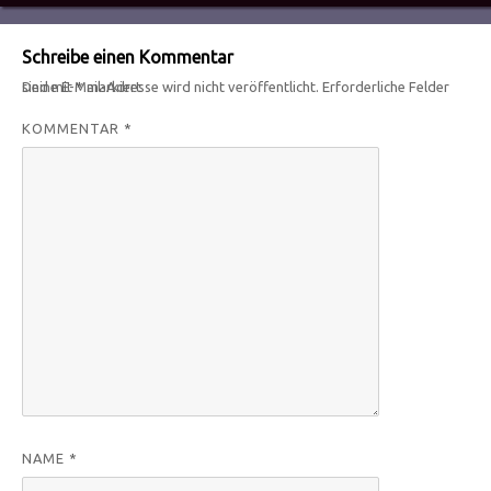
Schreibe einen Kommentar
Deine E-Mail-Adresse wird nicht veröffentlicht.
Erforderliche Felder sind mit
*
markiert
KOMMENTAR
*
NAME
*