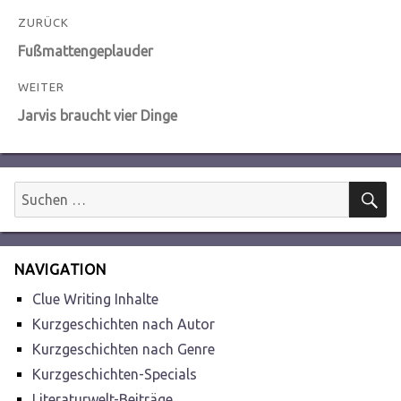
Beitragsnavigation
ZURÜCK
Vorheriger
Fußmattengeplauder
Beitrag:
WEITER
Nächster
Jarvis braucht vier Dinge
Beitrag:
S
Suchen
nach:
NAVIGATION
Clue Writing Inhalte
Kurzgeschichten nach Autor
Kurzgeschichten nach Genre
Kurzgeschichten-Specials
Literaturwelt-Beiträge