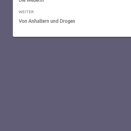
Beitrag:
WEITER
Nächster
Von Anhaltern und Drogen
Beitrag: