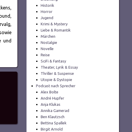
Historik
kens,
Horror
ound,
Jugend
valg,
Krimi & Mystery
Liebe & Romantik
sowie
Märchen
e und
Nostalgie
Novelle
Reise
SciFi & Fantasy
Theater, Lyrik & Essay
Thriller & Suspense
Utopie & Dystopie
Podcast nach Sprecher
Alex Bolte
André Hupfer
Anja Klukas
Annika Gamerad
Ben Klautzsch
Bettina Spallek
Birgit Arnold