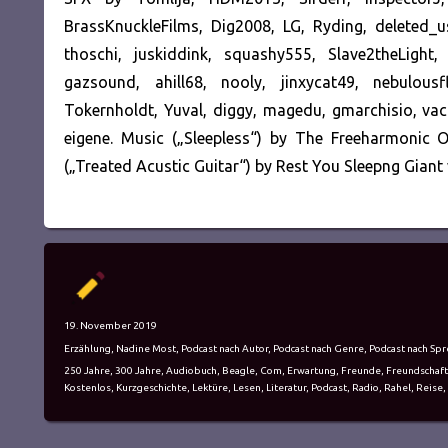
BrassKnuckleFilms, Dig2008, LG, Ryding, deleted_u
thoschi, juskiddink, squashy555, Slave2theLigh
gazsound, ahill68, nooly, jinxycat49, nebulous
Tokernholdt, Yuval, diggy, magedu, gmarchisio, v
eigene. Music („Sleepless“) by The Freeharmonic 
(„Treated Acustic Guitar“) by Rest You Sleepng Giant
Autor
Veröffentlicht
19. November 2019
am
Kategorien
Erzählung
,
Nadine Most
,
Podcast nach Autor
,
Podcast nach Genre
,
Podcast nach Spr
Schlagwörter
250 Jahre
,
300 Jahre
,
Audiobuch
,
Beagle
,
Com
,
Erwartung
,
Freunde
,
Freundschaft
Kostenlos
,
Kurzgeschichte
,
Lektüre
,
Lesen
,
Literatur
,
Podcast
,
Radio
,
Rahel
,
Reise
,