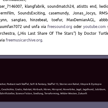
ser_7146007, klangfabrik, soundmatch24, atistts end, lwdic
t, ermfilm, SoundsExciting, casemundy, Jonas_Jocys, RMS
flynn, sangtao, hinzebeat, toefur, MaxDemianAGL, abbbr
acuumfan7072 und unfa via
freesound.org
oder
youtube.com
Orchestra, („His Last Share Of The Stars“) by Doctor Turtl
 via
freemusicarchive.org
.
echer
,
Podcast nach Staffel
,
SciFi & Fantasy
,
Staffel 13
,
Stories von Rahel
,
Utopie & Dystopie
,
Geschichte
,
Gratis
,
Habitat
,
Hörbuch
,
Hören
,
Hörspiel
,
Hoverbike
,
Jagd
,
Jagdhund
,
Jubiläum
,
Schriftsteller
,
Science Fiction
,
Siedlung
,
Terraforming
,
Wilder Westen
,
Zukunft