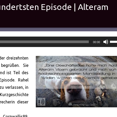
hundertsten Episode | Alteram
Pfei
00:00
Hoc
ben
der dreizehnten
um
 begrüßen. Sie
die
nd ist Teil des
Lau
Episode. Rahel
zu
zu verlassen, in
rege
 Kurzgeschichte
echerin dieser
 Cornwallis89,