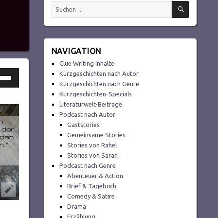
SUCHEN
Suchen
nach:
NAVIGATION
Clue Writing Inhalte
ltasten
Kurzgeschichten nach Autor
Kurzgeschichten nach Genre
h/Runter
Kurzgeschichten-Specials
utzen,
Literaturwelt-Beiträge
Podcast nach Autor
Gaststories
Gemeinsame Stories
tstärke
Stories von Rahel
Stories von Sarah
Podcast nach Genre
ln.
Abenteuer & Action
Brief & Tagebuch
Comedy & Satire
Drama
Erzählung