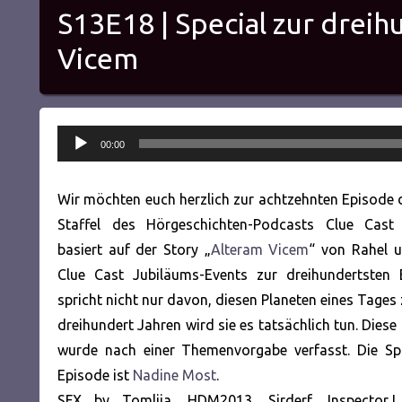
S13E18 | Special zur drei
Vicem
Audio-
00:00
Player
Wir möchten euch herzlich zur achtzehnten Episode 
Staffel des Hörgeschichten-Podcasts Clue Cast
basiert auf der Story „
Alteram Vicem
“ von Rahel u
Clue Cast Jubiläums-Events zur dreihundertsten 
spricht nicht nur davon, diesen Planeten eines Tages 
dreihundert Jahren wird sie es tatsächlich tun. Diese
wurde nach einer Themenvorgabe verfasst. Die Spr
Episode ist
Nadine Most
.
SFX by Tomlija, HDM2013, Sirderf, InspectorJ,