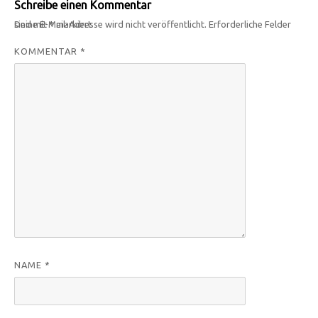
Schreibe einen Kommentar
Deine E-Mail-Adresse wird nicht veröffentlicht.
Erforderliche Felder sind mit
*
markiert
KOMMENTAR
*
NAME
*