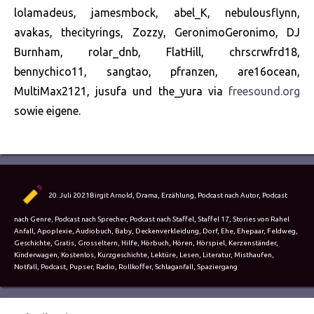
lolamadeus, jamesmbock, abel_K, nebulousflynn,
avakas, thecityrings, Zozzy, GeronimoGeronimo, DJ
Burnham, rolar_dnb, FlatHill, chrscrwfrd18,
bennychico11, sangtao, pfranzen, are16ocean,
MultiMax2121, jusufa und the_yura via
freesound.org
sowie eigene.
Autor
Veröffentlicht
Kategorien
20. Juli 2021
Birgit Arnold
,
Drama
,
Erzählung
,
Podcast nach Autor
,
Podcast
am
Schlagw
nach Genre
,
Podcast nach Sprecher
,
Podcast nach Staffel
,
Staffel 17
,
Stories von Rahel
Anfall
,
Apoplexie
,
Audiobuch
,
Baby
,
Deckenverkleidung
,
Dorf
,
Ehe
,
Ehepaar
,
Feldweg
,
Geschichte
,
Gratis
,
Grosseltern
,
Hilfe
,
Hörbuch
,
Hören
,
Hörspiel
,
Kerzenständer
,
Kinderwagen
,
Kostenlos
,
Kurzgeschichte
,
Lektüre
,
Lesen
,
Literatur
,
Misthaufen
,
Notfall
,
Podcast
,
Pupser
,
Radio
,
Rollkoffer
,
Schlaganfall
,
Spaziergang