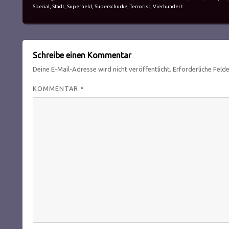
Special
,
Stadt
,
Superheld
,
Superschurke
,
Terrorist
,
Vierhundert
Schreibe einen Kommentar
Deine E-Mail-Adresse wird nicht veröffentlicht.
Erforderliche Feld
KOMMENTAR
*