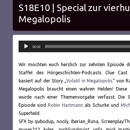
S18E10 | Special zur vierhu
Megalopolis
Audio-
00:00
Player
Wir möchten euch herzlich zur zehnten Episode d
Staffel des Hörgeschichten-Podcasts Clue Cast
basiert auf der Story „
Volatil in Megalopolis
“ von R
Megalopolis braucht einen wahren Helden! Diese 
wurde nach einer Themenvorgabe verfasst. Die S
Episode sind
Robin Hartmann
als Schurke und
Mich
Superheld.
SFX by qubodup, nooly, Iberian_Runa, ScreenplayTh
muses212, kyles, JoshSundquist, unfa, mick marti