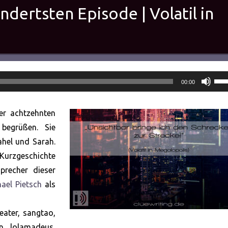
ndertsten Episode | Volatil in
Pfei
00:00
Hoc
ben
er achtzehnten
um
 begrüßen. Sie
die
ahel und Sarah.
Lau
Kurzgeschichte
zu
precher dieser
rege
ael Pietsch
als
eater, sangtao,
n, lolamadeus,