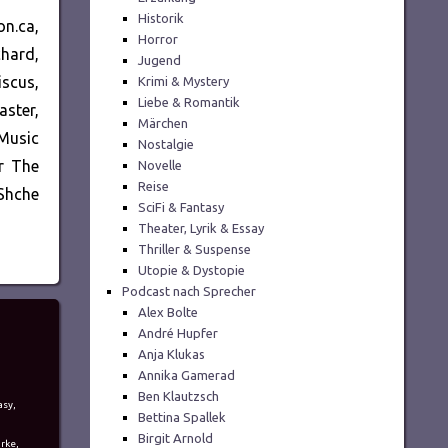
Historik
n.ca,
Horror
chard,
Jugend
scus,
Krimi & Mystery
Liebe & Romantik
ster,
Märchen
Music
Nostalgie
r The
Novelle
Reise
Shche
SciFi & Fantasy
Theater, Lyrik & Essay
Thriller & Suspense
Utopie & Dystopie
Podcast nach Sprecher
Alex Bolte
André Hupfer
Anja Klukas
Annika Gamerad
Ben Klautzsch
asy
,
Bettina Spallek
Birgit Arnold
urke
,