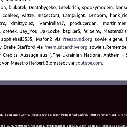
ion, blukotek, Deathbygeko, GreekIrish, spookymodem, bonso
z, conleec, wittte, InspectorJ, LampEight, DrZoom, hank_ri
crc, dmitrydiez, Vamirella17, producerdan, martinimeni
ehek, Jay_You, JakLocke, bspiller5, felipelnv, MastersDisa
nd sophiehall3535, Mafon2 via
freesound.org
sowie eigene. 
by Drake Stafford via
freemusicarchive.org
sowie („Remembe
er Credits: Auszüge aus („The Ukrainian National Anthem – 
et von Maestro Herbert Blomstedt via
youtube.com
.
or
,
Podcast nach Genre
,
Podcast nach Sprecher
,
Podcast nach Staffel
,
Robin Hartmann
,
SciFi & Fant
,
Jubiläum
,
Korruption
,
Kostenlos
,
Kurzgeschichte
,
Lektüre
,
Lesen
,
Literatur
,
Podcast
,
Radio
,
Sch