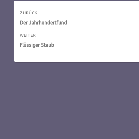
Beitragsnavigation
ZURÜCK
Vorheriger
Der Jahrhundertfund
Beitrag:
WEITER
Nächster
Flüssiger Staub
Beitrag: